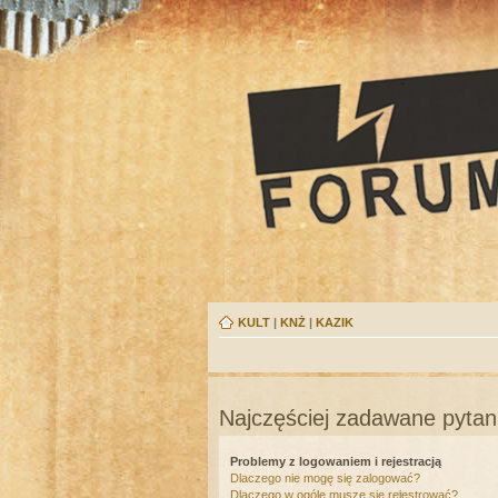
KULT
|
KNŻ
|
KAZIK
Najczęściej zadawane pytan
Problemy z logowaniem i rejestracją
Dlaczego nie mogę się zalogować?
Dlaczego w ogóle muszę się rejestrować?