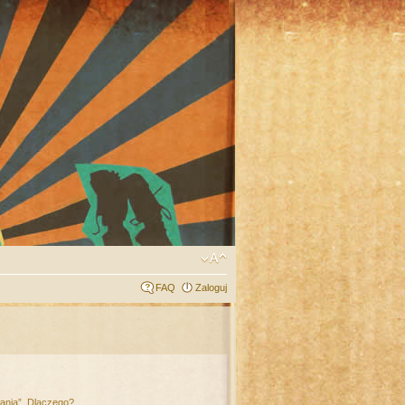
FAQ
Zaloguj
łania”. Dlaczego?