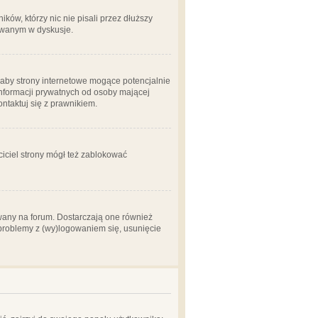
ów, którzy nic nie pisali przez dłuższy
żowanym w dyskusje.
aby strony internetowe mogące potencjalnie
informacji prywatnych od osoby mającej
ontaktuj się z prawnikiem.
ciciel strony mógł też zablokować
wany na forum. Dostarczają one również
z problemy z (wy)logowaniem się, usunięcie