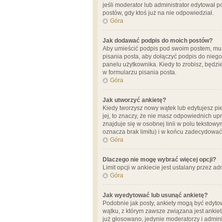
jeśli moderator lub administrator edytował 
postów, gdy ktoś już na nie odpowiedział.
Góra
Jak dodawać podpis do moich postów?
Aby umieścić podpis pod swoim postem, mus
pisania posta, aby dołączyć podpis do nie
panelu użytkownika. Kiedy to zrobisz, będ
w formularzu pisania posta.
Góra
Jak utworzyć ankietę?
Kiedy tworzysz nowy wątek lub edytujesz pier
jej, to znaczy, że nie masz odpowiednich up
znajduje się w osobnej linii w polu tekstow
oznacza brak limitu) i w końcu zadecydować
Góra
Dlaczego nie mogę wybrać więcej opcji?
Limit opcji w ankiecie jest ustalany przez ad
Góra
Jak wyedytować lub usunąć ankietę?
Podobnie jak posty, ankiety mogą być edytow
wątku, z którym zawsze związana jest ankieta
już głosowano, jedynie moderatorzy i admini