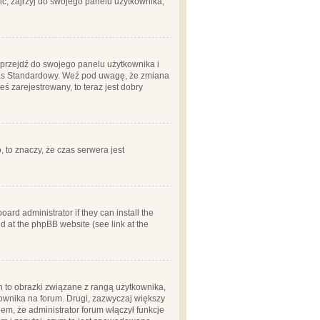
ć, zajrzyj do swojego panelu użytkownika;
m, przejdź do swojego panelu użytkownika i
zas Standardowy. Weź pod uwagę, że zmiana
ś zarejestrowany, to teraz jest dobry
, to znaczy, że czas serwera jest
ard administrator if they can install the
d at the phpBB website (see link at the
h to obrazki związane z rangą użytkownika,
kownika na forum. Drugi, zazwyczaj większy
em, że administrator forum włączył funkcje