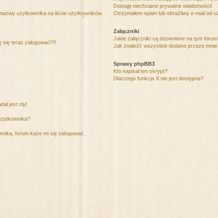
Dostaję niechciane prywatne wiadomości!
 nazwy użytkownika na liście użytkowników
Otrzymałem spam lub obraźliwy e-mail od u
Załączniki
Jakie załączniki są dozwolone na tym foru
ę się teraz zalogować!?!
Jak znaleźć wszystkie dodane przeze mnie 
Sprawy phpBB3
Kto napisał ten skrypt?
Dlaczego funkcja X nie jest dostępna?
al jest zły!
użytkownika?
nika, forum każe mi się zalogować.