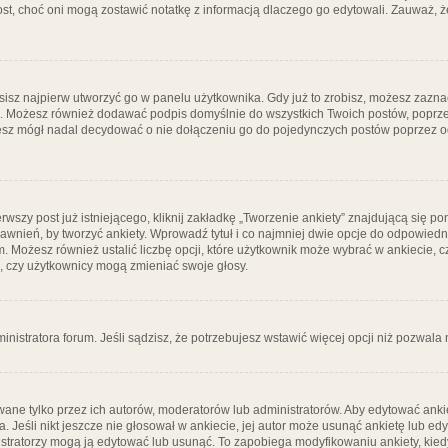
post, choć oni mogą zostawić notatkę z informacją dlaczego go edytowali. Zauważ,
isz najpierw utworzyć go w panelu użytkownika. Gdy już to zrobisz, możesz zazn
go. Możesz również dodawać podpis domyślnie do wszystkich Twoich postów, popr
ziesz mógł nadal decydować o nie dołączeniu go do pojedynczych postów poprzez
wszy post już istniejącego, kliknij zakładkę „Tworzenie ankiety” znajdującą się pon
rawnień, by tworzyć ankiety. Wprowadź tytuł i co najmniej dwie opcje do odpowiedn
ym. Możesz również ustalić liczbę opcji, które użytkownik może wybrać w ankiecie, 
, czy użytkownicy mogą zmieniać swoje głosy.
ministratora forum. Jeśli sądzisz, że potrzebujesz wstawić więcej opcji niż pozwala n
ane tylko przez ich autorów, moderatorów lub administratorów. Aby edytować ankie
. Jeśli nikt jeszcze nie głosował w ankiecie, jej autor może usunąć ankietę lub edy
stratorzy mogą ją edytować lub usunąć. To zapobiega modyfikowaniu ankiety, kiedy 