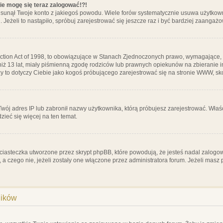
nie mogę się teraz zalogować!?!
sunął Twoje konto z jakiegoś powodu. Wiele forów systematycznie usuwa użytkownik
 Jeżeli to nastąpiło, spróbuj zarejestrować się jeszcze raz i być bardziej zaanga
ction Act of 1998, to obowiązujące w Stanach Zjednoczonych prawo, wymagające, 
 niż 13 lat, miały piśmienną zgodę rodziców lub prawnych opiekunów na zbieranie 
 czy to dotyczy Ciebie jako kogoś próbującego zarejestrować się na stronie WWW, sk
 Twój adres IP lub zabronił nazwy użytkownika, którą próbujesz zarejestrować. Właś
dzieć się więcej na ten temat.
ciasteczka utworzone przez skrypt phpBB, które powodują, że jesteś nadal zalogo
ś, a czego nie, jeżeli zostały one włączone przez administratora forum. Jeżeli mas
ników