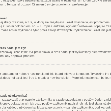
m, wszystkie Twoje ustawienia są zapisywane w bazie danych forum. Żeby je zmieni
orum. Ten panel pozwoli Ci zmienić swoje ustawienia i preferencje.
łowe!
j strefy czasowej niż ta, w której się znajdujesz. Jeżeli właśnie to jest probleme
się z Twoim położeniem, np. w Europie Centralnej wybierz Środkowoeuropejski C
, może zostać wykonana tylko przez zarejestrowanych użytkowników. Jeżeli nie jeste
zas nadal jest zły!
ę czasową i czas letni/DST prawidłowo, a czas nadal jest wyświetlany nieprawidłowo
ora, aby naprawił problem.
ur language or nobody has translated this board into your language. Try asking the bo
 does not exist, feel free to create a new translation. More information can be foun
nazwie użytkownika?
h (zazwyczaj) przy nazwie użytkownika w czasie przeglądania postów. Jeden z nic
ropek, pokazujących jak dużo postów użytkownik napisał lub jaki jest status użyt
alny dla każdego użytkownika. Możesz go ustawić w panelu użytkownika, pod warunki