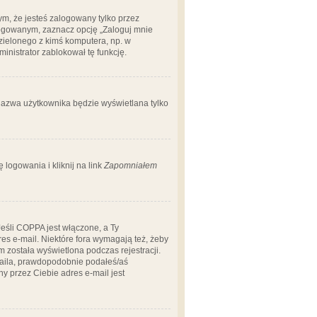
m, że jesteś zalogowany tylko przez
logowanym, zaznacz opcję „Zaloguj mnie
dzielonego z kimś komputera, np. w
dministrator zablokował tę funkcję.
 nazwa użytkownika będzie wyświetlana tylko
logowania i kliknij na link
Zapomniałem
Jeśli COPPA jest włączone, a Ty
res e-mail. Niektóre fora wymagają też, żeby
 została wyświetlona podczas rejestracji.
-maila, prawdopodobnie podałeś/aś
ny przez Ciebie adres e-mail jest