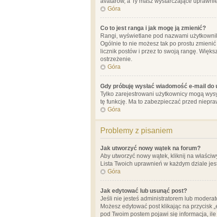
avatarów, a Ty masz wystarczające uprawnien
Góra
Co to jest ranga i jak mogę ją zmienić?
Rangi, wyświetlane pod nazwami użytkowników
Ogólnie to nie możesz tak po prostu zmienić
licznik postów i przez to swoją rangę. Więks
ostrzeżenie.
Góra
Gdy próbuję wysłać wiadomość e-mail do 
Tylko zarejestrowani użytkownicy mogą wysył
tę funkcję. Ma to zabezpieczać przed niep
Góra
Problemy z pisaniem
Jak utworzyć nowy wątek na forum?
Aby utworzyć nowy wątek, kliknij na właściw
Lista Twoich uprawnień w każdym dziale jes
Góra
Jak edytować lub usunąć post?
Jeśli nie jesteś administratorem lub moderat
Możesz edytować post klikając na przycisk „
pod Twoim postem pojawi się informacja, ile ra