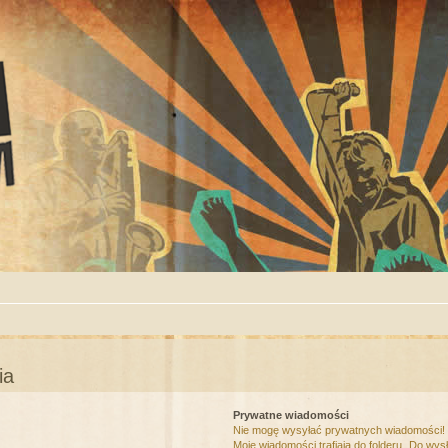
ia
Prywatne wiadomości
Nie mogę wysyłać prywatnych wiadomości!
Moje wiadomości trafiają do folderu „Do wys