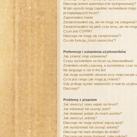
Dlaczego jestem automatycznie wylogowywany?
W jaki sposób mogę zapobiec wyświetlaniu mojej
przeglądających forum?
Zapomniałem hasła!
Zarejestrowałem się, ale nie mogę się zalogować!
Zarejestrowałem się jakiś czas temu, ale nie mog
Czym jest COPPA?
Dlaczego nie mogę się zarejestrować?
Co robi funkcja „Usuń ciasteczka”?
Preferencje i ustawienia użytkowników
Jak zmienić moje ustawienia?
Czasy wyświetlane na forum są nieprawidłowe!
Zmieniłem strefę czasową, a wyświetlany czas nad
My language is not in the list!
Jak mogę wyświetlić obrazek przy mojej nazwie 
Co to jest ranga i jak mogę ją zmienić?
Gdy próbuję wysłać wiadomość e-mail do użytkow
Dlaczego?
Problemy z pisaniem
Jak utworzyć nowy wątek na forum?
Jak edytować lub usunąć post?
Jak dodawać podpis do moich postów?
Jak utworzyć ankietę?
Dlaczego nie mogę wybrać więcej opcji?
Jak wyedytować lub usunąć ankietę?
Dlaczego nie mam dostępu do działu?
Dlaczego nie mogę dodawać załączników?