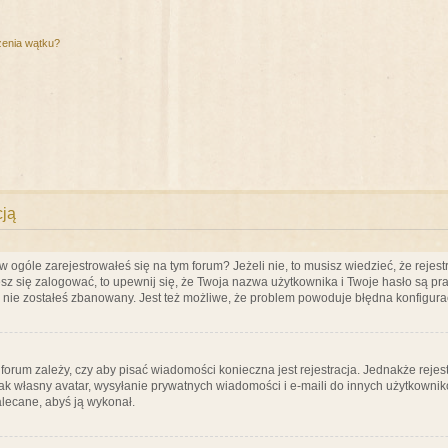
zenia wątku?
cją
ogóle zarejestrowałeś się na tym forum? Jeżeli nie, to musisz wiedzieć, że rejestr
esz się zalogować, to upewnij się, że Twoja nazwa użytkownika i Twoje hasło są praw
e nie zostałeś zbanowany. Jest też możliwe, że problem powoduje błędna konfigura
a forum zależy, czy aby pisać wiadomości konieczna jest rejestracja. Jednakże reje
jak własny avatar, wysyłanie prywatnych wiadomości i e-maili do innych użytkownik
zalecane, abyś ją wykonał.