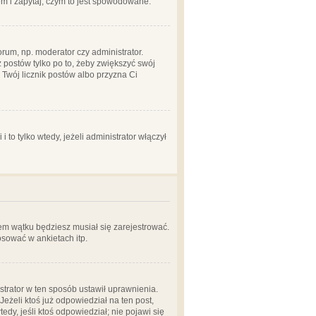
em i zapytaj, czym to jest spowodowane.
rum, np. moderator czy administrator.
 postów tylko po to, żeby zwiększyć swój
y Twój licznik postów albo przyzna Ci
o tylko wtedy, jeżeli administrator włączył
em wątku będziesz musiał się zarejestrować.
sować w ankietach itp.
istrator w ten sposób ustawił uprawnienia.
eżeli ktoś już odpowiedział na ten post,
tedy, jeśli ktoś odpowiedział; nie pojawi się