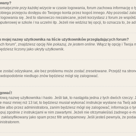
ywany?
omatycznie przy każdej wizycie
w czasie logowania, forum zachowa informację o ty
pobiega przejęciu dostępu do Twojego konta przez kogoś innego. Aby pozostać za
logowania się. Jest to stanowczo niezalecane, jeżeli korzystasz z forum ze współ
uterowej w szkole / na uczelni itp. Jeżeli nie widzisz tej opcji, to oznacza to, że a
u mojej nazwy użytkownika na liście użytkowników przeglądających forum?
ch forum”, znajdziesz opcję
Nie pokazuj, że jestem online
. Włącz tę opcję i Twoja
ędziesz liczony jako ukryty użytkownik.
e zostać odzyskane, ale bez problemu może zostać zresetowane. Przejdź na stronę 
prawdopodobnie niedługo znów będziesz mógł się zalogować.
ogować!
ową nazwę użytkownika i hasło. Jeśli tak, to nastąpiła jedna z tych dwóch rzeczy: 
że masz mniej niż 13 lat, to będziesz musiał wykonać instrukcje wysłane na Twój ad
ie albo przez administratora, zanim będziesz mógł się zalogować; informacja o tym
tępuj zgodnie z instrukcjami w nim zawartymi. Jeżeli nie otrzymałeś/aś żadnego e
 zaklasyfikowany jako spam przez filtr antyspamowy. Jeśli jesteś pewny/a, że poda
nistratorem.