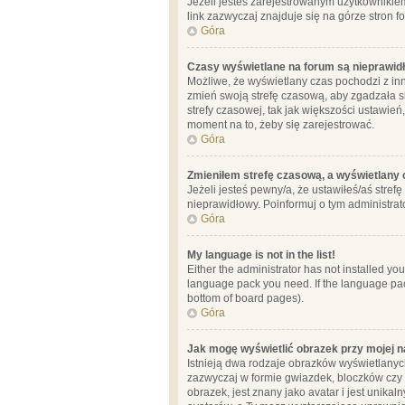
Jeżeli jesteś zarejestrowanym użytkownikie
link zazwyczaj znajduje się na górze stron f
Góra
Czasy wyświetlane na forum są nieprawid
Możliwe, że wyświetlany czas pochodzi z inne
zmień swoją strefę czasową, aby zgadzała 
strefy czasowej, tak jak większości ustawień
moment na to, żeby się zarejestrować.
Góra
Zmieniłem strefę czasową, a wyświetlany c
Jeżeli jesteś pewny/a, że ustawiłeś/aś stref
nieprawidłowy. Poinformuj o tym administrat
Góra
My language is not in the list!
Either the administrator has not installed yo
language pack you need. If the language pack
bottom of board pages).
Góra
Jak mogę wyświetlić obrazek przy mojej 
Istnieją dwa rodzaje obrazków wyświetlanyc
zazwyczaj w formie gwiazdek, bloczków czy k
obrazek, jest znany jako avatar i jest unik