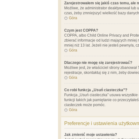
Zarejestrowałem się jakiś czas temu, ale 
Możliwe, że administrator deaktywował lub u
czas, żeby zmniejszyć wielkość bazy danych.
Góra
Czym jest COPPA?
COPPA, albo Child Online Privacy and Prote
zbierać informacje od ludzi mających mniej
mniej niż 13 lat. Jeżeli nie jesteś pewny/a,
Góra
Dlaczego nie mogę się zarejestrować?
Możliwe jest, że właściciel strony zbanował
rejestracje, skontaktuj się z nim, żeby dowie
Góra
Co robi funkcja „Usuń ciasteczka”?
Funkcja „Usuń ciasteczka” usuwa wszystkie 
funkcji takich jak pamiętanie co przeczytałe
ciasteczek może pomóc.
Góra
Preferencje i ustawienia użytkow
Jak zmienić moje ustawienia?