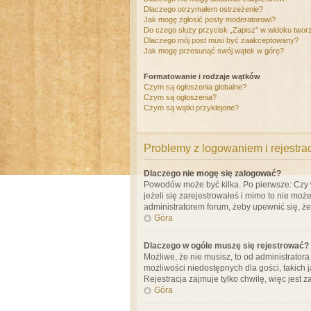
Dlaczego otrzymałem ostrzeżenie?
Jak mogę zgłosić posty moderatorowi?
Do czego służy przycisk „Zapisz” w widoku twor
Dlaczego mój post musi być zaakceptowany?
Jak mogę przesunąć swój wątek w górę?
Formatowanie i rodzaje wątków
Czym są ogłoszenia globalne?
Czym są ogłoszenia?
Czym są wątki przyklejone?
Problemy z logowaniem i rejestra
Dlaczego nie mogę się zalogować?
Powodów może być kilka. Po pierwsze: Czy w 
jeżeli się zarejestrowałeś i mimo to nie moż
administratorem forum, żeby upewnić się, ż
Góra
Dlaczego w ogóle muszę się rejestrować?
Możliwe, że nie musisz, to od administrator
możliwości niedostępnych dla gości, takich 
Rejestracja zajmuje tylko chwilę, więc jest 
Góra