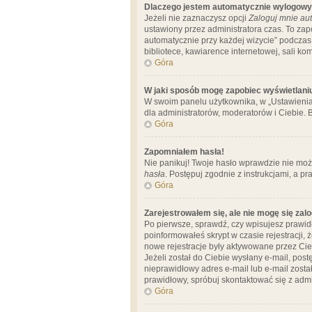
Dlaczego jestem automatycznie wylogow
Jeżeli nie zaznaczysz opcji
Zaloguj mnie aut
ustawiony przez administratora czas. To za
automatycznie przy każdej wizycie” podczas 
bibliotece, kawiarence internetowej, sali komp
Góra
W jaki sposób mogę zapobiec wyświetlani
W swoim panelu użytkownika, w „Ustawienia
dla administratorów, moderatorów i Ciebie. B
Góra
Zapomniałem hasła!
Nie panikuj! Twoje hasło wprawdzie nie moż
hasła
. Postępuj zgodnie z instrukcjami, a 
Góra
Zarejestrowałem się, ale nie mogę się zal
Po pierwsze, sprawdź, czy wpisujesz prawidł
poinformowałeś skrypt w czasie rejestracji, 
nowe rejestracje były aktywowane przez Cieb
Jeżeli został do Ciebie wysłany e-mail, pos
nieprawidłowy adres e-mail lub e-mail został
prawidłowy, spróbuj skontaktować się z admi
Góra