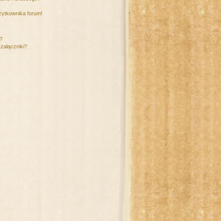
żytkownika forum!
m?
załączniki?