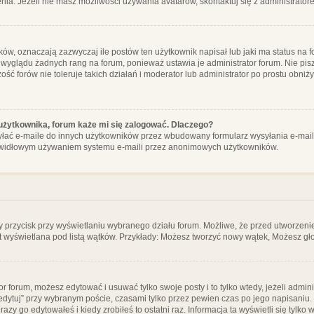
ia. Jeżeli nie masz możliwości używania avatarów, skontaktuj się z administrator
, oznaczają zazwyczaj ile postów ten użytkownik napisał lub jaki ma status na fo
 wyglądu żadnych rang na forum, ponieważ ustawia je administrator forum. Nie pisz
zość forów nie toleruje takich działań i moderator lub administrator po prostu obniż
użytkownika, forum każe mi się zalogować. Dlaczego?
ać e-maile do innych użytkowników przez wbudowany formularz wysyłania e-maili i t
rawidłowym używaniem systemu e-maili przez anonimowych użytkowników.
y przycisk przy wyświetlaniu wybranego działu forum. Możliwe, że przed utworzeni
t wyświetlana pod listą wątków. Przykłady: Możesz tworzyć nowy wątek, Możesz gło
or forum, możesz edytować i usuwać tylko swoje posty i to tylko wtedy, jeżeli admin
edytuj” przy wybranym poście, czasami tylko przez pewien czas po jego napisaniu. J
zy go edytowałeś i kiedy zrobiłeś to ostatni raz. Informacja ta wyświetli się tylko w