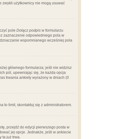
 że zwykli użytkownicy nie mogą usuwać
aczyć pole
Dołącz podpis
w formularzu
zez zaznaczenie odpowiedniego pola w
 odznaczanie wspomnianego wcześniej pola
iżej głównego formularza; jeśli nie widzisz
ich pól, upewniając się, że każda opcja
czas trwania ankiety wyrażony w dniach (0
a to limit, skontaktuj się z administratorem.
tę, przejdź do edycji pierwszego posta w
tować jej opcje. Jednakże, jeśli w ankiecie
ta już trwa.