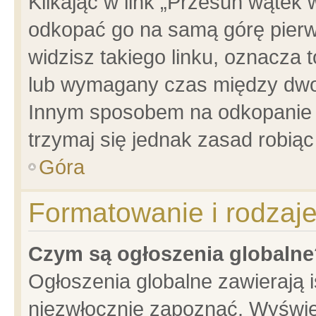
Klikając w link „Przesuń wątek
odkopać go na samą górę pierwsz
widzisz takiego linku, oznacza 
lub wymagany czas między dwoma
Innym sposobem na odkopanie w
trzymaj się jednak zasad robiąc 
Góra
Formatowanie i rodzaj
Czym są ogłoszenia globalne
Ogłoszenia globalne zawierają is
niezwłocznie zapoznać. Wyświet