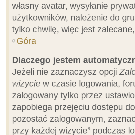
własny avatar, wysyłanie prywa
użytkowników, należenie do gru
tylko chwilę, więc jest zalecane
Góra
Dlaczego jestem automatyc
Jeżeli nie zaznaczysz opcji
Zal
wizycie
w czasie logowania, for
zalogowany tylko przez ustawio
zapobiega przejęciu dostępu d
pozostać zalogowanym, zaznacz
przy każdej wizycie” podczas l