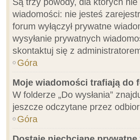
Są trzy powody, dla których n
wiadomości: nie jesteś zarejest
forum wyłączył prywatne wiadom
wysyłanie prywatnych wiadomości
skontaktuj się z administratore
Góra
Moje wiadomości trafiają do 
W folderze „Do wysłania” znajdu
jeszcze odczytane przez odbior
Góra
Dostaję niechciane prywatne