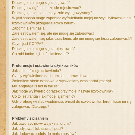
Dlaczego nie mogę się zalogować?
Dlaczego w ogóle muszę się rejestrować?
Dlaczego jestem automatycznie wylogowywany?
W jaki sposób mogę zapobiec wyświetlaniu mojej nazwy użytkownika na liś
użytkowników przeglądających forum?
Zapomniałem hasła!
Zarejestrowałem się, ale nie mogę się zalogować!
Zarejestrowałem się jakiś czas temu, ale nie mogę się teraz zalogować!?!
Czym jest COPPA?
Dlaczego nie mogę się zarejestrować?
Co robi funkcja „Usuń ciasteczka”?
Preferencje i ustawienia użytkowników
Jak zmienić moje ustawienia?
Czasy wyświetlane na forum są nieprawidłowe!
Zmieniłem strefę czasową, a wyświetlany czas nadal jest zły!
My language is not in the list!
Jak mogę wyświetlić obrazek przy mojej nazwie użytkownika?
Co to jest ranga i jak mogę ją zmienić?
Gdy próbuję wysłać wiadomość e-mail do użytkownika, forum każe mi się
zalogować. Dlaczego?
Problemy z pisaniem
Jak utworzyć nowy wątek na forum?
Jak edytować lub usunąć post?
Jak dodawać podpis do moich postów?