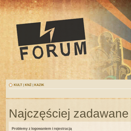
KULT
|
KNŻ
|
KAZIK
Najczęściej zadawane 
Problemy z logowaniem i rejestracją