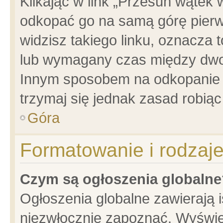
Klikając w link „Przesuń wątek
odkopać go na samą górę pierwsz
widzisz takiego linku, oznacza 
lub wymagany czas między dwoma
Innym sposobem na odkopanie w
trzymaj się jednak zasad robiąc 
Góra
Formatowanie i rodzaj
Czym są ogłoszenia globalne
Ogłoszenia globalne zawierają is
niezwłocznie zapoznać. Wyświet