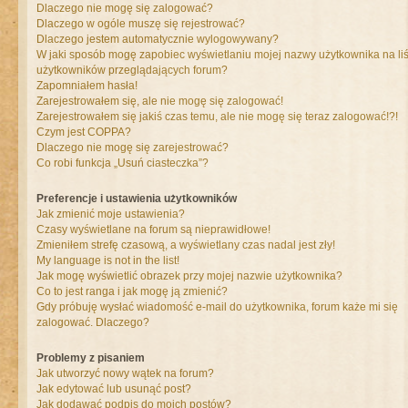
Dlaczego nie mogę się zalogować?
Dlaczego w ogóle muszę się rejestrować?
Dlaczego jestem automatycznie wylogowywany?
W jaki sposób mogę zapobiec wyświetlaniu mojej nazwy użytkownika na liś
użytkowników przeglądających forum?
Zapomniałem hasła!
Zarejestrowałem się, ale nie mogę się zalogować!
Zarejestrowałem się jakiś czas temu, ale nie mogę się teraz zalogować!?!
Czym jest COPPA?
Dlaczego nie mogę się zarejestrować?
Co robi funkcja „Usuń ciasteczka”?
Preferencje i ustawienia użytkowników
Jak zmienić moje ustawienia?
Czasy wyświetlane na forum są nieprawidłowe!
Zmieniłem strefę czasową, a wyświetlany czas nadal jest zły!
My language is not in the list!
Jak mogę wyświetlić obrazek przy mojej nazwie użytkownika?
Co to jest ranga i jak mogę ją zmienić?
Gdy próbuję wysłać wiadomość e-mail do użytkownika, forum każe mi się
zalogować. Dlaczego?
Problemy z pisaniem
Jak utworzyć nowy wątek na forum?
Jak edytować lub usunąć post?
Jak dodawać podpis do moich postów?