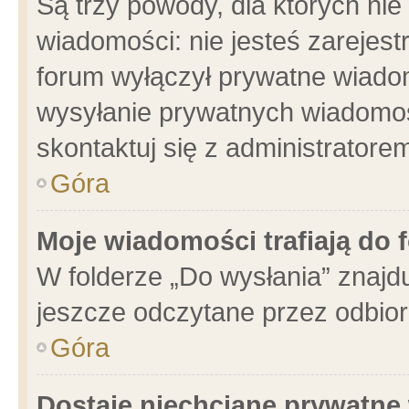
Są trzy powody, dla których n
wiadomości: nie jesteś zarejest
forum wyłączył prywatne wiadom
wysyłanie prywatnych wiadomości
skontaktuj się z administratore
Góra
Moje wiadomości trafiają do 
W folderze „Do wysłania” znajdu
jeszcze odczytane przez odbior
Góra
Dostaję niechciane prywatne