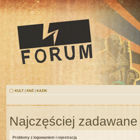
KULT
|
KNŻ
|
KAZIK
Najczęściej zadawane 
Problemy z logowaniem i rejestracją