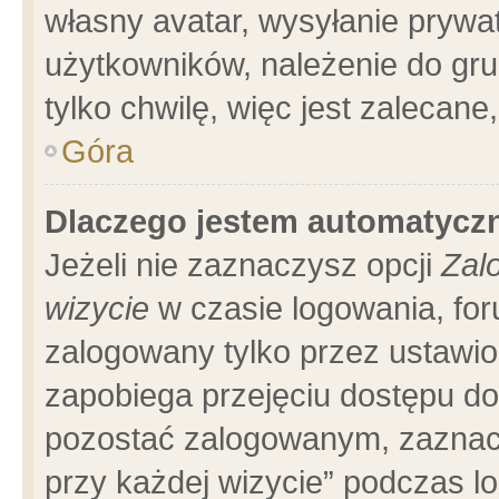
własny avatar, wysyłanie prywa
użytkowników, należenie do gru
tylko chwilę, więc jest zalecane
Góra
Dlaczego jestem automatyc
Jeżeli nie zaznaczysz opcji
Zal
wizycie
w czasie logowania, for
zalogowany tylko przez ustawio
zapobiega przejęciu dostępu d
pozostać zalogowanym, zaznacz
przy każdej wizycie” podczas l