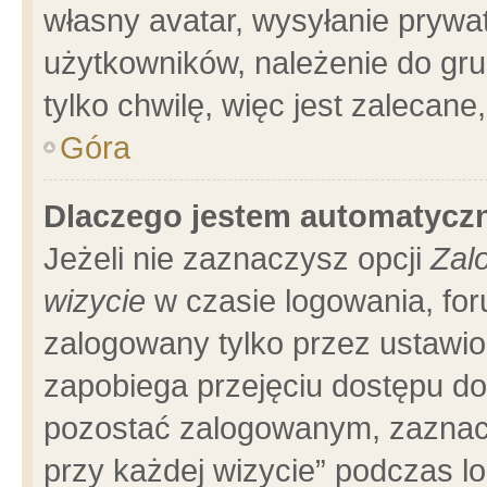
własny avatar, wysyłanie prywa
użytkowników, należenie do gru
tylko chwilę, więc jest zalecane
Góra
Dlaczego jestem automatyc
Jeżeli nie zaznaczysz opcji
Zal
wizycie
w czasie logowania, for
zalogowany tylko przez ustawio
zapobiega przejęciu dostępu d
pozostać zalogowanym, zaznacz
przy każdej wizycie” podczas l