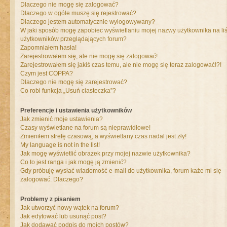
Dlaczego nie mogę się zalogować?
Dlaczego w ogóle muszę się rejestrować?
Dlaczego jestem automatycznie wylogowywany?
W jaki sposób mogę zapobiec wyświetlaniu mojej nazwy użytkownika na liś
użytkowników przeglądających forum?
Zapomniałem hasła!
Zarejestrowałem się, ale nie mogę się zalogować!
Zarejestrowałem się jakiś czas temu, ale nie mogę się teraz zalogować!?!
Czym jest COPPA?
Dlaczego nie mogę się zarejestrować?
Co robi funkcja „Usuń ciasteczka”?
Preferencje i ustawienia użytkowników
Jak zmienić moje ustawienia?
Czasy wyświetlane na forum są nieprawidłowe!
Zmieniłem strefę czasową, a wyświetlany czas nadal jest zły!
My language is not in the list!
Jak mogę wyświetlić obrazek przy mojej nazwie użytkownika?
Co to jest ranga i jak mogę ją zmienić?
Gdy próbuję wysłać wiadomość e-mail do użytkownika, forum każe mi się
zalogować. Dlaczego?
Problemy z pisaniem
Jak utworzyć nowy wątek na forum?
Jak edytować lub usunąć post?
Jak dodawać podpis do moich postów?