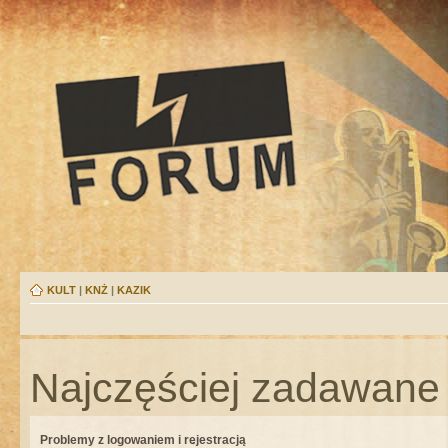
KULT
|
KNŻ
|
KAZIK
Najczęściej zadawane 
Problemy z logowaniem i rejestracją