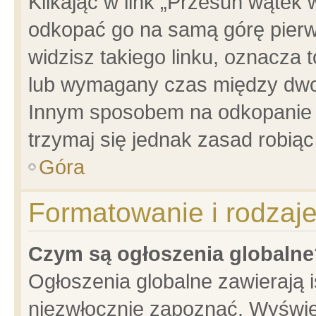
Klikając w link „Przesuń wątek
odkopać go na samą górę pierwsz
widzisz takiego linku, oznacza 
lub wymagany czas między dwoma
Innym sposobem na odkopanie w
trzymaj się jednak zasad robiąc 
Góra
Formatowanie i rodzaj
Czym są ogłoszenia globalne
Ogłoszenia globalne zawierają is
niezwłocznie zapoznać. Wyświet