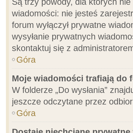
Są trzy powody, dla których n
wiadomości: nie jesteś zarejest
forum wyłączył prywatne wiadom
wysyłanie prywatnych wiadomości
skontaktuj się z administratore
Góra
Moje wiadomości trafiają do 
W folderze „Do wysłania” znajdu
jeszcze odczytane przez odbior
Góra
Dostaję niechciane prywatne