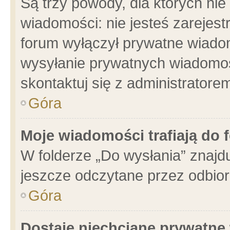
Są trzy powody, dla których n
wiadomości: nie jesteś zarejest
forum wyłączył prywatne wiadom
wysyłanie prywatnych wiadomości
skontaktuj się z administratore
Góra
Moje wiadomości trafiają do 
W folderze „Do wysłania” znajdu
jeszcze odczytane przez odbior
Góra
Dostaję niechciane prywatne