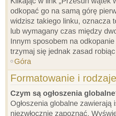
Klikając w link „Przesuń wątek
odkopać go na samą górę pierwsz
widzisz takiego linku, oznacza 
lub wymagany czas między dwoma
Innym sposobem na odkopanie w
trzymaj się jednak zasad robiąc 
Góra
Formatowanie i rodzaj
Czym są ogłoszenia globalne
Ogłoszenia globalne zawierają is
niezwłocznie zapoznać. Wyświet