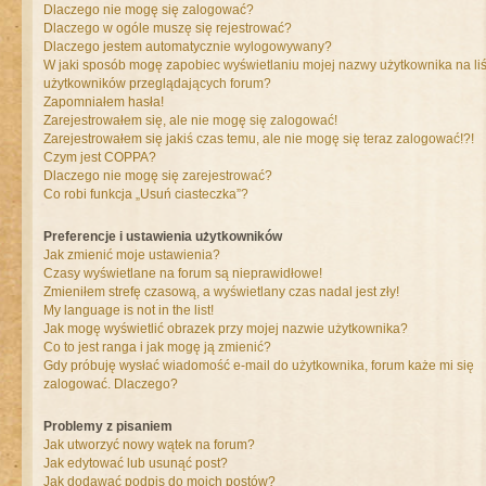
Dlaczego nie mogę się zalogować?
Dlaczego w ogóle muszę się rejestrować?
Dlaczego jestem automatycznie wylogowywany?
W jaki sposób mogę zapobiec wyświetlaniu mojej nazwy użytkownika na liś
użytkowników przeglądających forum?
Zapomniałem hasła!
Zarejestrowałem się, ale nie mogę się zalogować!
Zarejestrowałem się jakiś czas temu, ale nie mogę się teraz zalogować!?!
Czym jest COPPA?
Dlaczego nie mogę się zarejestrować?
Co robi funkcja „Usuń ciasteczka”?
Preferencje i ustawienia użytkowników
Jak zmienić moje ustawienia?
Czasy wyświetlane na forum są nieprawidłowe!
Zmieniłem strefę czasową, a wyświetlany czas nadal jest zły!
My language is not in the list!
Jak mogę wyświetlić obrazek przy mojej nazwie użytkownika?
Co to jest ranga i jak mogę ją zmienić?
Gdy próbuję wysłać wiadomość e-mail do użytkownika, forum każe mi się
zalogować. Dlaczego?
Problemy z pisaniem
Jak utworzyć nowy wątek na forum?
Jak edytować lub usunąć post?
Jak dodawać podpis do moich postów?