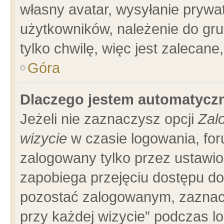
własny avatar, wysyłanie prywa
użytkowników, należenie do gru
tylko chwilę, więc jest zalecane
Góra
Dlaczego jestem automatyc
Jeżeli nie zaznaczysz opcji
Zal
wizycie
w czasie logowania, for
zalogowany tylko przez ustawio
zapobiega przejęciu dostępu d
pozostać zalogowanym, zaznacz
przy każdej wizycie” podczas l