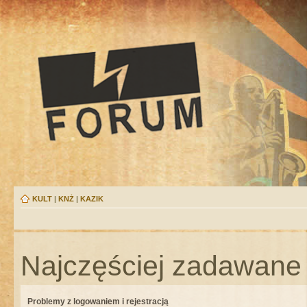
KULT
|
KNŻ
|
KAZIK
Najczęściej zadawane 
Problemy z logowaniem i rejestracją