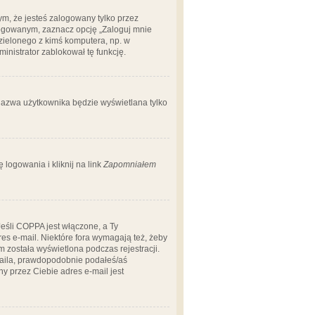
m, że jesteś zalogowany tylko przez
logowanym, zaznacz opcję „Zaloguj mnie
dzielonego z kimś komputera, np. w
dministrator zablokował tę funkcję.
 nazwa użytkownika będzie wyświetlana tylko
logowania i kliknij na link
Zapomniałem
Jeśli COPPA jest włączone, a Ty
res e-mail. Niektóre fora wymagają też, żeby
 została wyświetlona podczas rejestracji.
-maila, prawdopodobnie podałeś/aś
ny przez Ciebie adres e-mail jest