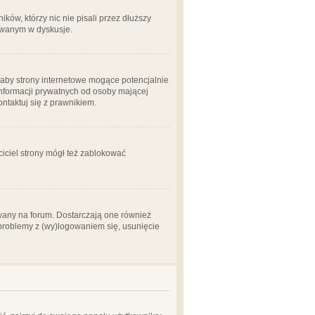
ów, którzy nic nie pisali przez dłuższy
żowanym w dyskusje.
aby strony internetowe mogące potencjalnie
informacji prywatnych od osoby mającej
ontaktuj się z prawnikiem.
ciciel strony mógł też zablokować
wany na forum. Dostarczają one również
z problemy z (wy)logowaniem się, usunięcie