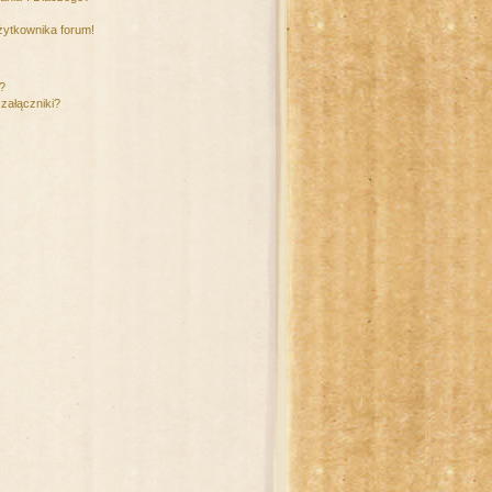
żytkownika forum!
m?
załączniki?