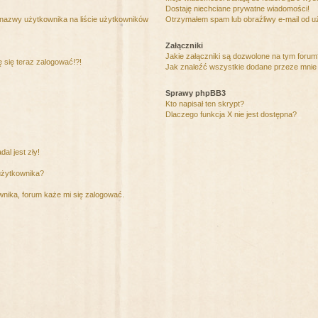
Dostaję niechciane prywatne wiadomości!
 nazwy użytkownika na liście użytkowników
Otrzymałem spam lub obraźliwy e-mail od u
Załączniki
Jakie załączniki są dozwolone na tym foru
ę się teraz zalogować!?!
Jak znaleźć wszystkie dodane przeze mnie 
Sprawy phpBB3
Kto napisał ten skrypt?
Dlaczego funkcja X nie jest dostępna?
al jest zły!
użytkownika?
nika, forum każe mi się zalogować.