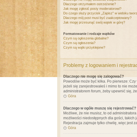
Dlaczego otrzymałem ostrzeżenie?
Jak mogę zgłosić posty moderatorowi?
Do czego służy przycisk „Zapisz” w widoku twor
Dlaczego mój post musi być zaakceptowany?
Jak mogę przesunąć swój wątek w górę?
Formatowanie i rodzaje wątków
Czym są ogłoszenia globalne?
Czym są ogłoszenia?
Czym są wątki przyklejone?
Problemy z logowaniem i rejestra
Dlaczego nie mogę się zalogować?
Powodów może być kilka. Po pierwsze: Czy w 
jeżeli się zarejestrowałeś i mimo to nie moż
administratorem forum, żeby upewnić się, ż
Góra
Dlaczego w ogóle muszę się rejestrować?
Możliwe, że nie musisz, to od administrator
możliwości niedostępnych dla gości, takich 
Rejestracja zajmuje tylko chwilę, więc jest 
Góra