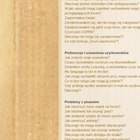
Dlaczego jestem automatycznie wylogowywany?
W jaki sposób mogę zapobiec wyświetlaniu mojej
przeglądających forum?
Zapomniałem hasła!
Zarejestrowałem się, ale nie mogę się zalogować!
Zarejestrowałem się jakiś czas temu, ale nie mog
Czym jest COPPA?
Dlaczego nie mogę się zarejestrować?
Co robi funkcja „Usuń ciasteczka”?
Preferencje i ustawienia użytkowników
Jak zmienić moje ustawienia?
Czasy wyświetlane na forum są nieprawidłowe!
Zmieniłem strefę czasową, a wyświetlany czas nad
My language is not in the list!
Jak mogę wyświetlić obrazek przy mojej nazwie 
Co to jest ranga i jak mogę ją zmienić?
Gdy próbuję wysłać wiadomość e-mail do użytkow
Dlaczego?
Problemy z pisaniem
Jak utworzyć nowy wątek na forum?
Jak edytować lub usunąć post?
Jak dodawać podpis do moich postów?
Jak utworzyć ankietę?
Dlaczego nie mogę wybrać więcej opcji?
Jak wyedytować lub usunąć ankietę?
Dlaczego nie mam dostępu do działu?
Dlaczego nie mogę dodawać załączników?