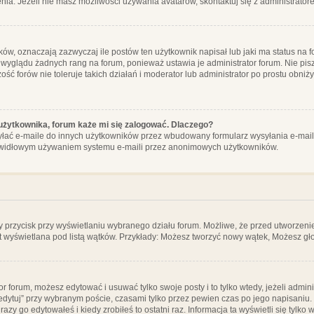
ia. Jeżeli nie masz możliwości używania avatarów, skontaktuj się z administrator
, oznaczają zazwyczaj ile postów ten użytkownik napisał lub jaki ma status na fo
 wyglądu żadnych rang na forum, ponieważ ustawia je administrator forum. Nie pisz
zość forów nie toleruje takich działań i moderator lub administrator po prostu obniż
użytkownika, forum każe mi się zalogować. Dlaczego?
ać e-maile do innych użytkowników przez wbudowany formularz wysyłania e-maili i t
rawidłowym używaniem systemu e-maili przez anonimowych użytkowników.
y przycisk przy wyświetlaniu wybranego działu forum. Możliwe, że przed utworzeni
t wyświetlana pod listą wątków. Przykłady: Możesz tworzyć nowy wątek, Możesz gło
or forum, możesz edytować i usuwać tylko swoje posty i to tylko wtedy, jeżeli admin
edytuj” przy wybranym poście, czasami tylko przez pewien czas po jego napisaniu. J
zy go edytowałeś i kiedy zrobiłeś to ostatni raz. Informacja ta wyświetli się tylko w