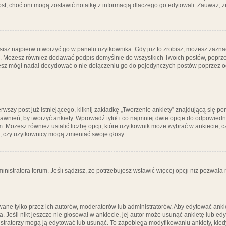
post, choć oni mogą zostawić notatkę z informacją dlaczego go edytowali. Zauważ,
isz najpierw utworzyć go w panelu użytkownika. Gdy już to zrobisz, możesz zazn
go. Możesz również dodawać podpis domyślnie do wszystkich Twoich postów, popr
ziesz mógł nadal decydować o nie dołączeniu go do pojedynczych postów poprzez
wszy post już istniejącego, kliknij zakładkę „Tworzenie ankiety” znajdującą się pon
rawnień, by tworzyć ankiety. Wprowadź tytuł i co najmniej dwie opcje do odpowiedn
ym. Możesz również ustalić liczbę opcji, które użytkownik może wybrać w ankiecie, 
, czy użytkownicy mogą zmieniać swoje głosy.
ministratora forum. Jeśli sądzisz, że potrzebujesz wstawić więcej opcji niż pozwala n
ane tylko przez ich autorów, moderatorów lub administratorów. Aby edytować ankie
. Jeśli nikt jeszcze nie głosował w ankiecie, jej autor może usunąć ankietę lub edy
stratorzy mogą ją edytować lub usunąć. To zapobiega modyfikowaniu ankiety, kiedy 