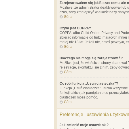
Zarejestrowałem się jakiś czas temu, ale 
Możliwe, że administrator deaktywował lub u
czas, żeby zmniejszyć wielkość bazy danych.
Góra
Czym jest COPPA?
COPPA, albo Child Online Privacy and Prote
zbierać informacje od ludzi mających mniej
mniej niż 13 lat. Jeżeli nie jesteś pewny/a,
Góra
Dlaczego nie mogę się zarejestrować?
Możliwe jest, że właściciel strony zbanował
rejestracje, skontaktuj się z nim, żeby dowie
Góra
Co robi funkcja „Usuń ciasteczka”?
Funkcja „Usuń ciasteczka” usuwa wszystkie 
funkcji takich jak pamiętanie co przeczytałe
ciasteczek może pomóc.
Góra
Preferencje i ustawienia użytkow
Jak zmienić moje ustawienia?