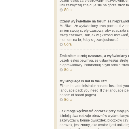
Jeżeli jesteś zarejestrowanym użytkownikie
link zazwyczaj znajduje się na górze stron f
Góra
Czasy wyświetlane na forum są nieprawid
Możliwe, że wyświetlany czas pochodzi z inne
zmień swoją strefę czasową, aby zgadzała 
strefy czasowej, tak jak większości ustawień
moment na to, żeby się zarejestrować.
Góra
Zmieniłem strefę czasową, a wyświetlany c
Jeżeli jesteś pewny/a, że ustawiłeś/aś stref
nieprawidłowy. Poinformuj o tym administrat
Góra
My language is not in the list!
Either the administrator has not installed yo
language pack you need. If the language pack
bottom of board pages).
Góra
Jak mogę wyświetlić obrazek przy mojej 
Istnieją dwa rodzaje obrazków wyświetlanyc
zazwyczaj w formie gwiazdek, bloczków czy k
obrazek, jest znany jako avatar i jest unik