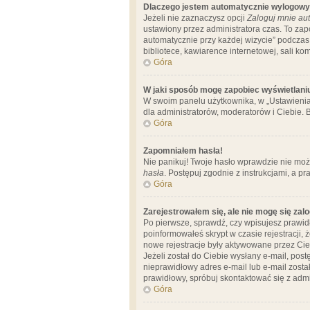
Dlaczego jestem automatycznie wylogow
Jeżeli nie zaznaczysz opcji
Zaloguj mnie aut
ustawiony przez administratora czas. To za
automatycznie przy każdej wizycie” podczas 
bibliotece, kawiarence internetowej, sali komp
Góra
W jaki sposób mogę zapobiec wyświetlani
W swoim panelu użytkownika, w „Ustawienia
dla administratorów, moderatorów i Ciebie. B
Góra
Zapomniałem hasła!
Nie panikuj! Twoje hasło wprawdzie nie moż
hasła
. Postępuj zgodnie z instrukcjami, a 
Góra
Zarejestrowałem się, ale nie mogę się zal
Po pierwsze, sprawdź, czy wpisujesz prawidł
poinformowałeś skrypt w czasie rejestracji, 
nowe rejestracje były aktywowane przez Cieb
Jeżeli został do Ciebie wysłany e-mail, pos
nieprawidłowy adres e-mail lub e-mail został
prawidłowy, spróbuj skontaktować się z admi
Góra