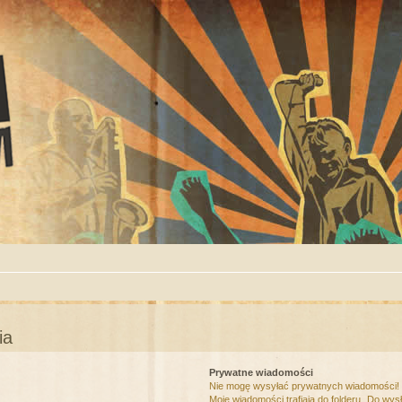
ia
Prywatne wiadomości
Nie mogę wysyłać prywatnych wiadomości!
Moje wiadomości trafiają do folderu „Do wys