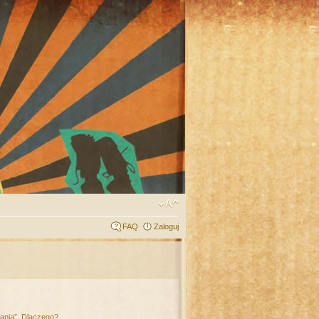
FAQ
Zaloguj
łania”. Dlaczego?