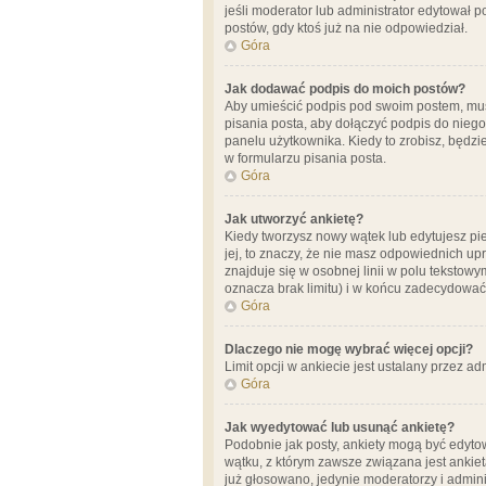
jeśli moderator lub administrator edytował 
postów, gdy ktoś już na nie odpowiedział.
Góra
Jak dodawać podpis do moich postów?
Aby umieścić podpis pod swoim postem, mus
pisania posta, aby dołączyć podpis do nie
panelu użytkownika. Kiedy to zrobisz, będ
w formularzu pisania posta.
Góra
Jak utworzyć ankietę?
Kiedy tworzysz nowy wątek lub edytujesz pier
jej, to znaczy, że nie masz odpowiednich up
znajduje się w osobnej linii w polu tekstow
oznacza brak limitu) i w końcu zadecydować
Góra
Dlaczego nie mogę wybrać więcej opcji?
Limit opcji w ankiecie jest ustalany przez ad
Góra
Jak wyedytować lub usunąć ankietę?
Podobnie jak posty, ankiety mogą być edytow
wątku, z którym zawsze związana jest ankieta
już głosowano, jedynie moderatorzy i admini