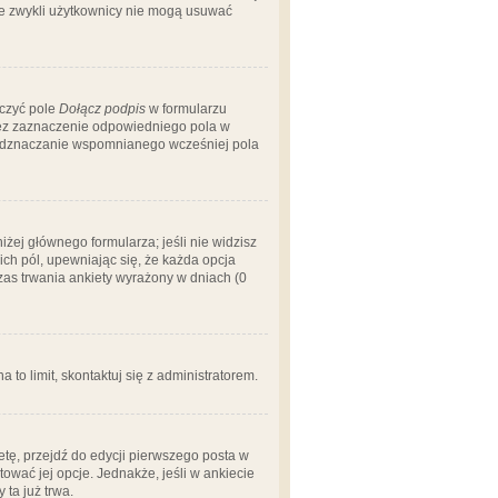
 że zwykli użytkownicy nie mogą usuwać
aczyć pole
Dołącz podpis
w formularzu
zez zaznaczenie odpowiedniego pola w
 odznaczanie wspomnianego wcześniej pola
iżej głównego formularza; jeśli nie widzisz
ich pól, upewniając się, że każda opcja
czas trwania ankiety wyrażony w dniach (0
a to limit, skontaktuj się z administratorem.
tę, przejdź do edycji pierwszego posta w
tować jej opcje. Jednakże, jeśli w ankiecie
ta już trwa.