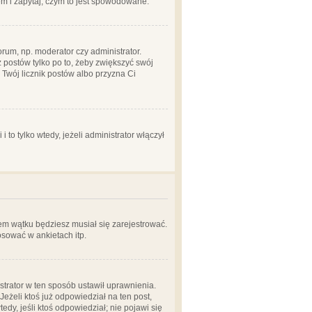
em i zapytaj, czym to jest spowodowane.
rum, np. moderator czy administrator.
 postów tylko po to, żeby zwiększyć swój
y Twój licznik postów albo przyzna Ci
o tylko wtedy, jeżeli administrator włączył
em wątku będziesz musiał się zarejestrować.
sować w ankietach itp.
istrator w ten sposób ustawił uprawnienia.
eżeli ktoś już odpowiedział na ten post,
tedy, jeśli ktoś odpowiedział; nie pojawi się