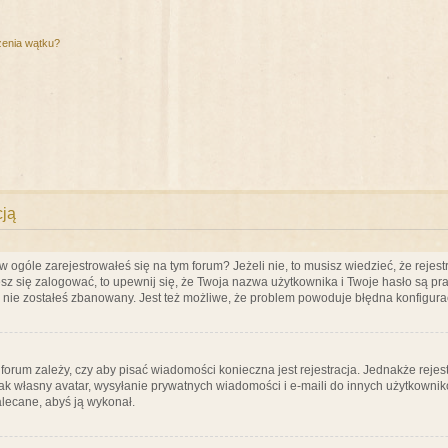
zenia wątku?
cją
ogóle zarejestrowałeś się na tym forum? Jeżeli nie, to musisz wiedzieć, że rejestr
esz się zalogować, to upewnij się, że Twoja nazwa użytkownika i Twoje hasło są praw
e nie zostałeś zbanowany. Jest też możliwe, że problem powoduje błędna konfigura
a forum zależy, czy aby pisać wiadomości konieczna jest rejestracja. Jednakże reje
jak własny avatar, wysyłanie prywatnych wiadomości i e-maili do innych użytkownik
zalecane, abyś ją wykonał.