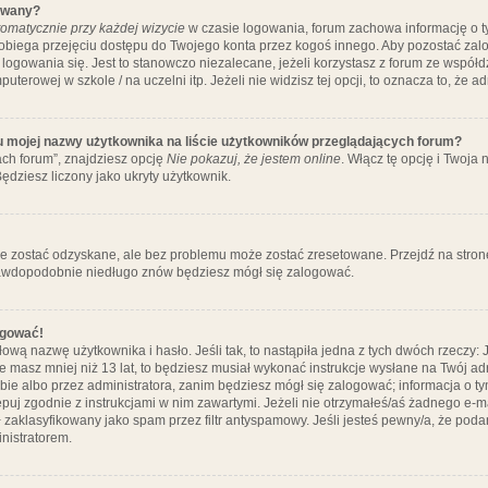
ywany?
omatycznie przy każdej wizycie
w czasie logowania, forum zachowa informację o ty
pobiega przejęciu dostępu do Twojego konta przez kogoś innego. Aby pozostać za
logowania się. Jest to stanowczo niezalecane, jeżeli korzystasz z forum ze współ
uterowej w szkole / na uczelni itp. Jeżeli nie widzisz tej opcji, to oznacza to, że a
u mojej nazwy użytkownika na liście użytkowników przeglądających forum?
ch forum”, znajdziesz opcję
Nie pokazuj, że jestem online
. Włącz tę opcję i Twoja
ędziesz liczony jako ukryty użytkownik.
e zostać odzyskane, ale bez problemu może zostać zresetowane. Przejdź na stronę 
prawdopodobnie niedługo znów będziesz mógł się zalogować.
ogować!
ową nazwę użytkownika i hasło. Jeśli tak, to nastąpiła jedna z tych dwóch rzeczy: 
że masz mniej niż 13 lat, to będziesz musiał wykonać instrukcje wysłane na Twój ad
ie albo przez administratora, zanim będziesz mógł się zalogować; informacja o tym
tępuj zgodnie z instrukcjami w nim zawartymi. Jeżeli nie otrzymałeś/aś żadnego e
 zaklasyfikowany jako spam przez filtr antyspamowy. Jeśli jesteś pewny/a, że poda
nistratorem.