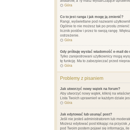
avatarów, a Ty masz wystarczające uprawnien
Góra
Co to jest ranga i jak mogę ją zmienić?
Rangi, wyświetlane pod nazwami użytkowników
Ogólnie to nie możesz tak po prostu zmienić
licznik postów i przez to swoją rangę. Więks
ostrzeżenie.
Góra
Gdy próbuję wysłać wiadomość e-mail do 
Tylko zarejestrowani użytkownicy mogą wysył
tę funkcję. Ma to zabezpieczać przed niep
Góra
Problemy z pisaniem
Jak utworzyć nowy wątek na forum?
Aby utworzyć nowy wątek, kliknij na właściw
Lista Twoich uprawnień w każdym dziale jes
Góra
Jak edytować lub usunąć post?
Jeśli nie jesteś administratorem lub moderat
Możesz edytować post klikając na przycisk „
pod Twoim postem pojawi się informacja, ile ra