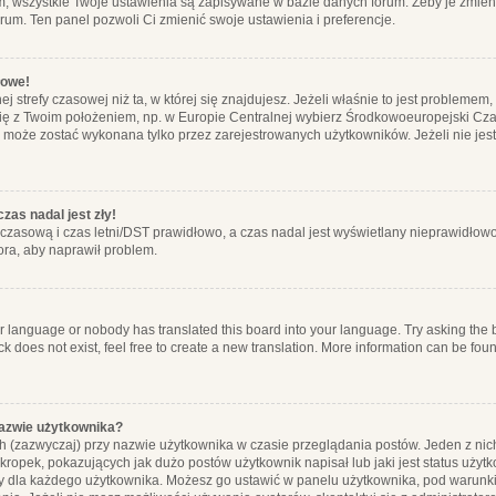
m, wszystkie Twoje ustawienia są zapisywane w bazie danych forum. Żeby je zmieni
orum. Ten panel pozwoli Ci zmienić swoje ustawienia i preferencje.
łowe!
j strefy czasowej niż ta, w której się znajdujesz. Jeżeli właśnie to jest probleme
się z Twoim położeniem, np. w Europie Centralnej wybierz Środkowoeuropejski C
, może zostać wykonana tylko przez zarejestrowanych użytkowników. Jeżeli nie jeste
zas nadal jest zły!
ę czasową i czas letni/DST prawidłowo, a czas nadal jest wyświetlany nieprawidłowo
ora, aby naprawił problem.
ur language or nobody has translated this board into your language. Try asking the bo
 does not exist, feel free to create a new translation. More information can be foun
nazwie użytkownika?
h (zazwyczaj) przy nazwie użytkownika w czasie przeglądania postów. Jeden z nic
ropek, pokazujących jak dużo postów użytkownik napisał lub jaki jest status użyt
alny dla każdego użytkownika. Możesz go ustawić w panelu użytkownika, pod warunki