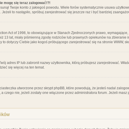
nie mogę się teraz zalogować!?!
sunął Twoje konto z jakiegoś powodu. Wiele forów systematycznie usuwa użytkownik
 Jeżeli to nastąpiło, spróbuj zarejestrować się jeszcze raz i być bardziej zaanga
ction Act of 1998, to obowiązujące w Stanach Zjednoczonych prawo, wymagające, 
 niż 13 lat, miały piśmienną zgodę rodziców lub prawnych opiekunów na zbieranie 
 czy to dotyczy Ciebie jako kogoś próbującego zarejestrować się na stronie WWW, sk
 Twój adres IP lub zabronił nazwy użytkownika, którą próbujesz zarejestrować. Właś
dzieć się więcej na ten temat.
ciasteczka utworzone przez skrypt phpBB, które powodują, że jesteś nadal zalogo
ś, a czego nie, jeżeli zostały one włączone przez administratora forum. Jeżeli mas
ników