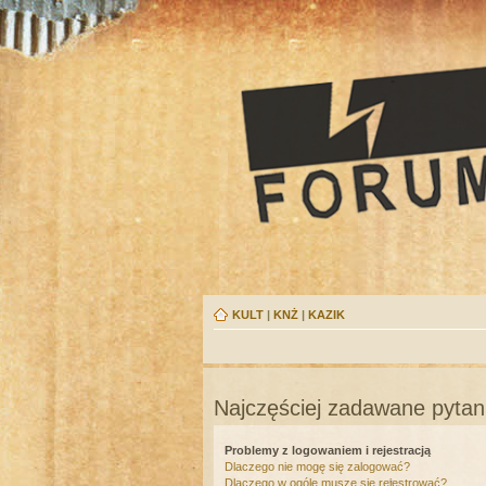
KULT
|
KNŻ
|
KAZIK
Najczęściej zadawane pytan
Problemy z logowaniem i rejestracją
Dlaczego nie mogę się zalogować?
Dlaczego w ogóle muszę się rejestrować?