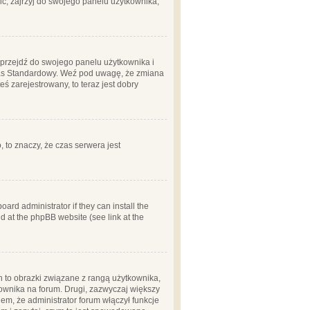
ć, zajrzyj do swojego panelu użytkownika;
m, przejdź do swojego panelu użytkownika i
zas Standardowy. Weź pod uwagę, że zmiana
ś zarejestrowany, to teraz jest dobry
, to znaczy, że czas serwera jest
ard administrator if they can install the
d at the phpBB website (see link at the
h to obrazki związane z rangą użytkownika,
kownika na forum. Drugi, zazwyczaj większy
em, że administrator forum włączył funkcje