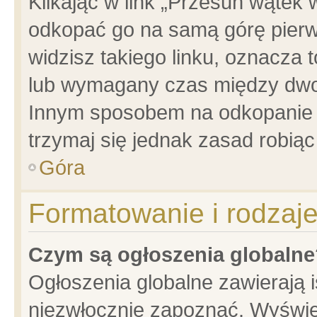
Klikając w link „Przesuń wątek
odkopać go na samą górę pierwsz
widzisz takiego linku, oznacza 
lub wymagany czas między dwoma
Innym sposobem na odkopanie w
trzymaj się jednak zasad robiąc 
Góra
Formatowanie i rodzaj
Czym są ogłoszenia globalne
Ogłoszenia globalne zawierają is
niezwłocznie zapoznać. Wyświet