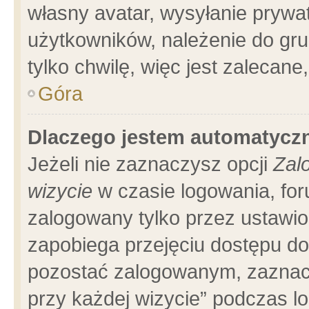
własny avatar, wysyłanie prywa
użytkowników, należenie do gru
tylko chwilę, więc jest zalecane
Góra
Dlaczego jestem automatyc
Jeżeli nie zaznaczysz opcji
Zal
wizycie
w czasie logowania, for
zalogowany tylko przez ustawio
zapobiega przejęciu dostępu d
pozostać zalogowanym, zaznacz
przy każdej wizycie” podczas l