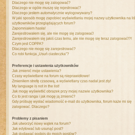
Dlaczego nie mogę się zalogować?
Dlaczego w ogóle muszę się rejestrować?
Dlaczego jestem automatycznie wylogowywany?
W jaki sposób mogę zapobiec wyświetlaniu mojej nazwy użytkownika na liś
użytkowników przeglądających forum?
Zapomniałem hasła!
Zarejestrowałem się, ale nie mogę się zalogować!
Zarejestrowałem się jakiś czas temu, ale nie mogę się teraz zalogować!?!
Czym jest COPPA?
Dlaczego nie mogę się zarejestrować?
Co robi funkcja „Usuń ciasteczka”?
Preferencje i ustawienia użytkowników
Jak zmienić moje ustawienia?
Czasy wyświetlane na forum są nieprawidłowe!
Zmieniłem strefę czasową, a wyświetlany czas nadal jest zły!
My language is not in the list!
Jak mogę wyświetlić obrazek przy mojej nazwie użytkownika?
Co to jest ranga i jak mogę ją zmienić?
Gdy próbuję wysłać wiadomość e-mail do użytkownika, forum każe mi się
zalogować. Dlaczego?
Problemy z pisaniem
Jak utworzyć nowy wątek na forum?
Jak edytować lub usunąć post?
Jak dodawać podpis do moich postów?