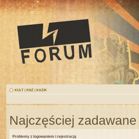
KULT
|
KNŻ
|
KAZIK
Najczęściej zadawane 
Problemy z logowaniem i rejestracją