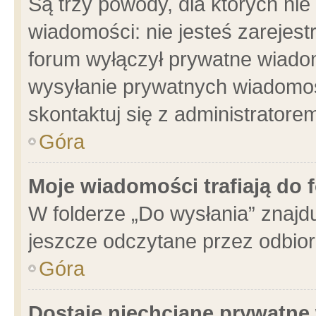
Są trzy powody, dla których n
wiadomości: nie jesteś zarejest
forum wyłączył prywatne wiadom
wysyłanie prywatnych wiadomości
skontaktuj się z administratore
Góra
Moje wiadomości trafiają do 
W folderze „Do wysłania” znajdu
jeszcze odczytane przez odbior
Góra
Dostaję niechciane prywatne