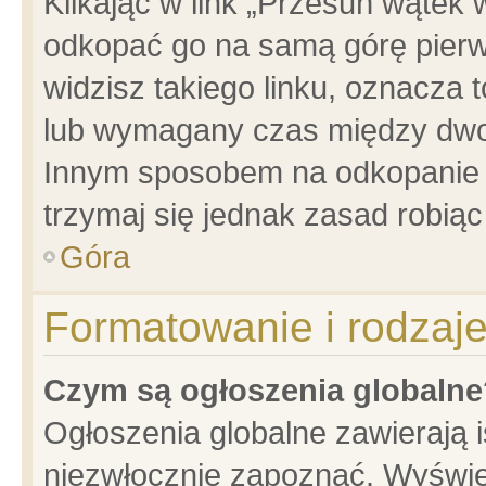
Klikając w link „Przesuń wątek
odkopać go na samą górę pierwsz
widzisz takiego linku, oznacza 
lub wymagany czas między dwoma
Innym sposobem na odkopanie w
trzymaj się jednak zasad robiąc 
Góra
Formatowanie i rodzaj
Czym są ogłoszenia globalne
Ogłoszenia globalne zawierają is
niezwłocznie zapoznać. Wyświet