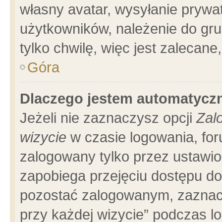
własny avatar, wysyłanie prywa
użytkowników, należenie do gru
tylko chwilę, więc jest zalecane
Góra
Dlaczego jestem automatyc
Jeżeli nie zaznaczysz opcji
Zal
wizycie
w czasie logowania, for
zalogowany tylko przez ustawio
zapobiega przejęciu dostępu d
pozostać zalogowanym, zaznacz
przy każdej wizycie” podczas l