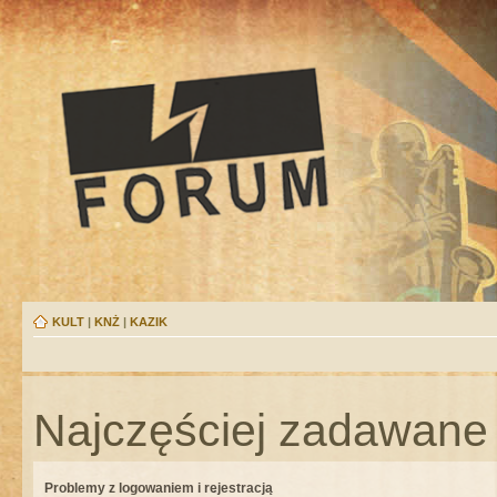
KULT
|
KNŻ
|
KAZIK
Najczęściej zadawane 
Problemy z logowaniem i rejestracją