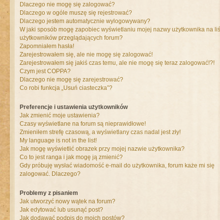
Dlaczego nie mogę się zalogować?
Dlaczego w ogóle muszę się rejestrować?
Dlaczego jestem automatycznie wylogowywany?
W jaki sposób mogę zapobiec wyświetlaniu mojej nazwy użytkownika na liś
użytkowników przeglądających forum?
Zapomniałem hasła!
Zarejestrowałem się, ale nie mogę się zalogować!
Zarejestrowałem się jakiś czas temu, ale nie mogę się teraz zalogować!?!
Czym jest COPPA?
Dlaczego nie mogę się zarejestrować?
Co robi funkcja „Usuń ciasteczka”?
Preferencje i ustawienia użytkowników
Jak zmienić moje ustawienia?
Czasy wyświetlane na forum są nieprawidłowe!
Zmieniłem strefę czasową, a wyświetlany czas nadal jest zły!
My language is not in the list!
Jak mogę wyświetlić obrazek przy mojej nazwie użytkownika?
Co to jest ranga i jak mogę ją zmienić?
Gdy próbuję wysłać wiadomość e-mail do użytkownika, forum każe mi się
zalogować. Dlaczego?
Problemy z pisaniem
Jak utworzyć nowy wątek na forum?
Jak edytować lub usunąć post?
Jak dodawać podpis do moich postów?