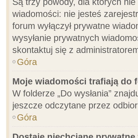
Są trzy powody, dla których n
wiadomości: nie jesteś zarejest
forum wyłączył prywatne wiadom
wysyłanie prywatnych wiadomości
skontaktuj się z administratore
Góra
Moje wiadomości trafiają do 
W folderze „Do wysłania” znajdu
jeszcze odczytane przez odbior
Góra
Dostaję niechciane prywatne