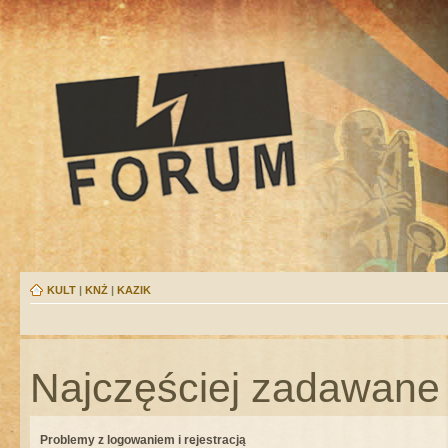
KULT
|
KNŻ
|
KAZIK
Najczęściej zadawane 
Problemy z logowaniem i rejestracją