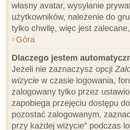
własny avatar, wysyłanie prywa
użytkowników, należenie do gru
tylko chwilę, więc jest zalecane
Góra
Dlaczego jestem automatyc
Jeżeli nie zaznaczysz opcji
Zal
wizycie
w czasie logowania, for
zalogowany tylko przez ustawio
zapobiega przejęciu dostępu d
pozostać zalogowanym, zaznacz
przy każdej wizycie” podczas l