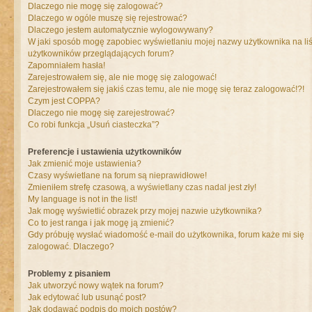
Dlaczego nie mogę się zalogować?
Dlaczego w ogóle muszę się rejestrować?
Dlaczego jestem automatycznie wylogowywany?
W jaki sposób mogę zapobiec wyświetlaniu mojej nazwy użytkownika na liś
użytkowników przeglądających forum?
Zapomniałem hasła!
Zarejestrowałem się, ale nie mogę się zalogować!
Zarejestrowałem się jakiś czas temu, ale nie mogę się teraz zalogować!?!
Czym jest COPPA?
Dlaczego nie mogę się zarejestrować?
Co robi funkcja „Usuń ciasteczka”?
Preferencje i ustawienia użytkowników
Jak zmienić moje ustawienia?
Czasy wyświetlane na forum są nieprawidłowe!
Zmieniłem strefę czasową, a wyświetlany czas nadal jest zły!
My language is not in the list!
Jak mogę wyświetlić obrazek przy mojej nazwie użytkownika?
Co to jest ranga i jak mogę ją zmienić?
Gdy próbuję wysłać wiadomość e-mail do użytkownika, forum każe mi się
zalogować. Dlaczego?
Problemy z pisaniem
Jak utworzyć nowy wątek na forum?
Jak edytować lub usunąć post?
Jak dodawać podpis do moich postów?