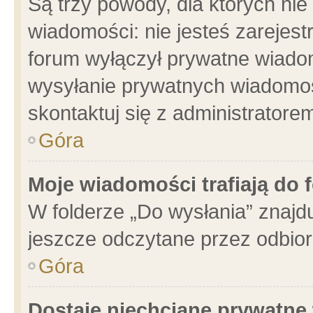
Są trzy powody, dla których n
wiadomości: nie jesteś zarejest
forum wyłączył prywatne wiadom
wysyłanie prywatnych wiadomości
skontaktuj się z administratore
Góra
Moje wiadomości trafiają do 
W folderze „Do wysłania” znajdu
jeszcze odczytane przez odbior
Góra
Dostaję niechciane prywatne