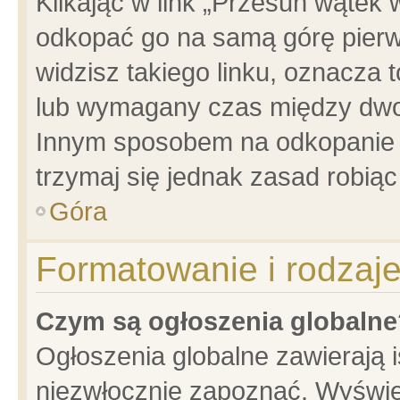
Klikając w link „Przesuń wątek
odkopać go na samą górę pierwsz
widzisz takiego linku, oznacza 
lub wymagany czas między dwoma
Innym sposobem na odkopanie w
trzymaj się jednak zasad robiąc 
Góra
Formatowanie i rodzaj
Czym są ogłoszenia globalne
Ogłoszenia globalne zawierają is
niezwłocznie zapoznać. Wyświet