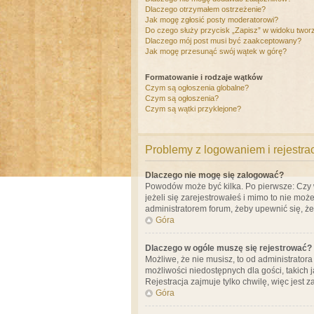
Dlaczego otrzymałem ostrzeżenie?
Jak mogę zgłosić posty moderatorowi?
Do czego służy przycisk „Zapisz” w widoku twor
Dlaczego mój post musi być zaakceptowany?
Jak mogę przesunąć swój wątek w górę?
Formatowanie i rodzaje wątków
Czym są ogłoszenia globalne?
Czym są ogłoszenia?
Czym są wątki przyklejone?
Problemy z logowaniem i rejestra
Dlaczego nie mogę się zalogować?
Powodów może być kilka. Po pierwsze: Czy w 
jeżeli się zarejestrowałeś i mimo to nie moż
administratorem forum, żeby upewnić się, ż
Góra
Dlaczego w ogóle muszę się rejestrować?
Możliwe, że nie musisz, to od administrator
możliwości niedostępnych dla gości, takich 
Rejestracja zajmuje tylko chwilę, więc jest 
Góra