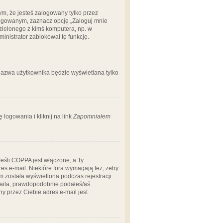
m, że jesteś zalogowany tylko przez
logowanym, zaznacz opcję „Zaloguj mnie
dzielonego z kimś komputera, np. w
dministrator zablokował tę funkcję.
 nazwa użytkownika będzie wyświetlana tylko
logowania i kliknij na link
Zapomniałem
Jeśli COPPA jest włączone, a Ty
res e-mail. Niektóre fora wymagają też, żeby
 została wyświetlona podczas rejestracji.
-maila, prawdopodobnie podałeś/aś
ny przez Ciebie adres e-mail jest