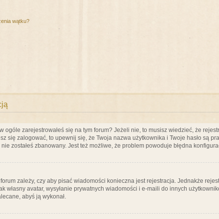
zenia wątku?
cją
ogóle zarejestrowałeś się na tym forum? Jeżeli nie, to musisz wiedzieć, że rejestr
esz się zalogować, to upewnij się, że Twoja nazwa użytkownika i Twoje hasło są praw
e nie zostałeś zbanowany. Jest też możliwe, że problem powoduje błędna konfigura
a forum zależy, czy aby pisać wiadomości konieczna jest rejestracja. Jednakże reje
jak własny avatar, wysyłanie prywatnych wiadomości i e-maili do innych użytkownik
zalecane, abyś ją wykonał.