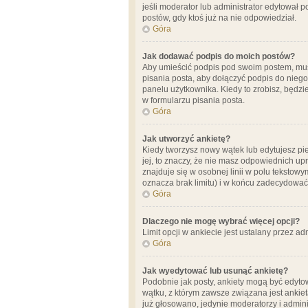
jeśli moderator lub administrator edytował 
postów, gdy ktoś już na nie odpowiedział.
Góra
Jak dodawać podpis do moich postów?
Aby umieścić podpis pod swoim postem, mus
pisania posta, aby dołączyć podpis do nie
panelu użytkownika. Kiedy to zrobisz, będ
w formularzu pisania posta.
Góra
Jak utworzyć ankietę?
Kiedy tworzysz nowy wątek lub edytujesz pier
jej, to znaczy, że nie masz odpowiednich up
znajduje się w osobnej linii w polu tekstow
oznacza brak limitu) i w końcu zadecydować
Góra
Dlaczego nie mogę wybrać więcej opcji?
Limit opcji w ankiecie jest ustalany przez ad
Góra
Jak wyedytować lub usunąć ankietę?
Podobnie jak posty, ankiety mogą być edytow
wątku, z którym zawsze związana jest ankieta
już głosowano, jedynie moderatorzy i admini