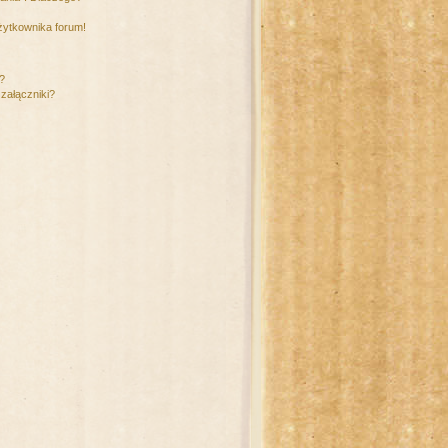
żytkownika forum!
m?
załączniki?