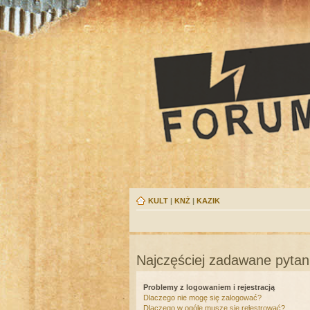
KULT
|
KNŻ
|
KAZIK
Najczęściej zadawane pytan
Problemy z logowaniem i rejestracją
Dlaczego nie mogę się zalogować?
Dlaczego w ogóle muszę się rejestrować?