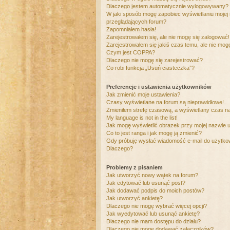
Dlaczego jestem automatycznie wylogowywany?
W jaki sposób mogę zapobiec wyświetlaniu mojej
przeglądających forum?
Zapomniałem hasła!
Zarejestrowałem się, ale nie mogę się zalogować!
Zarejestrowałem się jakiś czas temu, ale nie mog
Czym jest COPPA?
Dlaczego nie mogę się zarejestrować?
Co robi funkcja „Usuń ciasteczka”?
Preferencje i ustawienia użytkowników
Jak zmienić moje ustawienia?
Czasy wyświetlane na forum są nieprawidłowe!
Zmieniłem strefę czasową, a wyświetlany czas nad
My language is not in the list!
Jak mogę wyświetlić obrazek przy mojej nazwie 
Co to jest ranga i jak mogę ją zmienić?
Gdy próbuję wysłać wiadomość e-mail do użytkow
Dlaczego?
Problemy z pisaniem
Jak utworzyć nowy wątek na forum?
Jak edytować lub usunąć post?
Jak dodawać podpis do moich postów?
Jak utworzyć ankietę?
Dlaczego nie mogę wybrać więcej opcji?
Jak wyedytować lub usunąć ankietę?
Dlaczego nie mam dostępu do działu?
Dlaczego nie mogę dodawać załączników?