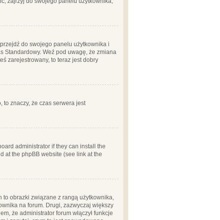
ć, zajrzyj do swojego panelu użytkownika;
m, przejdź do swojego panelu użytkownika i
zas Standardowy. Weź pod uwagę, że zmiana
ś zarejestrowany, to teraz jest dobry
, to znaczy, że czas serwera jest
ard administrator if they can install the
d at the phpBB website (see link at the
h to obrazki związane z rangą użytkownika,
kownika na forum. Drugi, zazwyczaj większy
em, że administrator forum włączył funkcje