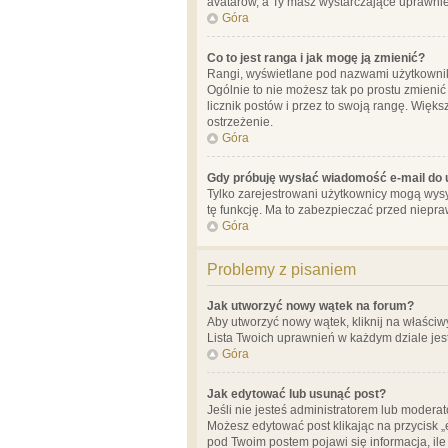
avatarów, a Ty masz wystarczające uprawnien
Góra
Co to jest ranga i jak mogę ją zmienić?
Rangi, wyświetlane pod nazwami użytkowników
Ogólnie to nie możesz tak po prostu zmienić
licznik postów i przez to swoją rangę. Więks
ostrzeżenie.
Góra
Gdy próbuję wysłać wiadomość e-mail do 
Tylko zarejestrowani użytkownicy mogą wysył
tę funkcję. Ma to zabezpieczać przed niep
Góra
Problemy z pisaniem
Jak utworzyć nowy wątek na forum?
Aby utworzyć nowy wątek, kliknij na właściw
Lista Twoich uprawnień w każdym dziale jes
Góra
Jak edytować lub usunąć post?
Jeśli nie jesteś administratorem lub moderat
Możesz edytować post klikając na przycisk „
pod Twoim postem pojawi się informacja, ile ra