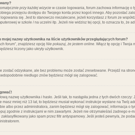
ywany?
omatycznie przy każdej wizycie
w czasie logowania, forum zachowa informację o ty
pobiega przejęciu dostępu do Twojego konta przez kogoś innego. Aby pozostać za
logowania się. Jest to stanowczo niezalecane, jeżeli korzystasz z forum ze współ
uterowej w szkole / na uczelni itp. Jeżeli nie widzisz tej opcji, to oznacza to, że a
u mojej nazwy użytkownika na liście użytkowników przeglądających forum?
ch forum”, znajdziesz opcję
Nie pokazuj, że jestem online
. Włącz tę opcję i Twoja
ędziesz liczony jako ukryty użytkownik.
e zostać odzyskane, ale bez problemu może zostać zresetowane. Przejdź na stronę 
prawdopodobnie niedługo znów będziesz mógł się zalogować.
ogować!
ową nazwę użytkownika i hasło. Jeśli tak, to nastąpiła jedna z tych dwóch rzeczy: 
że masz mniej niż 13 lat, to będziesz musiał wykonać instrukcje wysłane na Twój ad
ie albo przez administratora, zanim będziesz mógł się zalogować; informacja o tym
tępuj zgodnie z instrukcjami w nim zawartymi. Jeżeli nie otrzymałeś/aś żadnego e
 zaklasyfikowany jako spam przez filtr antyspamowy. Jeśli jesteś pewny/a, że poda
nistratorem.