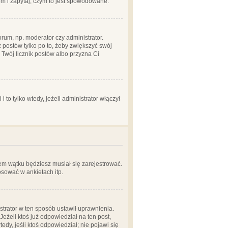
em i zapytaj, czym to jest spowodowane.
rum, np. moderator czy administrator.
 postów tylko po to, żeby zwiększyć swój
y Twój licznik postów albo przyzna Ci
o tylko wtedy, jeżeli administrator włączył
em wątku będziesz musiał się zarejestrować.
sować w ankietach itp.
istrator w ten sposób ustawił uprawnienia.
eżeli ktoś już odpowiedział na ten post,
tedy, jeśli ktoś odpowiedział; nie pojawi się