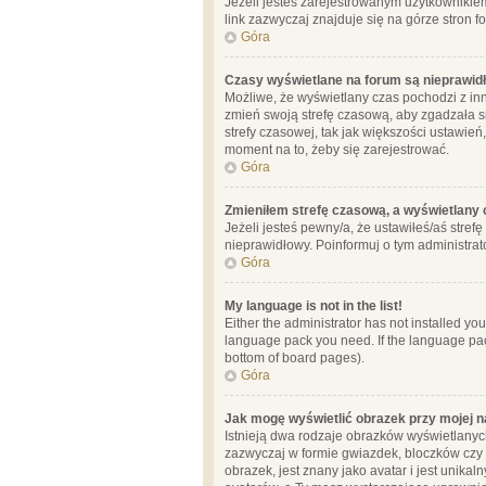
Jeżeli jesteś zarejestrowanym użytkownikie
link zazwyczaj znajduje się na górze stron f
Góra
Czasy wyświetlane na forum są nieprawid
Możliwe, że wyświetlany czas pochodzi z inne
zmień swoją strefę czasową, aby zgadzała 
strefy czasowej, tak jak większości ustawień
moment na to, żeby się zarejestrować.
Góra
Zmieniłem strefę czasową, a wyświetlany c
Jeżeli jesteś pewny/a, że ustawiłeś/aś stref
nieprawidłowy. Poinformuj o tym administrat
Góra
My language is not in the list!
Either the administrator has not installed yo
language pack you need. If the language pack
bottom of board pages).
Góra
Jak mogę wyświetlić obrazek przy mojej 
Istnieją dwa rodzaje obrazków wyświetlanyc
zazwyczaj w formie gwiazdek, bloczków czy k
obrazek, jest znany jako avatar i jest unik