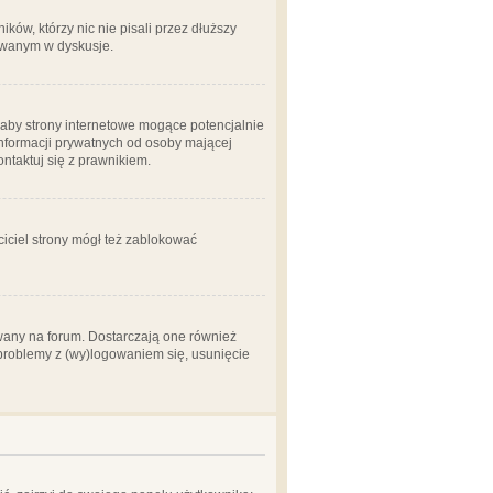
ów, którzy nic nie pisali przez dłuższy
żowanym w dyskusje.
aby strony internetowe mogące potencjalnie
informacji prywatnych od osoby mającej
ontaktuj się z prawnikiem.
ciciel strony mógł też zablokować
wany na forum. Dostarczają one również
z problemy z (wy)logowaniem się, usunięcie