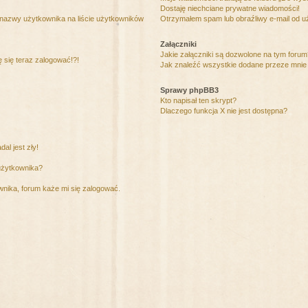
Dostaję niechciane prywatne wiadomości!
 nazwy użytkownika na liście użytkowników
Otrzymałem spam lub obraźliwy e-mail od u
Załączniki
Jakie załączniki są dozwolone na tym foru
ę się teraz zalogować!?!
Jak znaleźć wszystkie dodane przeze mnie 
Sprawy phpBB3
Kto napisał ten skrypt?
Dlaczego funkcja X nie jest dostępna?
al jest zły!
użytkownika?
nika, forum każe mi się zalogować.