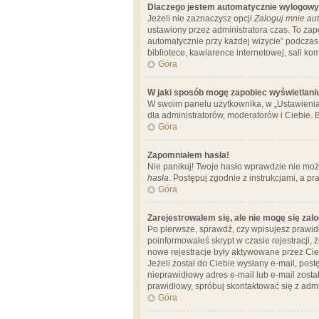
Dlaczego jestem automatycznie wylogow
Jeżeli nie zaznaczysz opcji
Zaloguj mnie aut
ustawiony przez administratora czas. To za
automatycznie przy każdej wizycie” podczas 
bibliotece, kawiarence internetowej, sali komp
Góra
W jaki sposób mogę zapobiec wyświetlani
W swoim panelu użytkownika, w „Ustawienia
dla administratorów, moderatorów i Ciebie. B
Góra
Zapomniałem hasła!
Nie panikuj! Twoje hasło wprawdzie nie moż
hasła
. Postępuj zgodnie z instrukcjami, a 
Góra
Zarejestrowałem się, ale nie mogę się zal
Po pierwsze, sprawdź, czy wpisujesz prawidł
poinformowałeś skrypt w czasie rejestracji, 
nowe rejestracje były aktywowane przez Cieb
Jeżeli został do Ciebie wysłany e-mail, pos
nieprawidłowy adres e-mail lub e-mail został
prawidłowy, spróbuj skontaktować się z admi
Góra