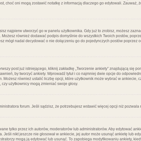
post, choć oni mogą zostawić notatkę z informacją dlaczego go edytowali. Zauważ,
isz najpierw utworzyć go w panelu użytkownika. Gdy już to zrobisz, możesz zazn
go. Możesz również dodawać podpis domyślnie do wszystkich Twoich postów, popr
ziesz mógł nadal decydować o nie dołączeniu go do pojedynczych postów poprzez
wszy post już istniejącego, kliknij zakładkę „Tworzenie ankiety” znajdującą się pon
rawnień, by tworzyć ankiety. Wprowadź tytuł i co najmniej dwie opcje do odpowiedn
ym. Możesz również ustalić liczbę opcji, które użytkownik może wybrać w ankiecie, 
, czy użytkownicy mogą zmieniać swoje głosy.
ministratora forum. Jeśli sądzisz, że potrzebujesz wstawić więcej opcji niż pozwala n
ane tylko przez ich autorów, moderatorów lub administratorów. Aby edytować ankie
. Jeśli nikt jeszcze nie głosował w ankiecie, jej autor może usunąć ankietę lub edy
stratorzy mogą ją edytować lub usunąć. To zapobiega modyfikowaniu ankiety, kiedy 