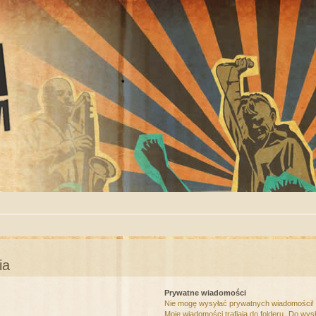
ia
Prywatne wiadomości
Nie mogę wysyłać prywatnych wiadomości!
Moje wiadomości trafiają do folderu „Do wys