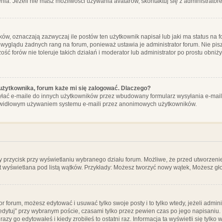
ia. Jeżeli nie masz możliwości używania avatarów, skontaktuj się z administrator
, oznaczają zazwyczaj ile postów ten użytkownik napisał lub jaki ma status na fo
 wyglądu żadnych rang na forum, ponieważ ustawia je administrator forum. Nie pisz
zość forów nie toleruje takich działań i moderator lub administrator po prostu obniż
użytkownika, forum każe mi się zalogować. Dlaczego?
ać e-maile do innych użytkowników przez wbudowany formularz wysyłania e-maili i t
rawidłowym używaniem systemu e-maili przez anonimowych użytkowników.
y przycisk przy wyświetlaniu wybranego działu forum. Możliwe, że przed utworzeni
t wyświetlana pod listą wątków. Przykłady: Możesz tworzyć nowy wątek, Możesz gło
or forum, możesz edytować i usuwać tylko swoje posty i to tylko wtedy, jeżeli admin
edytuj” przy wybranym poście, czasami tylko przez pewien czas po jego napisaniu. J
zy go edytowałeś i kiedy zrobiłeś to ostatni raz. Informacja ta wyświetli się tylko w