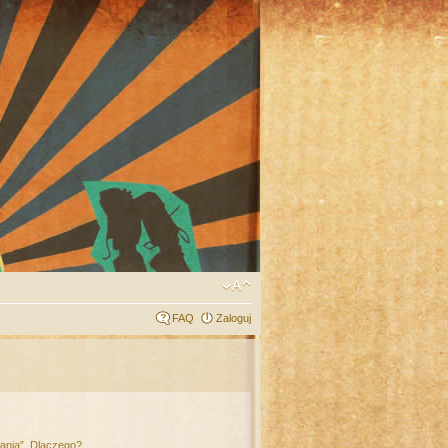
FAQ
Zaloguj
łania”. Dlaczego?