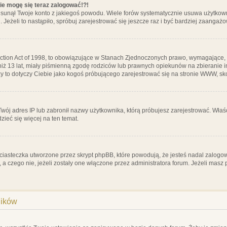
nie mogę się teraz zalogować!?!
sunął Twoje konto z jakiegoś powodu. Wiele forów systematycznie usuwa użytkownik
 Jeżeli to nastąpiło, spróbuj zarejestrować się jeszcze raz i być bardziej zaanga
ction Act of 1998, to obowiązujące w Stanach Zjednoczonych prawo, wymagające, 
 niż 13 lat, miały piśmienną zgodę rodziców lub prawnych opiekunów na zbieranie 
 czy to dotyczy Ciebie jako kogoś próbującego zarejestrować się na stronie WWW, sk
 Twój adres IP lub zabronił nazwy użytkownika, którą próbujesz zarejestrować. Właś
dzieć się więcej na ten temat.
ciasteczka utworzone przez skrypt phpBB, które powodują, że jesteś nadal zalogo
ś, a czego nie, jeżeli zostały one włączone przez administratora forum. Jeżeli mas
ników