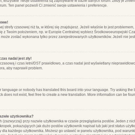
m, wszystkie Twoje ustawienia są zapisywane w bazie danych forum. Żeby je zmieni
orum. Ten panel pozwoli Ci zmienić swoje ustawienia i preferencje.
łowe!
j strefy czasowej niż ta, w której się znajdujesz. Jeżeli właśnie to jest probleme
się z Twoim położeniem, np. w Europie Centralnej wybierz Środkowoeuropejski C
, może zostać wykonana tylko przez zarejestrowanych użytkowników. Jeżeli nie jeste
zas nadal jest zły!
ę czasową i czas letni/DST prawidłowo, a czas nadal jest wyświetlany nieprawidłowo
ora, aby naprawił problem.
ur language or nobody has translated this board into your language. Try asking the bo
 does not exist, feel free to create a new translation. More information can be foun
nazwie użytkownika?
h (zazwyczaj) przy nazwie użytkownika w czasie przeglądania postów. Jeden z nic
ropek, pokazujących jak dużo postów użytkownik napisał lub jaki jest status użyt
alny dla każdego użytkownika. Możesz go ustawić w panelu użytkownika, pod warunki