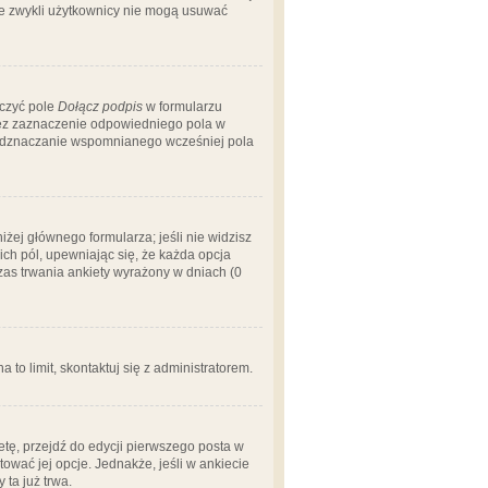
 że zwykli użytkownicy nie mogą usuwać
aczyć pole
Dołącz podpis
w formularzu
zez zaznaczenie odpowiedniego pola w
 odznaczanie wspomnianego wcześniej pola
iżej głównego formularza; jeśli nie widzisz
ich pól, upewniając się, że każda opcja
czas trwania ankiety wyrażony w dniach (0
a to limit, skontaktuj się z administratorem.
tę, przejdź do edycji pierwszego posta w
tować jej opcje. Jednakże, jeśli w ankiecie
ta już trwa.