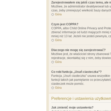
Zarejestrowałem się jakiś czas temu, ale 
Możliwe, że administrator deaktywował lub u
czas, żeby zmniejszyć wielkość bazy danych.
Góra
Czym jest COPPA?
COPPA, albo Child Online Privacy and Prote
zbierać informacje od ludzi mających mniej
mniej niż 13 lat. Jeżeli nie jesteś pewny/a,
Góra
Dlaczego nie mogę się zarejestrować?
Możliwe jest, że właściciel strony zbanował
rejestracje, skontaktuj się z nim, żeby dowie
Góra
Co robi funkcja „Usuń ciasteczka”?
Funkcja „Usuń ciasteczka” usuwa wszystkie 
funkcji takich jak pamiętanie co przeczytałe
ciasteczek może pomóc.
Góra
Preferencje i ustawienia użytkow
Jak zmienić moje ustawienia?