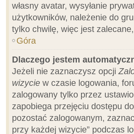
własny avatar, wysyłanie prywa
użytkowników, należenie do gru
tylko chwilę, więc jest zalecane
Góra
Dlaczego jestem automatyc
Jeżeli nie zaznaczysz opcji
Zal
wizycie
w czasie logowania, for
zalogowany tylko przez ustawio
zapobiega przejęciu dostępu d
pozostać zalogowanym, zaznacz
przy każdej wizycie” podczas l