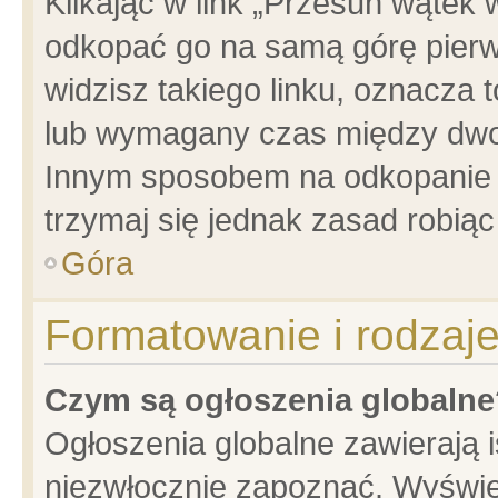
Klikając w link „Przesuń wątek
odkopać go na samą górę pierwsz
widzisz takiego linku, oznacza 
lub wymagany czas między dwoma
Innym sposobem na odkopanie w
trzymaj się jednak zasad robiąc 
Góra
Formatowanie i rodzaj
Czym są ogłoszenia globalne
Ogłoszenia globalne zawierają is
niezwłocznie zapoznać. Wyświet