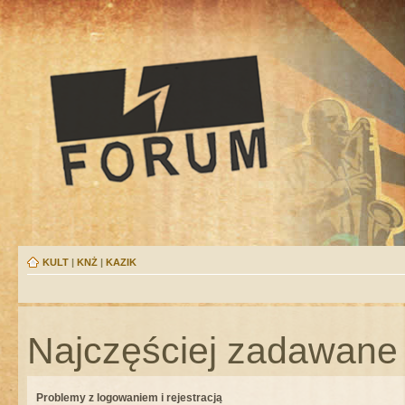
KULT
|
KNŻ
|
KAZIK
Najczęściej zadawane 
Problemy z logowaniem i rejestracją