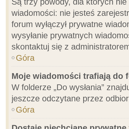
Są trzy powody, dla których n
wiadomości: nie jesteś zarejest
forum wyłączył prywatne wiadom
wysyłanie prywatnych wiadomości
skontaktuj się z administratore
Góra
Moje wiadomości trafiają do 
W folderze „Do wysłania” znajdu
jeszcze odczytane przez odbior
Góra
Dostaję niechciane prywatne