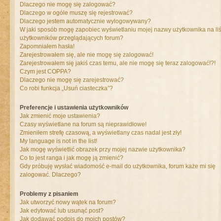
Dlaczego nie mogę się zalogować?
Dlaczego w ogóle muszę się rejestrować?
Dlaczego jestem automatycznie wylogowywany?
W jaki sposób mogę zapobiec wyświetlaniu mojej nazwy użytkownika na liś
użytkowników przeglądających forum?
Zapomniałem hasła!
Zarejestrowałem się, ale nie mogę się zalogować!
Zarejestrowałem się jakiś czas temu, ale nie mogę się teraz zalogować!?!
Czym jest COPPA?
Dlaczego nie mogę się zarejestrować?
Co robi funkcja „Usuń ciasteczka”?
Preferencje i ustawienia użytkowników
Jak zmienić moje ustawienia?
Czasy wyświetlane na forum są nieprawidłowe!
Zmieniłem strefę czasową, a wyświetlany czas nadal jest zły!
My language is not in the list!
Jak mogę wyświetlić obrazek przy mojej nazwie użytkownika?
Co to jest ranga i jak mogę ją zmienić?
Gdy próbuję wysłać wiadomość e-mail do użytkownika, forum każe mi się
zalogować. Dlaczego?
Problemy z pisaniem
Jak utworzyć nowy wątek na forum?
Jak edytować lub usunąć post?
Jak dodawać podpis do moich postów?