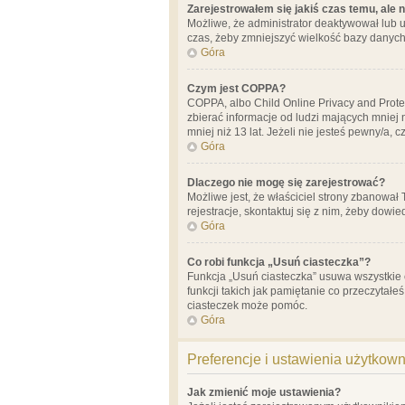
Zarejestrowałem się jakiś czas temu, ale 
Możliwe, że administrator deaktywował lub u
czas, żeby zmniejszyć wielkość bazy danych.
Góra
Czym jest COPPA?
COPPA, albo Child Online Privacy and Prote
zbierać informacje od ludzi mających mniej
mniej niż 13 lat. Jeżeli nie jesteś pewny/a,
Góra
Dlaczego nie mogę się zarejestrować?
Możliwe jest, że właściciel strony zbanował
rejestracje, skontaktuj się z nim, żeby dowie
Góra
Co robi funkcja „Usuń ciasteczka”?
Funkcja „Usuń ciasteczka” usuwa wszystkie 
funkcji takich jak pamiętanie co przeczytałe
ciasteczek może pomóc.
Góra
Preferencje i ustawienia użytkow
Jak zmienić moje ustawienia?