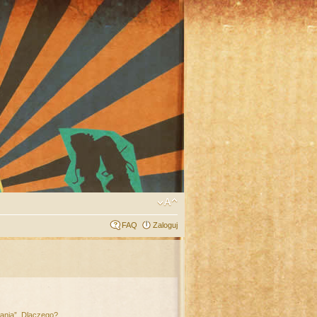
FAQ
Zaloguj
łania”. Dlaczego?