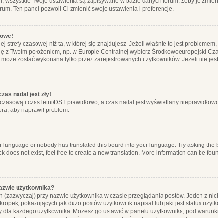
m, wszystkie Twoje ustawienia są zapisywane w bazie danych forum. Żeby je zmieni
orum. Ten panel pozwoli Ci zmienić swoje ustawienia i preferencje.
łowe!
j strefy czasowej niż ta, w której się znajdujesz. Jeżeli właśnie to jest probleme
się z Twoim położeniem, np. w Europie Centralnej wybierz Środkowoeuropejski C
, może zostać wykonana tylko przez zarejestrowanych użytkowników. Jeżeli nie jeste
zas nadal jest zły!
ę czasową i czas letni/DST prawidłowo, a czas nadal jest wyświetlany nieprawidłowo
ora, aby naprawił problem.
ur language or nobody has translated this board into your language. Try asking the bo
 does not exist, feel free to create a new translation. More information can be foun
nazwie użytkownika?
h (zazwyczaj) przy nazwie użytkownika w czasie przeglądania postów. Jeden z nic
ropek, pokazujących jak dużo postów użytkownik napisał lub jaki jest status użyt
alny dla każdego użytkownika. Możesz go ustawić w panelu użytkownika, pod warunki