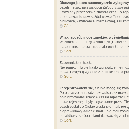
Dlaczego jestem automatycznie wylogow
Jeżeli nie zaznaczysz opcji
Zaloguj mnie aut
ustawiony przez administratora czas. To za
automatycznie przy każdej wizycie” podczas 
bibliotece, kawiarence internetowej, sali komp
Góra
W jaki sposób mogę zapobiec wyświetlani
W swoim panelu użytkownika, w „Ustawienia
dla administratorów, moderatorów i Ciebie. B
Góra
Zapomniałem hasła!
Nie panikuj! Twoje hasło wprawdzie nie moż
hasła
. Postępuj zgodnie z instrukcjami, a 
Góra
Zarejestrowałem się, ale nie mogę się zal
Po pierwsze, sprawdź, czy wpisujesz prawidł
poinformowałeś skrypt w czasie rejestracji, 
nowe rejestracje były aktywowane przez Cieb
Jeżeli został do Ciebie wysłany e-mail, pos
nieprawidłowy adres e-mail lub e-mail został
prawidłowy, spróbuj skontaktować się z admi
Góra