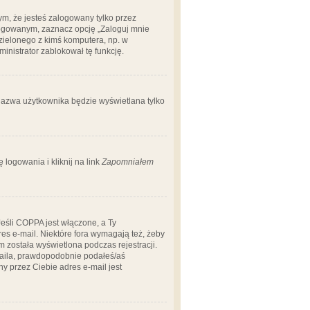
m, że jesteś zalogowany tylko przez
logowanym, zaznacz opcję „Zaloguj mnie
dzielonego z kimś komputera, np. w
dministrator zablokował tę funkcję.
 nazwa użytkownika będzie wyświetlana tylko
logowania i kliknij na link
Zapomniałem
Jeśli COPPA jest włączone, a Ty
res e-mail. Niektóre fora wymagają też, żeby
 została wyświetlona podczas rejestracji.
-maila, prawdopodobnie podałeś/aś
ny przez Ciebie adres e-mail jest