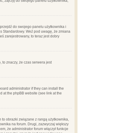
ć, zajrzyj do swojego panelu użytkownika;
m, przejdź do swojego panelu użytkownika i
zas Standardowy. Weź pod uwagę, że zmiana
ś zarejestrowany, to teraz jest dobry
, to znaczy, że czas serwera jest
ard administrator if they can install the
d at the phpBB website (see link at the
h to obrazki związane z rangą użytkownika,
kownika na forum. Drugi, zazwyczaj większy
em, że administrator forum włączył funkcje