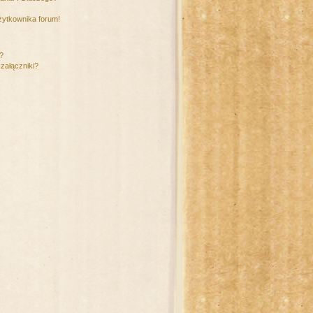
żytkownika forum!
m?
załączniki?