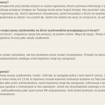
ywany?
omatycznie przy każdej wizycie
w czasie logowania, forum zachowa informację o ty
pobiega przejęciu dostępu do Twojego konta przez kogoś innego. Aby pozostać za
logowania się. Jest to stanowczo niezalecane, jeżeli korzystasz z forum ze współ
uterowej w szkole / na uczelni itp. Jeżeli nie widzisz tej opcji, to oznacza to, że a
u mojej nazwy użytkownika na liście użytkowników przeglądających forum?
ch forum”, znajdziesz opcję
Nie pokazuj, że jestem online
. Włącz tę opcję i Twoja
ędziesz liczony jako ukryty użytkownik.
e zostać odzyskane, ale bez problemu może zostać zresetowane. Przejdź na stronę 
prawdopodobnie niedługo znów będziesz mógł się zalogować.
ogować!
ową nazwę użytkownika i hasło. Jeśli tak, to nastąpiła jedna z tych dwóch rzeczy: 
że masz mniej niż 13 lat, to będziesz musiał wykonać instrukcje wysłane na Twój ad
ie albo przez administratora, zanim będziesz mógł się zalogować; informacja o tym
tępuj zgodnie z instrukcjami w nim zawartymi. Jeżeli nie otrzymałeś/aś żadnego e
 zaklasyfikowany jako spam przez filtr antyspamowy. Jeśli jesteś pewny/a, że poda
nistratorem.