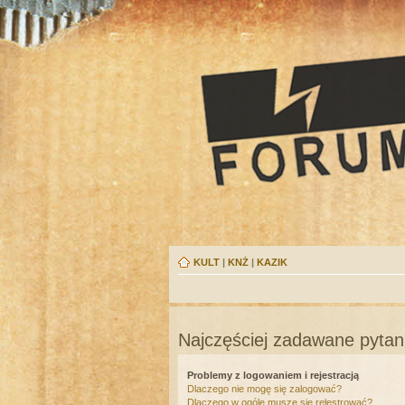
KULT
|
KNŻ
|
KAZIK
Najczęściej zadawane pytan
Problemy z logowaniem i rejestracją
Dlaczego nie mogę się zalogować?
Dlaczego w ogóle muszę się rejestrować?