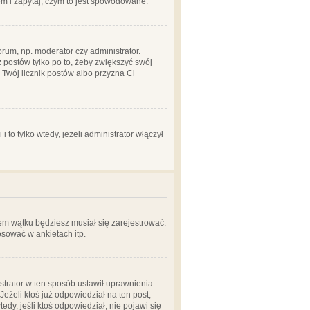
em i zapytaj, czym to jest spowodowane.
rum, np. moderator czy administrator.
 postów tylko po to, żeby zwiększyć swój
y Twój licznik postów albo przyzna Ci
o tylko wtedy, jeżeli administrator włączył
em wątku będziesz musiał się zarejestrować.
sować w ankietach itp.
istrator w ten sposób ustawił uprawnienia.
eżeli ktoś już odpowiedział na ten post,
tedy, jeśli ktoś odpowiedział; nie pojawi się