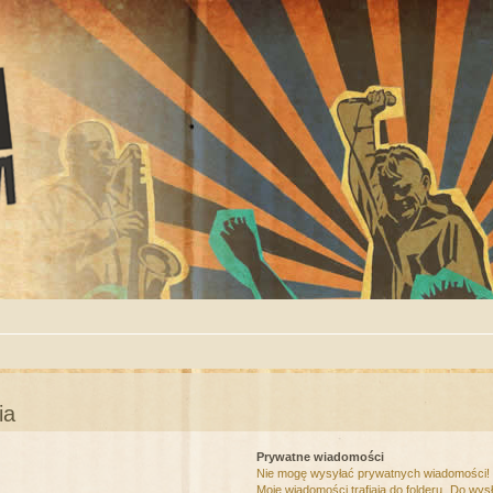
ia
Prywatne wiadomości
Nie mogę wysyłać prywatnych wiadomości!
Moje wiadomości trafiają do folderu „Do wys