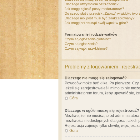
Dlaczego otrzymałem ostrzeżenie?
Jak mogę zgłosić posty moderatorowi?
Do czego służy przycisk „Zapisz” w widoku twor
Dlaczego mój post musi być zaakceptowany?
Jak mogę przesunąć swój wątek w górę?
Formatowanie i rodzaje wątków
Czym są ogłoszenia globalne?
Czym są ogłoszenia?
Czym są wątki przyklejone?
Problemy z logowaniem i rejestra
Dlaczego nie mogę się zalogować?
Powodów może być kilka. Po pierwsze: Czy w 
jeżeli się zarejestrowałeś i mimo to nie moż
administratorem forum, żeby upewnić się, ż
Góra
Dlaczego w ogóle muszę się rejestrować?
Możliwe, że nie musisz, to od administrator
możliwości niedostępnych dla gości, takich 
Rejestracja zajmuje tylko chwilę, więc jest 
Góra