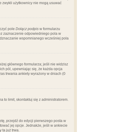
 że zwykli użytkownicy nie mogą usuwać
aczyć pole
Dołącz podpis
w formularzu
zez zaznaczenie odpowiedniego pola w
 odznaczanie wspomnianego wcześniej pola
iżej głównego formularza; jeśli nie widzisz
ich pól, upewniając się, że każda opcja
czas trwania ankiety wyrażony w dniach (0
a to limit, skontaktuj się z administratorem.
tę, przejdź do edycji pierwszego posta w
tować jej opcje. Jednakże, jeśli w ankiecie
ta już trwa.