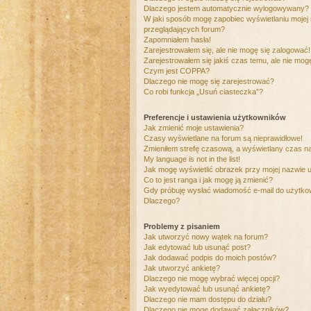
Dlaczego jestem automatycznie wylogowywany?
W jaki sposób mogę zapobiec wyświetlaniu mojej
przeglądających forum?
Zapomniałem hasła!
Zarejestrowałem się, ale nie mogę się zalogować!
Zarejestrowałem się jakiś czas temu, ale nie mog
Czym jest COPPA?
Dlaczego nie mogę się zarejestrować?
Co robi funkcja „Usuń ciasteczka”?
Preferencje i ustawienia użytkowników
Jak zmienić moje ustawienia?
Czasy wyświetlane na forum są nieprawidłowe!
Zmieniłem strefę czasową, a wyświetlany czas nad
My language is not in the list!
Jak mogę wyświetlić obrazek przy mojej nazwie 
Co to jest ranga i jak mogę ją zmienić?
Gdy próbuję wysłać wiadomość e-mail do użytkow
Dlaczego?
Problemy z pisaniem
Jak utworzyć nowy wątek na forum?
Jak edytować lub usunąć post?
Jak dodawać podpis do moich postów?
Jak utworzyć ankietę?
Dlaczego nie mogę wybrać więcej opcji?
Jak wyedytować lub usunąć ankietę?
Dlaczego nie mam dostępu do działu?
Dlaczego nie mogę dodawać załączników?