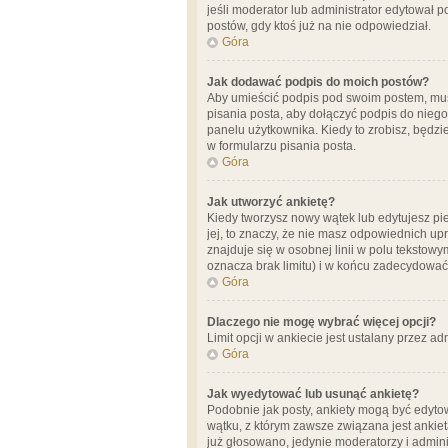
jeśli moderator lub administrator edytował 
postów, gdy ktoś już na nie odpowiedział.
Góra
Jak dodawać podpis do moich postów?
Aby umieścić podpis pod swoim postem, mus
pisania posta, aby dołączyć podpis do nie
panelu użytkownika. Kiedy to zrobisz, będ
w formularzu pisania posta.
Góra
Jak utworzyć ankietę?
Kiedy tworzysz nowy wątek lub edytujesz pier
jej, to znaczy, że nie masz odpowiednich up
znajduje się w osobnej linii w polu tekstow
oznacza brak limitu) i w końcu zadecydować
Góra
Dlaczego nie mogę wybrać więcej opcji?
Limit opcji w ankiecie jest ustalany przez ad
Góra
Jak wyedytować lub usunąć ankietę?
Podobnie jak posty, ankiety mogą być edytow
wątku, z którym zawsze związana jest ankieta
już głosowano, jedynie moderatorzy i admini