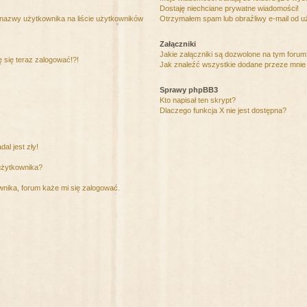
Dostaję niechciane prywatne wiadomości!
 nazwy użytkownika na liście użytkowników
Otrzymałem spam lub obraźliwy e-mail od u
Załączniki
Jakie załączniki są dozwolone na tym foru
ę się teraz zalogować!?!
Jak znaleźć wszystkie dodane przeze mnie 
Sprawy phpBB3
Kto napisał ten skrypt?
Dlaczego funkcja X nie jest dostępna?
al jest zły!
użytkownika?
nika, forum każe mi się zalogować.