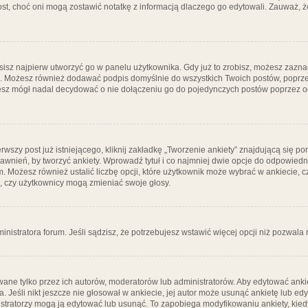
post, choć oni mogą zostawić notatkę z informacją dlaczego go edytowali. Zauważ,
isz najpierw utworzyć go w panelu użytkownika. Gdy już to zrobisz, możesz zazn
go. Możesz również dodawać podpis domyślnie do wszystkich Twoich postów, popr
ziesz mógł nadal decydować o nie dołączeniu go do pojedynczych postów poprzez
wszy post już istniejącego, kliknij zakładkę „Tworzenie ankiety” znajdującą się pon
rawnień, by tworzyć ankiety. Wprowadź tytuł i co najmniej dwie opcje do odpowiedn
ym. Możesz również ustalić liczbę opcji, które użytkownik może wybrać w ankiecie, 
, czy użytkownicy mogą zmieniać swoje głosy.
ministratora forum. Jeśli sądzisz, że potrzebujesz wstawić więcej opcji niż pozwala n
ane tylko przez ich autorów, moderatorów lub administratorów. Aby edytować ankie
. Jeśli nikt jeszcze nie głosował w ankiecie, jej autor może usunąć ankietę lub edy
stratorzy mogą ją edytować lub usunąć. To zapobiega modyfikowaniu ankiety, kiedy 