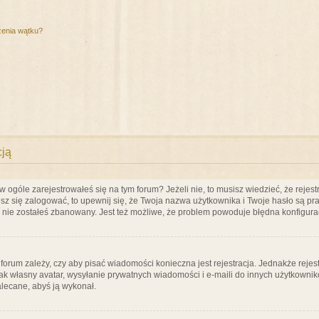
zenia wątku?
cją
ogóle zarejestrowałeś się na tym forum? Jeżeli nie, to musisz wiedzieć, że rejestr
esz się zalogować, to upewnij się, że Twoja nazwa użytkownika i Twoje hasło są praw
e nie zostałeś zbanowany. Jest też możliwe, że problem powoduje błędna konfigura
a forum zależy, czy aby pisać wiadomości konieczna jest rejestracja. Jednakże reje
jak własny avatar, wysyłanie prywatnych wiadomości i e-maili do innych użytkownik
zalecane, abyś ją wykonał.