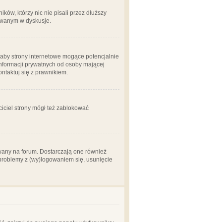
ów, którzy nic nie pisali przez dłuższy
żowanym w dyskusje.
aby strony internetowe mogące potencjalnie
informacji prywatnych od osoby mającej
ontaktuj się z prawnikiem.
ciciel strony mógł też zablokować
wany na forum. Dostarczają one również
z problemy z (wy)logowaniem się, usunięcie