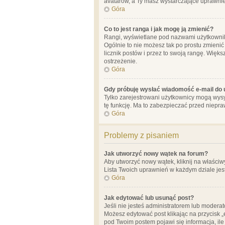
avatarów, a Ty masz wystarczające uprawnien
Góra
Co to jest ranga i jak mogę ją zmienić?
Rangi, wyświetlane pod nazwami użytkowników
Ogólnie to nie możesz tak po prostu zmienić
licznik postów i przez to swoją rangę. Więks
ostrzeżenie.
Góra
Gdy próbuję wysłać wiadomość e-mail do 
Tylko zarejestrowani użytkownicy mogą wysył
tę funkcję. Ma to zabezpieczać przed niep
Góra
Problemy z pisaniem
Jak utworzyć nowy wątek na forum?
Aby utworzyć nowy wątek, kliknij na właściw
Lista Twoich uprawnień w każdym dziale jes
Góra
Jak edytować lub usunąć post?
Jeśli nie jesteś administratorem lub moderat
Możesz edytować post klikając na przycisk „
pod Twoim postem pojawi się informacja, ile ra