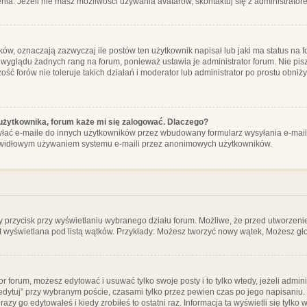
ia. Jeżeli nie masz możliwości używania avatarów, skontaktuj się z administrator
, oznaczają zazwyczaj ile postów ten użytkownik napisał lub jaki ma status na fo
 wyglądu żadnych rang na forum, ponieważ ustawia je administrator forum. Nie pisz
zość forów nie toleruje takich działań i moderator lub administrator po prostu obniż
użytkownika, forum każe mi się zalogować. Dlaczego?
ać e-maile do innych użytkowników przez wbudowany formularz wysyłania e-maili i t
rawidłowym używaniem systemu e-maili przez anonimowych użytkowników.
y przycisk przy wyświetlaniu wybranego działu forum. Możliwe, że przed utworzeni
t wyświetlana pod listą wątków. Przykłady: Możesz tworzyć nowy wątek, Możesz gło
or forum, możesz edytować i usuwać tylko swoje posty i to tylko wtedy, jeżeli admin
edytuj” przy wybranym poście, czasami tylko przez pewien czas po jego napisaniu. J
zy go edytowałeś i kiedy zrobiłeś to ostatni raz. Informacja ta wyświetli się tylko w