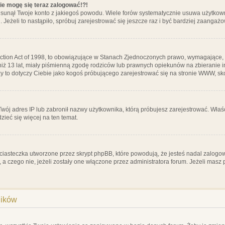
nie mogę się teraz zalogować!?!
sunął Twoje konto z jakiegoś powodu. Wiele forów systematycznie usuwa użytkownik
 Jeżeli to nastąpiło, spróbuj zarejestrować się jeszcze raz i być bardziej zaanga
ction Act of 1998, to obowiązujące w Stanach Zjednoczonych prawo, wymagające, 
 niż 13 lat, miały piśmienną zgodę rodziców lub prawnych opiekunów na zbieranie 
 czy to dotyczy Ciebie jako kogoś próbującego zarejestrować się na stronie WWW, sk
 Twój adres IP lub zabronił nazwy użytkownika, którą próbujesz zarejestrować. Właś
dzieć się więcej na ten temat.
ciasteczka utworzone przez skrypt phpBB, które powodują, że jesteś nadal zalogo
ś, a czego nie, jeżeli zostały one włączone przez administratora forum. Jeżeli mas
ników