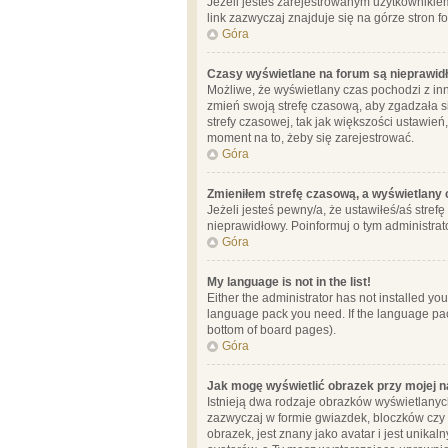
Jeżeli jesteś zarejestrowanym użytkownikie
link zazwyczaj znajduje się na górze stron f
Góra
Czasy wyświetlane na forum są nieprawid
Możliwe, że wyświetlany czas pochodzi z inne
zmień swoją strefę czasową, aby zgadzała 
strefy czasowej, tak jak większości ustawień
moment na to, żeby się zarejestrować.
Góra
Zmieniłem strefę czasową, a wyświetlany c
Jeżeli jesteś pewny/a, że ustawiłeś/aś stref
nieprawidłowy. Poinformuj o tym administrat
Góra
My language is not in the list!
Either the administrator has not installed yo
language pack you need. If the language pack
bottom of board pages).
Góra
Jak mogę wyświetlić obrazek przy mojej 
Istnieją dwa rodzaje obrazków wyświetlanyc
zazwyczaj w formie gwiazdek, bloczków czy k
obrazek, jest znany jako avatar i jest unik