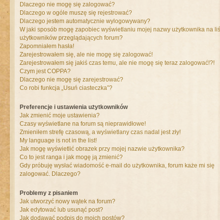
Dlaczego nie mogę się zalogować?
Dlaczego w ogóle muszę się rejestrować?
Dlaczego jestem automatycznie wylogowywany?
W jaki sposób mogę zapobiec wyświetlaniu mojej nazwy użytkownika na liś
użytkowników przeglądających forum?
Zapomniałem hasła!
Zarejestrowałem się, ale nie mogę się zalogować!
Zarejestrowałem się jakiś czas temu, ale nie mogę się teraz zalogować!?!
Czym jest COPPA?
Dlaczego nie mogę się zarejestrować?
Co robi funkcja „Usuń ciasteczka”?
Preferencje i ustawienia użytkowników
Jak zmienić moje ustawienia?
Czasy wyświetlane na forum są nieprawidłowe!
Zmieniłem strefę czasową, a wyświetlany czas nadal jest zły!
My language is not in the list!
Jak mogę wyświetlić obrazek przy mojej nazwie użytkownika?
Co to jest ranga i jak mogę ją zmienić?
Gdy próbuję wysłać wiadomość e-mail do użytkownika, forum każe mi się
zalogować. Dlaczego?
Problemy z pisaniem
Jak utworzyć nowy wątek na forum?
Jak edytować lub usunąć post?
Jak dodawać podpis do moich postów?