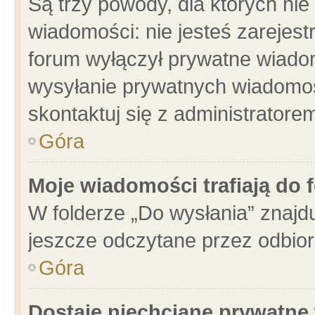
Są trzy powody, dla których n
wiadomości: nie jesteś zarejest
forum wyłączył prywatne wiadom
wysyłanie prywatnych wiadomości
skontaktuj się z administratore
Góra
Moje wiadomości trafiają do 
W folderze „Do wysłania” znajdu
jeszcze odczytane przez odbior
Góra
Dostaję niechciane prywatne