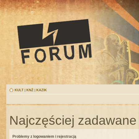
KULT
|
KNŻ
|
KAZIK
Najczęściej zadawane 
Problemy z logowaniem i rejestracją