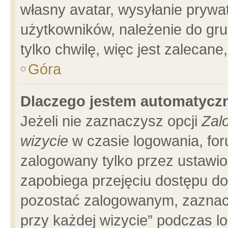
własny avatar, wysyłanie prywa
użytkowników, należenie do gru
tylko chwilę, więc jest zalecane
Góra
Dlaczego jestem automatyc
Jeżeli nie zaznaczysz opcji
Zal
wizycie
w czasie logowania, for
zalogowany tylko przez ustawio
zapobiega przejęciu dostępu d
pozostać zalogowanym, zaznacz
przy każdej wizycie” podczas l