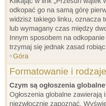
Klikając w link „Przesuń wątek
odkopać go na samą górę pierwsz
widzisz takiego linku, oznacza 
lub wymagany czas między dwoma
Innym sposobem na odkopanie w
trzymaj się jednak zasad robiąc 
Góra
Formatowanie i rodzaj
Czym są ogłoszenia globalne
Ogłoszenia globalne zawierają is
niezwłocznie zapoznać. Wyświet