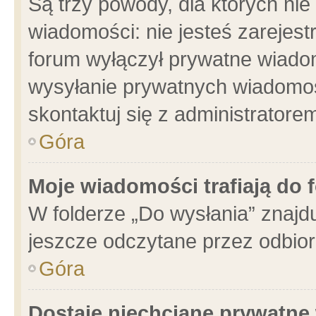
Są trzy powody, dla których n
wiadomości: nie jesteś zarejest
forum wyłączył prywatne wiadom
wysyłanie prywatnych wiadomości
skontaktuj się z administratore
Góra
Moje wiadomości trafiają do 
W folderze „Do wysłania” znajdu
jeszcze odczytane przez odbior
Góra
Dostaję niechciane prywatne