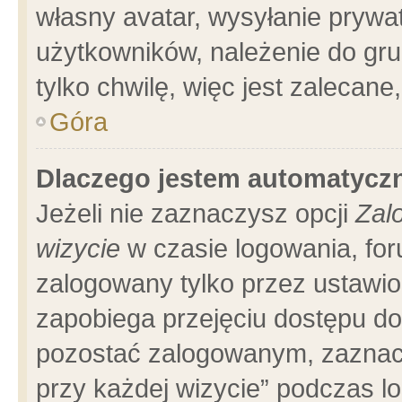
własny avatar, wysyłanie prywa
użytkowników, należenie do gru
tylko chwilę, więc jest zalecane
Góra
Dlaczego jestem automatyc
Jeżeli nie zaznaczysz opcji
Zal
wizycie
w czasie logowania, for
zalogowany tylko przez ustawio
zapobiega przejęciu dostępu d
pozostać zalogowanym, zaznacz
przy każdej wizycie” podczas l