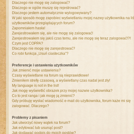
Dlaczego nie mogę się zalogować?
Dlaczego w ogóle muszę się rejestrować?
Dlaczego jestem automatycznie wylogowywany?
W jaki sposób mogę zapobiec wyświetlaniu mojej nazwy użytkownika na liś
użytkowników przeglądających forum?
Zapomniałem hasła!
Zarejestrowałem się, ale nie mogę się zalogować!
Zarejestrowałem się jakiś czas temu, ale nie mogę się teraz zalogować!?!
Czym jest COPPA?
Dlaczego nie mogę się zarejestrować?
Co robi funkcja „Usuń ciasteczka”?
Preferencje i ustawienia użytkowników
Jak zmienić moje ustawienia?
Czasy wyświetlane na forum są nieprawidłowe!
Zmieniłem strefę czasową, a wyświetlany czas nadal jest zły!
My language is not in the list!
Jak mogę wyświetlić obrazek przy mojej nazwie użytkownika?
Co to jest ranga i jak mogę ją zmienić?
Gdy próbuję wysłać wiadomość e-mail do użytkownika, forum każe mi się
zalogować. Dlaczego?
Problemy z pisaniem
Jak utworzyć nowy wątek na forum?
Jak edytować lub usunąć post?
Jak dodawać podpis do moich postów?