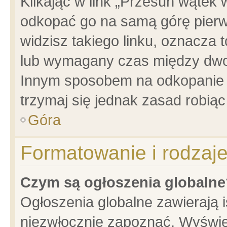
Klikając w link „Przesuń wątek
odkopać go na samą górę pierwsz
widzisz takiego linku, oznacza 
lub wymagany czas między dwoma
Innym sposobem na odkopanie w
trzymaj się jednak zasad robiąc 
Góra
Formatowanie i rodzaj
Czym są ogłoszenia globalne
Ogłoszenia globalne zawierają is
niezwłocznie zapoznać. Wyświet