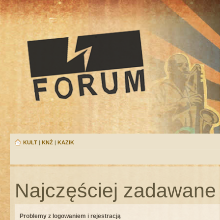
KULT
|
KNŻ
|
KAZIK
Najczęściej zadawane 
Problemy z logowaniem i rejestracją