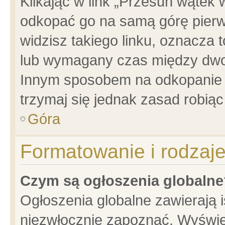
Klikając w link „Przesuń wątek
odkopać go na samą górę pierwsz
widzisz takiego linku, oznacza 
lub wymagany czas między dwoma
Innym sposobem na odkopanie w
trzymaj się jednak zasad robiąc 
Góra
Formatowanie i rodzaj
Czym są ogłoszenia globalne
Ogłoszenia globalne zawierają is
niezwłocznie zapoznać. Wyświet