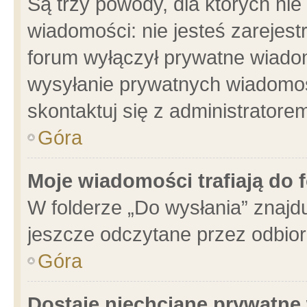
Są trzy powody, dla których n
wiadomości: nie jesteś zarejest
forum wyłączył prywatne wiadom
wysyłanie prywatnych wiadomości
skontaktuj się z administratore
Góra
Moje wiadomości trafiają do 
W folderze „Do wysłania” znajdu
jeszcze odczytane przez odbior
Góra
Dostaję niechciane prywatne