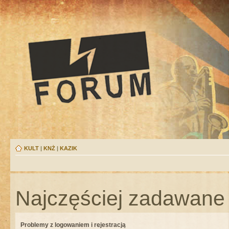
KULT
|
KNŻ
|
KAZIK
Najczęściej zadawane 
Problemy z logowaniem i rejestracją