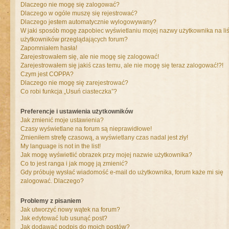
Dlaczego nie mogę się zalogować?
Dlaczego w ogóle muszę się rejestrować?
Dlaczego jestem automatycznie wylogowywany?
W jaki sposób mogę zapobiec wyświetlaniu mojej nazwy użytkownika na liś
użytkowników przeglądających forum?
Zapomniałem hasła!
Zarejestrowałem się, ale nie mogę się zalogować!
Zarejestrowałem się jakiś czas temu, ale nie mogę się teraz zalogować!?!
Czym jest COPPA?
Dlaczego nie mogę się zarejestrować?
Co robi funkcja „Usuń ciasteczka”?
Preferencje i ustawienia użytkowników
Jak zmienić moje ustawienia?
Czasy wyświetlane na forum są nieprawidłowe!
Zmieniłem strefę czasową, a wyświetlany czas nadal jest zły!
My language is not in the list!
Jak mogę wyświetlić obrazek przy mojej nazwie użytkownika?
Co to jest ranga i jak mogę ją zmienić?
Gdy próbuję wysłać wiadomość e-mail do użytkownika, forum każe mi się
zalogować. Dlaczego?
Problemy z pisaniem
Jak utworzyć nowy wątek na forum?
Jak edytować lub usunąć post?
Jak dodawać podpis do moich postów?