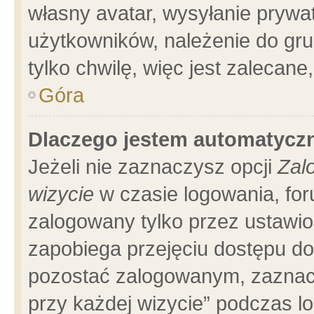
własny avatar, wysyłanie prywa
użytkowników, należenie do gru
tylko chwilę, więc jest zalecane
Góra
Dlaczego jestem automatyc
Jeżeli nie zaznaczysz opcji
Zal
wizycie
w czasie logowania, for
zalogowany tylko przez ustawio
zapobiega przejęciu dostępu d
pozostać zalogowanym, zaznacz
przy każdej wizycie” podczas l