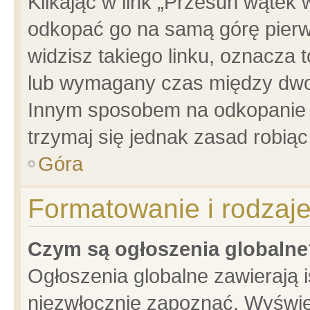
Klikając w link „Przesuń wątek
odkopać go na samą górę pierwsz
widzisz takiego linku, oznacza 
lub wymagany czas między dwoma
Innym sposobem na odkopanie w
trzymaj się jednak zasad robiąc 
Góra
Formatowanie i rodzaj
Czym są ogłoszenia globalne
Ogłoszenia globalne zawierają is
niezwłocznie zapoznać. Wyświet