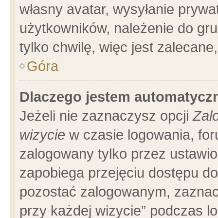
własny avatar, wysyłanie prywa
użytkowników, należenie do gru
tylko chwilę, więc jest zalecane
Góra
Dlaczego jestem automatyc
Jeżeli nie zaznaczysz opcji
Zal
wizycie
w czasie logowania, for
zalogowany tylko przez ustawio
zapobiega przejęciu dostępu d
pozostać zalogowanym, zaznacz
przy każdej wizycie” podczas l