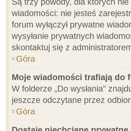
Są trzy powody, dla których n
wiadomości: nie jesteś zarejest
forum wyłączył prywatne wiadom
wysyłanie prywatnych wiadomości
skontaktuj się z administratore
Góra
Moje wiadomości trafiają do 
W folderze „Do wysłania” znajdu
jeszcze odczytane przez odbior
Góra
Dostaję niechciane prywatne