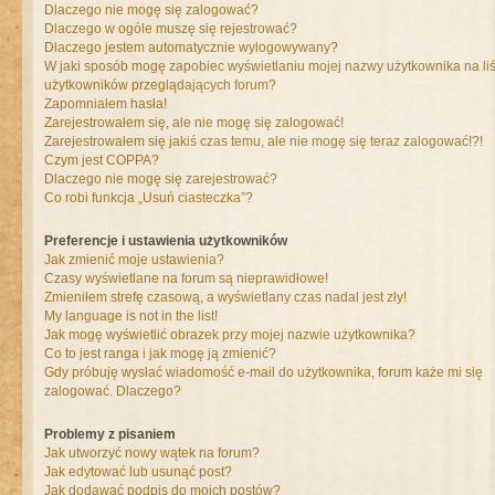
Dlaczego nie mogę się zalogować?
Dlaczego w ogóle muszę się rejestrować?
Dlaczego jestem automatycznie wylogowywany?
W jaki sposób mogę zapobiec wyświetlaniu mojej nazwy użytkownika na liś
użytkowników przeglądających forum?
Zapomniałem hasła!
Zarejestrowałem się, ale nie mogę się zalogować!
Zarejestrowałem się jakiś czas temu, ale nie mogę się teraz zalogować!?!
Czym jest COPPA?
Dlaczego nie mogę się zarejestrować?
Co robi funkcja „Usuń ciasteczka”?
Preferencje i ustawienia użytkowników
Jak zmienić moje ustawienia?
Czasy wyświetlane na forum są nieprawidłowe!
Zmieniłem strefę czasową, a wyświetlany czas nadal jest zły!
My language is not in the list!
Jak mogę wyświetlić obrazek przy mojej nazwie użytkownika?
Co to jest ranga i jak mogę ją zmienić?
Gdy próbuję wysłać wiadomość e-mail do użytkownika, forum każe mi się
zalogować. Dlaczego?
Problemy z pisaniem
Jak utworzyć nowy wątek na forum?
Jak edytować lub usunąć post?
Jak dodawać podpis do moich postów?