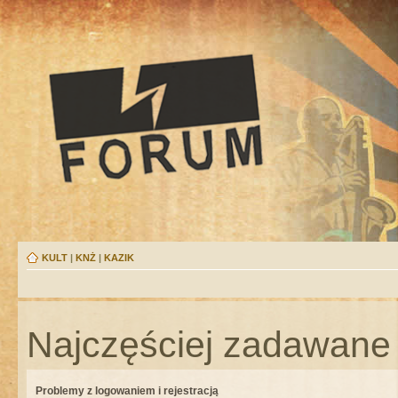
KULT
|
KNŻ
|
KAZIK
Najczęściej zadawane 
Problemy z logowaniem i rejestracją