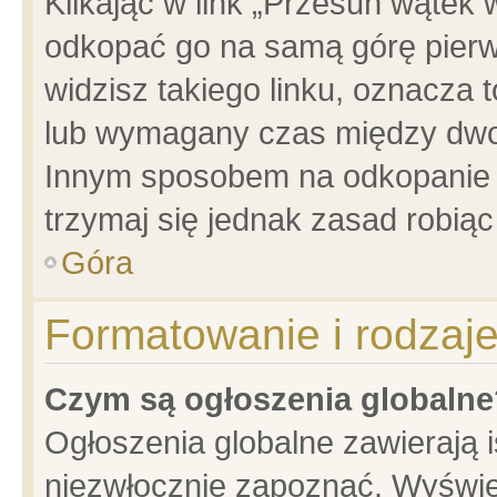
Klikając w link „Przesuń wątek
odkopać go na samą górę pierwsz
widzisz takiego linku, oznacza 
lub wymagany czas między dwoma
Innym sposobem na odkopanie w
trzymaj się jednak zasad robiąc 
Góra
Formatowanie i rodzaj
Czym są ogłoszenia globalne
Ogłoszenia globalne zawierają is
niezwłocznie zapoznać. Wyświet