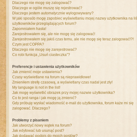
Dlaczego nie mogę się zalogować?
Dlaczego w ogóle muszę się rejestrować?
Dlaczego jestem automatycznie wylogowywany?
W jaki sposób mogę zapobiec wyświetlaniu mojej nazwy użytkownika na liś
użytkowników przeglądających forum?
Zapomniałem hasła!
Zarejestrowałem się, ale nie mogę się zalogować!
Zarejestrowałem się jakiś czas temu, ale nie mogę się teraz zalogować!?!
Czym jest COPPA?
Dlaczego nie mogę się zarejestrować?
Co robi funkcja „Usuń ciasteczka”?
Preferencje i ustawienia użytkowników
Jak zmienić moje ustawienia?
Czasy wyświetlane na forum są nieprawidłowe!
Zmieniłem strefę czasową, a wyświetlany czas nadal jest zły!
My language is not in the list!
Jak mogę wyświetlić obrazek przy mojej nazwie użytkownika?
Co to jest ranga i jak mogę ją zmienić?
Gdy próbuję wysłać wiadomość e-mail do użytkownika, forum każe mi się
zalogować. Dlaczego?
Problemy z pisaniem
Jak utworzyć nowy wątek na forum?
Jak edytować lub usunąć post?
Jak dodawać podpis do moich postów?