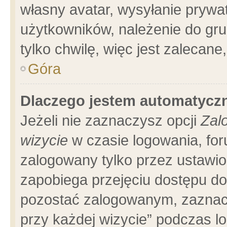
własny avatar, wysyłanie prywa
użytkowników, należenie do gru
tylko chwilę, więc jest zalecane
Góra
Dlaczego jestem automatyc
Jeżeli nie zaznaczysz opcji
Zal
wizycie
w czasie logowania, for
zalogowany tylko przez ustawio
zapobiega przejęciu dostępu d
pozostać zalogowanym, zaznacz
przy każdej wizycie” podczas l