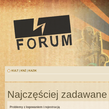
KULT
|
KNŻ
|
KAZIK
Najczęściej zadawane 
Problemy z logowaniem i rejestracją