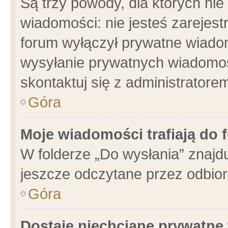
Są trzy powody, dla których n
wiadomości: nie jesteś zarejest
forum wyłączył prywatne wiadom
wysyłanie prywatnych wiadomości
skontaktuj się z administratore
Góra
Moje wiadomości trafiają do 
W folderze „Do wysłania” znajdu
jeszcze odczytane przez odbior
Góra
Dostaję niechciane prywatne