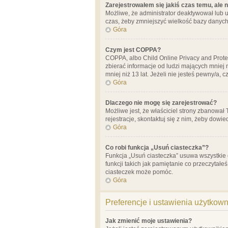
Zarejestrowałem się jakiś czas temu, ale 
Możliwe, że administrator deaktywował lub u
czas, żeby zmniejszyć wielkość bazy danych.
Góra
Czym jest COPPA?
COPPA, albo Child Online Privacy and Prote
zbierać informacje od ludzi mających mniej
mniej niż 13 lat. Jeżeli nie jesteś pewny/a,
Góra
Dlaczego nie mogę się zarejestrować?
Możliwe jest, że właściciel strony zbanował
rejestracje, skontaktuj się z nim, żeby dowie
Góra
Co robi funkcja „Usuń ciasteczka”?
Funkcja „Usuń ciasteczka” usuwa wszystkie 
funkcji takich jak pamiętanie co przeczytałe
ciasteczek może pomóc.
Góra
Preferencje i ustawienia użytkow
Jak zmienić moje ustawienia?