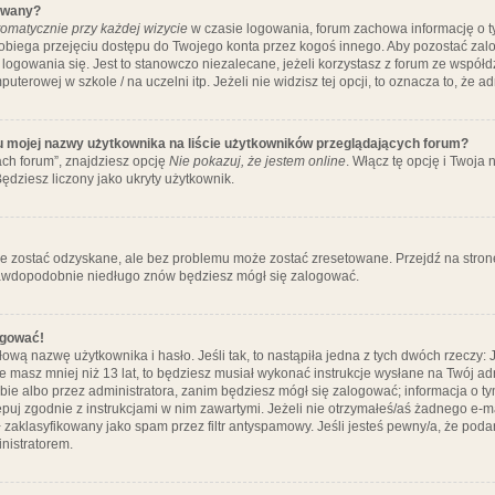
ywany?
omatycznie przy każdej wizycie
w czasie logowania, forum zachowa informację o ty
pobiega przejęciu dostępu do Twojego konta przez kogoś innego. Aby pozostać za
logowania się. Jest to stanowczo niezalecane, jeżeli korzystasz z forum ze współ
uterowej w szkole / na uczelni itp. Jeżeli nie widzisz tej opcji, to oznacza to, że a
u mojej nazwy użytkownika na liście użytkowników przeglądających forum?
ch forum”, znajdziesz opcję
Nie pokazuj, że jestem online
. Włącz tę opcję i Twoja
ędziesz liczony jako ukryty użytkownik.
e zostać odzyskane, ale bez problemu może zostać zresetowane. Przejdź na stronę 
prawdopodobnie niedługo znów będziesz mógł się zalogować.
ogować!
ową nazwę użytkownika i hasło. Jeśli tak, to nastąpiła jedna z tych dwóch rzeczy: 
że masz mniej niż 13 lat, to będziesz musiał wykonać instrukcje wysłane na Twój ad
ie albo przez administratora, zanim będziesz mógł się zalogować; informacja o tym
tępuj zgodnie z instrukcjami w nim zawartymi. Jeżeli nie otrzymałeś/aś żadnego e
 zaklasyfikowany jako spam przez filtr antyspamowy. Jeśli jesteś pewny/a, że poda
nistratorem.