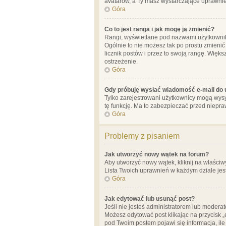
avatarów, a Ty masz wystarczające uprawnien
Góra
Co to jest ranga i jak mogę ją zmienić?
Rangi, wyświetlane pod nazwami użytkowników
Ogólnie to nie możesz tak po prostu zmienić
licznik postów i przez to swoją rangę. Więks
ostrzeżenie.
Góra
Gdy próbuję wysłać wiadomość e-mail do 
Tylko zarejestrowani użytkownicy mogą wysył
tę funkcję. Ma to zabezpieczać przed niep
Góra
Problemy z pisaniem
Jak utworzyć nowy wątek na forum?
Aby utworzyć nowy wątek, kliknij na właściw
Lista Twoich uprawnień w każdym dziale jes
Góra
Jak edytować lub usunąć post?
Jeśli nie jesteś administratorem lub moderat
Możesz edytować post klikając na przycisk „
pod Twoim postem pojawi się informacja, ile ra