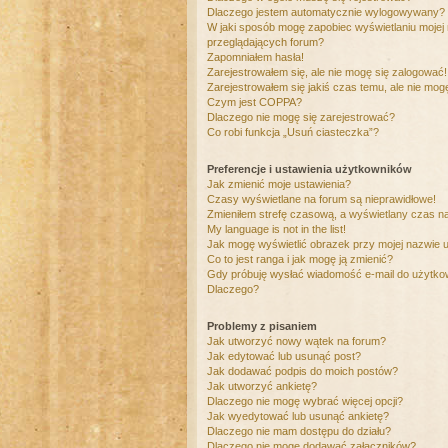
Dlaczego jestem automatycznie wylogowywany?
W jaki sposób mogę zapobiec wyświetlaniu mojej
przeglądających forum?
Zapomniałem hasła!
Zarejestrowałem się, ale nie mogę się zalogować!
Zarejestrowałem się jakiś czas temu, ale nie mog
Czym jest COPPA?
Dlaczego nie mogę się zarejestrować?
Co robi funkcja „Usuń ciasteczka”?
Preferencje i ustawienia użytkowników
Jak zmienić moje ustawienia?
Czasy wyświetlane na forum są nieprawidłowe!
Zmieniłem strefę czasową, a wyświetlany czas nad
My language is not in the list!
Jak mogę wyświetlić obrazek przy mojej nazwie 
Co to jest ranga i jak mogę ją zmienić?
Gdy próbuję wysłać wiadomość e-mail do użytkow
Dlaczego?
Problemy z pisaniem
Jak utworzyć nowy wątek na forum?
Jak edytować lub usunąć post?
Jak dodawać podpis do moich postów?
Jak utworzyć ankietę?
Dlaczego nie mogę wybrać więcej opcji?
Jak wyedytować lub usunąć ankietę?
Dlaczego nie mam dostępu do działu?
Dlaczego nie mogę dodawać załączników?