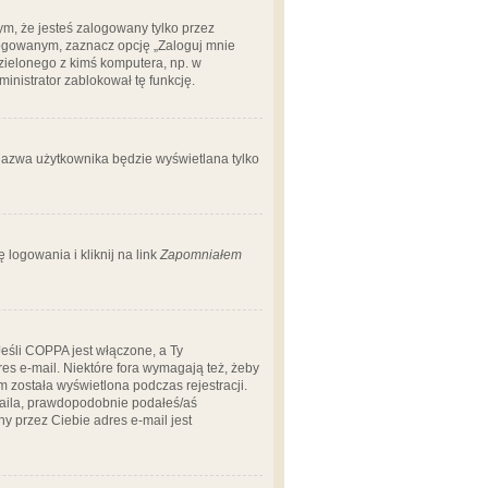
m, że jesteś zalogowany tylko przez
logowanym, zaznacz opcję „Zaloguj mnie
dzielonego z kimś komputera, np. w
dministrator zablokował tę funkcję.
 nazwa użytkownika będzie wyświetlana tylko
logowania i kliknij na link
Zapomniałem
Jeśli COPPA jest włączone, a Ty
res e-mail. Niektóre fora wymagają też, żeby
 została wyświetlona podczas rejestracji.
-maila, prawdopodobnie podałeś/aś
ny przez Ciebie adres e-mail jest