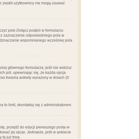
 że zwykli użytkownicy nie mogą usuwać
aczyć pole
Dołącz podpis
w formularzu
zez zaznaczenie odpowiedniego pola w
 odznaczanie wspomnianego wcześniej pola
iżej głównego formularza; jeśli nie widzisz
ich pól, upewniając się, że każda opcja
czas trwania ankiety wyrażony w dniach (0
a to limit, skontaktuj się z administratorem.
tę, przejdź do edycji pierwszego posta w
tować jej opcje. Jednakże, jeśli w ankiecie
ta już trwa.