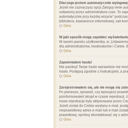
Dlaczego jestem automatycznie wylogow
Jeżeli nie zaznaczysz opcji
Zaloguj mnie aut
ustawiony przez administratora czas. To za
automatycznie przy każdej wizycie” podczas 
bibliotece, kawiarence internetowej, sali komp
Góra
W jaki sposób mogę zapobiec wyświetlani
W swoim panelu użytkownika, w „Ustawienia
dla administratorów, moderatorów i Ciebie. B
Góra
Zapomniałem hasła!
Nie panikuj! Twoje hasło wprawdzie nie moż
hasła
. Postępuj zgodnie z instrukcjami, a 
Góra
Zarejestrowałem się, ale nie mogę się zal
Po pierwsze, sprawdź, czy wpisujesz prawidł
poinformowałeś skrypt w czasie rejestracji, 
nowe rejestracje były aktywowane przez Cieb
Jeżeli został do Ciebie wysłany e-mail, pos
nieprawidłowy adres e-mail lub e-mail został
prawidłowy, spróbuj skontaktować się z admi
Góra