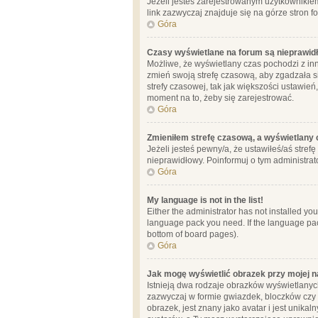
Jeżeli jesteś zarejestrowanym użytkownikie
link zazwyczaj znajduje się na górze stron f
Góra
Czasy wyświetlane na forum są nieprawid
Możliwe, że wyświetlany czas pochodzi z inne
zmień swoją strefę czasową, aby zgadzała 
strefy czasowej, tak jak większości ustawień
moment na to, żeby się zarejestrować.
Góra
Zmieniłem strefę czasową, a wyświetlany c
Jeżeli jesteś pewny/a, że ustawiłeś/aś stref
nieprawidłowy. Poinformuj o tym administrat
Góra
My language is not in the list!
Either the administrator has not installed yo
language pack you need. If the language pack
bottom of board pages).
Góra
Jak mogę wyświetlić obrazek przy mojej 
Istnieją dwa rodzaje obrazków wyświetlanyc
zazwyczaj w formie gwiazdek, bloczków czy k
obrazek, jest znany jako avatar i jest unik