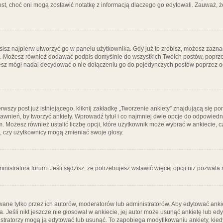
post, choć oni mogą zostawić notatkę z informacją dlaczego go edytowali. Zauważ,
isz najpierw utworzyć go w panelu użytkownika. Gdy już to zrobisz, możesz zazn
go. Możesz również dodawać podpis domyślnie do wszystkich Twoich postów, popr
ziesz mógł nadal decydować o nie dołączeniu go do pojedynczych postów poprzez
wszy post już istniejącego, kliknij zakładkę „Tworzenie ankiety” znajdującą się pon
rawnień, by tworzyć ankiety. Wprowadź tytuł i co najmniej dwie opcje do odpowiedn
ym. Możesz również ustalić liczbę opcji, które użytkownik może wybrać w ankiecie, 
, czy użytkownicy mogą zmieniać swoje głosy.
ministratora forum. Jeśli sądzisz, że potrzebujesz wstawić więcej opcji niż pozwala n
ane tylko przez ich autorów, moderatorów lub administratorów. Aby edytować ankie
. Jeśli nikt jeszcze nie głosował w ankiecie, jej autor może usunąć ankietę lub edy
stratorzy mogą ją edytować lub usunąć. To zapobiega modyfikowaniu ankiety, kiedy 