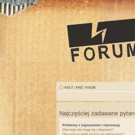
KULT
|
KNŻ
|
KAZIK
Najczęściej zadawane pytan
Problemy z logowaniem i rejestracją
Dlaczego nie mogę się zalogować?
Dlaczego w ogóle muszę się rejestrować?