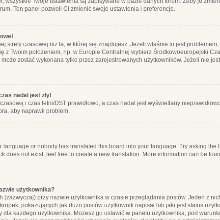
m, wszystkie Twoje ustawienia są zapisywane w bazie danych forum. Żeby je zmieni
orum. Ten panel pozwoli Ci zmienić swoje ustawienia i preferencje.
łowe!
j strefy czasowej niż ta, w której się znajdujesz. Jeżeli właśnie to jest probleme
się z Twoim położeniem, np. w Europie Centralnej wybierz Środkowoeuropejski C
, może zostać wykonana tylko przez zarejestrowanych użytkowników. Jeżeli nie jeste
zas nadal jest zły!
ę czasową i czas letni/DST prawidłowo, a czas nadal jest wyświetlany nieprawidłowo
ora, aby naprawił problem.
ur language or nobody has translated this board into your language. Try asking the bo
 does not exist, feel free to create a new translation. More information can be foun
nazwie użytkownika?
h (zazwyczaj) przy nazwie użytkownika w czasie przeglądania postów. Jeden z nic
ropek, pokazujących jak dużo postów użytkownik napisał lub jaki jest status użyt
alny dla każdego użytkownika. Możesz go ustawić w panelu użytkownika, pod warunki