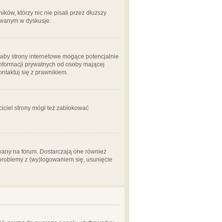
ów, którzy nic nie pisali przez dłuższy
żowanym w dyskusje.
aby strony internetowe mogące potencjalnie
informacji prywatnych od osoby mającej
ontaktuj się z prawnikiem.
ciciel strony mógł też zablokować
wany na forum. Dostarczają one również
z problemy z (wy)logowaniem się, usunięcie