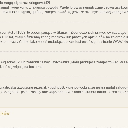
nie mogę się teraz zalogować!?!
sunął Twoje konto z jakiegoś powodu. Wiele forów systematycznie usuwa użytkownik
 Jeżeli to nastąpiło, spróbuj zarejestrować się jeszcze raz i być bardziej zaanga
ction Act of 1998, to obowiązujące w Stanach Zjednoczonych prawo, wymagające, 
 niż 13 lat, miały piśmienną zgodę rodziców lub prawnych opiekunów na zbieranie 
 czy to dotyczy Ciebie jako kogoś próbującego zarejestrować się na stronie WWW, sk
 Twój adres IP lub zabronił nazwy użytkownika, którą próbujesz zarejestrować. Właś
dzieć się więcej na ten temat.
ciasteczka utworzone przez skrypt phpBB, które powodują, że jesteś nadal zalogo
ś, a czego nie, jeżeli zostały one włączone przez administratora forum. Jeżeli mas
ników