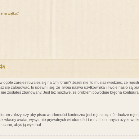
zenia wątku?
cją
ogóle zarejestrowałeś się na tym forum? Jeżeli nie, to musisz wiedzieć, że rejestr
esz się zalogować, to upewnij się, że Twoja nazwa użytkownika i Twoje hasło są praw
e nie zostałeś zbanowany. Jest też możliwe, że problem powoduje błędna konfigura
a forum zależy, czy aby pisać wiadomości konieczna jest rejestracja. Jednakże reje
jak własny avatar, wysyłanie prywatnych wiadomości i e-maili do innych użytkownik
zalecane, abyś ją wykonał.