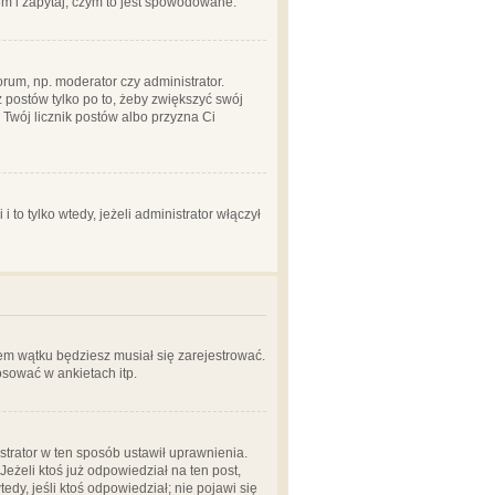
em i zapytaj, czym to jest spowodowane.
rum, np. moderator czy administrator.
 postów tylko po to, żeby zwiększyć swój
y Twój licznik postów albo przyzna Ci
o tylko wtedy, jeżeli administrator włączył
em wątku będziesz musiał się zarejestrować.
sować w ankietach itp.
istrator w ten sposób ustawił uprawnienia.
eżeli ktoś już odpowiedział na ten post,
tedy, jeśli ktoś odpowiedział; nie pojawi się