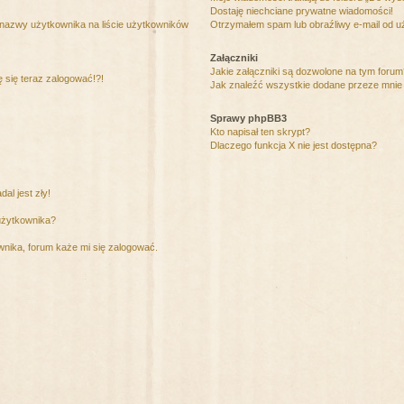
Dostaję niechciane prywatne wiadomości!
 nazwy użytkownika na liście użytkowników
Otrzymałem spam lub obraźliwy e-mail od u
Załączniki
Jakie załączniki są dozwolone na tym foru
ę się teraz zalogować!?!
Jak znaleźć wszystkie dodane przeze mnie 
Sprawy phpBB3
Kto napisał ten skrypt?
Dlaczego funkcja X nie jest dostępna?
al jest zły!
użytkownika?
nika, forum każe mi się zalogować.