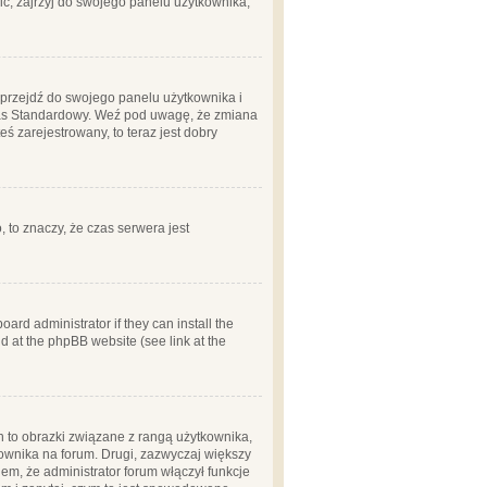
ć, zajrzyj do swojego panelu użytkownika;
m, przejdź do swojego panelu użytkownika i
zas Standardowy. Weź pod uwagę, że zmiana
ś zarejestrowany, to teraz jest dobry
, to znaczy, że czas serwera jest
ard administrator if they can install the
d at the phpBB website (see link at the
h to obrazki związane z rangą użytkownika,
kownika na forum. Drugi, zazwyczaj większy
em, że administrator forum włączył funkcje