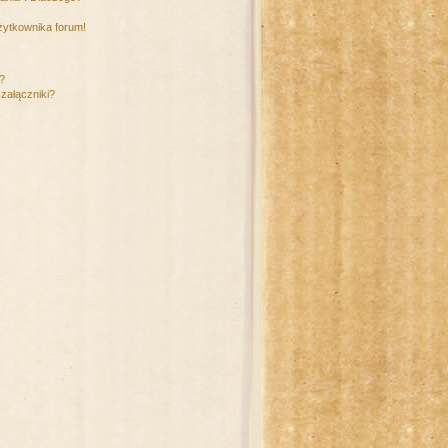
żytkownika forum!
m?
załączniki?