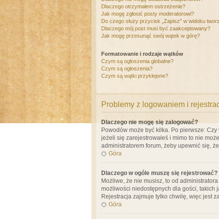
Dlaczego otrzymałem ostrzeżenie?
Jak mogę zgłosić posty moderatorowi?
Do czego służy przycisk „Zapisz” w widoku twor
Dlaczego mój post musi być zaakceptowany?
Jak mogę przesunąć swój wątek w górę?
Formatowanie i rodzaje wątków
Czym są ogłoszenia globalne?
Czym są ogłoszenia?
Czym są wątki przyklejone?
Problemy z logowaniem i rejestra
Dlaczego nie mogę się zalogować?
Powodów może być kilka. Po pierwsze: Czy w 
jeżeli się zarejestrowałeś i mimo to nie moż
administratorem forum, żeby upewnić się, ż
Góra
Dlaczego w ogóle muszę się rejestrować?
Możliwe, że nie musisz, to od administrator
możliwości niedostępnych dla gości, takich 
Rejestracja zajmuje tylko chwilę, więc jest 
Góra