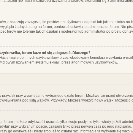
ia. Jeżeli nie masz możliwości używania avatarów, skontaktuj się z administrator
, oznaczają zazwyczaj ile postów ten użytkownik napisał lub jaki ma status na fo
 wyglądu żadnych rang na forum, ponieważ ustawia je administrator forum. Nie pisz
zość forów nie toleruje takich działań i moderator lub administrator po prostu obniż
użytkownika, forum każe mi się zalogować. Dlaczego?
ać e-maile do innych użytkowników przez wbudowany formularz wysyłania e-maili i t
rawidłowym używaniem systemu e-maili przez anonimowych użytkowników.
y przycisk przy wyświetlaniu wybranego działu forum. Możliwe, że przed utworzeni
t wyświetlana pod listą wątków. Przykłady: Możesz tworzyć nowy wątek, Możesz gło
or forum, możesz edytować i usuwać tylko swoje posty i to tylko wtedy, jeżeli admin
edytuj” przy wybranym poście, czasami tylko przez pewien czas po jego napisaniu. J
zy go edytowałeś i kiedy zrobiłeś to ostatni raz. Informacja ta wyświetli się tylko w