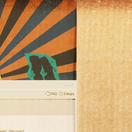
FAQ
Zaloguj
łania”. Dlaczego?