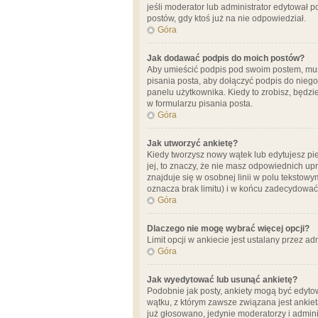
jeśli moderator lub administrator edytował 
postów, gdy ktoś już na nie odpowiedział.
Góra
Jak dodawać podpis do moich postów?
Aby umieścić podpis pod swoim postem, mus
pisania posta, aby dołączyć podpis do nie
panelu użytkownika. Kiedy to zrobisz, będ
w formularzu pisania posta.
Góra
Jak utworzyć ankietę?
Kiedy tworzysz nowy wątek lub edytujesz pier
jej, to znaczy, że nie masz odpowiednich up
znajduje się w osobnej linii w polu tekstow
oznacza brak limitu) i w końcu zadecydować
Góra
Dlaczego nie mogę wybrać więcej opcji?
Limit opcji w ankiecie jest ustalany przez ad
Góra
Jak wyedytować lub usunąć ankietę?
Podobnie jak posty, ankiety mogą być edytow
wątku, z którym zawsze związana jest ankieta
już głosowano, jedynie moderatorzy i admini