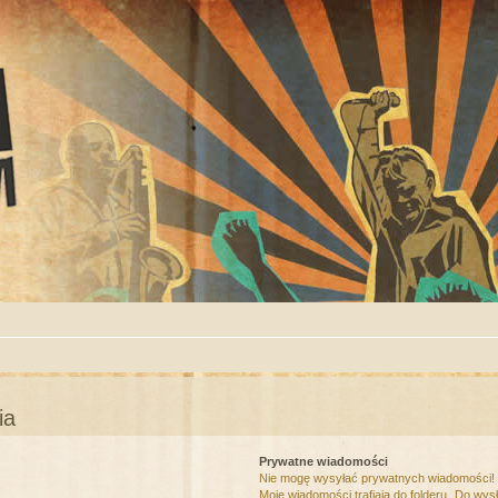
ia
Prywatne wiadomości
Nie mogę wysyłać prywatnych wiadomości!
Moje wiadomości trafiają do folderu „Do wys