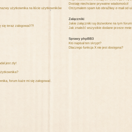
Dostaję niechciane prywatne wiadomości!
 nazwy użytkownika na liście użytkowników
Otrzymałem spam lub obraźliwy e-mail od u
Załączniki
Jakie załączniki są dozwolone na tym foru
ę się teraz zalogować!?!
Jak znaleźć wszystkie dodane przeze mnie 
Sprawy phpBB3
Kto napisał ten skrypt?
Dlaczego funkcja X nie jest dostępna?
al jest zły!
użytkownika?
nika, forum każe mi się zalogować.