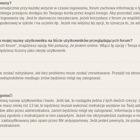
ywany?
omatycznie przy każdej wizycie
w czasie logowania, forum zachowa informację o ty
pobiega przejęciu dostępu do Twojego konta przez kogoś innego. Aby pozostać za
logowania się. Jest to stanowczo niezalecane, jeżeli korzystasz z forum ze współ
uterowej w szkole / na uczelni itp. Jeżeli nie widzisz tej opcji, to oznacza to, że a
u mojej nazwy użytkownika na liście użytkowników przeglądających forum?
ch forum”, znajdziesz opcję
Nie pokazuj, że jestem online
. Włącz tę opcję i Twoja
ędziesz liczony jako ukryty użytkownik.
e zostać odzyskane, ale bez problemu może zostać zresetowane. Przejdź na stronę 
prawdopodobnie niedługo znów będziesz mógł się zalogować.
ogować!
ową nazwę użytkownika i hasło. Jeśli tak, to nastąpiła jedna z tych dwóch rzeczy: 
że masz mniej niż 13 lat, to będziesz musiał wykonać instrukcje wysłane na Twój ad
ie albo przez administratora, zanim będziesz mógł się zalogować; informacja o tym
tępuj zgodnie z instrukcjami w nim zawartymi. Jeżeli nie otrzymałeś/aś żadnego e
 zaklasyfikowany jako spam przez filtr antyspamowy. Jeśli jesteś pewny/a, że poda
nistratorem.