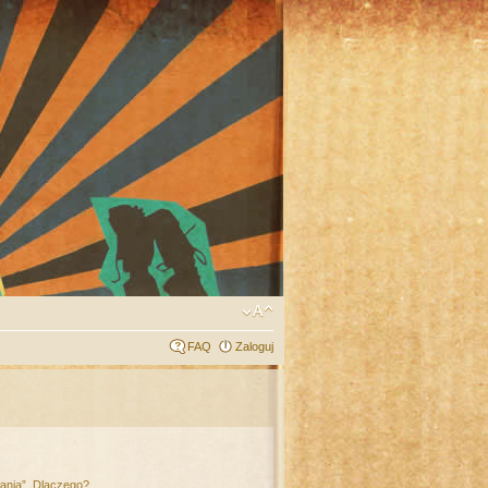
FAQ
Zaloguj
łania”. Dlaczego?