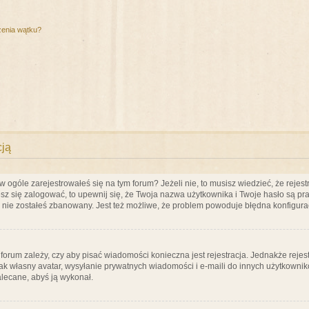
zenia wątku?
cją
ogóle zarejestrowałeś się na tym forum? Jeżeli nie, to musisz wiedzieć, że rejestr
esz się zalogować, to upewnij się, że Twoja nazwa użytkownika i Twoje hasło są praw
e nie zostałeś zbanowany. Jest też możliwe, że problem powoduje błędna konfigura
a forum zależy, czy aby pisać wiadomości konieczna jest rejestracja. Jednakże reje
jak własny avatar, wysyłanie prywatnych wiadomości i e-maili do innych użytkownik
zalecane, abyś ją wykonał.