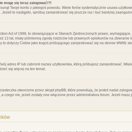
nie mogę się teraz zalogować!?!
sunął Twoje konto z jakiegoś powodu. Wiele forów systematycznie usuwa użytkownik
 Jeżeli to nastąpiło, spróbuj zarejestrować się jeszcze raz i być bardziej zaanga
ction Act of 1998, to obowiązujące w Stanach Zjednoczonych prawo, wymagające, 
 niż 13 lat, miały piśmienną zgodę rodziców lub prawnych opiekunów na zbieranie 
 czy to dotyczy Ciebie jako kogoś próbującego zarejestrować się na stronie WWW, sk
 Twój adres IP lub zabronił nazwy użytkownika, którą próbujesz zarejestrować. Właś
dzieć się więcej na ten temat.
ciasteczka utworzone przez skrypt phpBB, które powodują, że jesteś nadal zalogo
ś, a czego nie, jeżeli zostały one włączone przez administratora forum. Jeżeli mas
ników