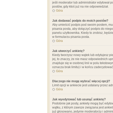
jeśli moderator lub administrator edytował 
postów, gdy ktoś już na nie odpowiedział.
Góra
Jak dodawać podpis do moich postów?
Aby umieścić podpis pod swoim postem, mus
pisania posta, aby dołączyć podpis do nie
panelu użytkownika. Kiedy to zrobisz, będ
w formularzu pisania posta.
Góra
Jak utworzyć ankietę?
Kiedy tworzysz nowy wątek lub edytujesz pier
jej, to znaczy, że nie masz odpowiednich up
znajduje się w osobnej linii w polu tekstow
oznacza brak limitu) i w końcu zadecydować
Góra
Dlaczego nie mogę wybrać więcej opcji?
Limit opcji w ankiecie jest ustalany przez ad
Góra
Jak wyedytować lub usunąć ankietę?
Podobnie jak posty, ankiety mogą być edytow
wątku, z którym zawsze związana jest ankieta
już głosowano, jedynie moderatorzy i admini