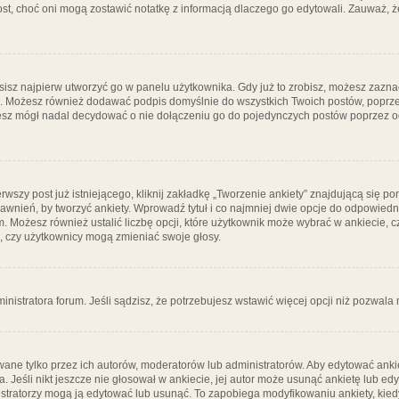
post, choć oni mogą zostawić notatkę z informacją dlaczego go edytowali. Zauważ,
isz najpierw utworzyć go w panelu użytkownika. Gdy już to zrobisz, możesz zazn
go. Możesz również dodawać podpis domyślnie do wszystkich Twoich postów, popr
ziesz mógł nadal decydować o nie dołączeniu go do pojedynczych postów poprzez
wszy post już istniejącego, kliknij zakładkę „Tworzenie ankiety” znajdującą się pon
rawnień, by tworzyć ankiety. Wprowadź tytuł i co najmniej dwie opcje do odpowiedn
ym. Możesz również ustalić liczbę opcji, które użytkownik może wybrać w ankiecie, 
, czy użytkownicy mogą zmieniać swoje głosy.
ministratora forum. Jeśli sądzisz, że potrzebujesz wstawić więcej opcji niż pozwala n
ane tylko przez ich autorów, moderatorów lub administratorów. Aby edytować ankie
. Jeśli nikt jeszcze nie głosował w ankiecie, jej autor może usunąć ankietę lub edy
stratorzy mogą ją edytować lub usunąć. To zapobiega modyfikowaniu ankiety, kiedy 