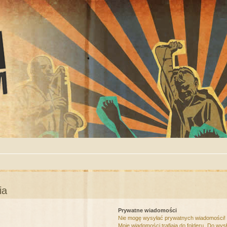
ia
Prywatne wiadomości
Nie mogę wysyłać prywatnych wiadomości!
Moje wiadomości trafiają do folderu „Do wys