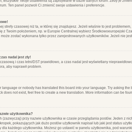
m, wszystkie Twoje ustawienia są zapisywane w bazie danych forum. Żeby je zmieni
orum. Ten panel pozwoli Ci zmienić swoje ustawienia i preferencje.
łowe!
j strefy czasowej niż ta, w której się znajdujesz. Jeżeli właśnie to jest probleme
się z Twoim położeniem, np. w Europie Centralnej wybierz Środkowoeuropejski C
, może zostać wykonana tylko przez zarejestrowanych użytkowników. Jeżeli nie jeste
zas nadal jest zły!
ę czasową i czas letni/DST prawidłowo, a czas nadal jest wyświetlany nieprawidłowo
ora, aby naprawił problem.
ur language or nobody has translated this board into your language. Try asking the bo
 does not exist, feel free to create a new translation. More information can be foun
nazwie użytkownika?
h (zazwyczaj) przy nazwie użytkownika w czasie przeglądania postów. Jeden z nic
ropek, pokazujących jak dużo postów użytkownik napisał lub jaki jest status użyt
alny dla każdego użytkownika. Możesz go ustawić w panelu użytkownika, pod warunki