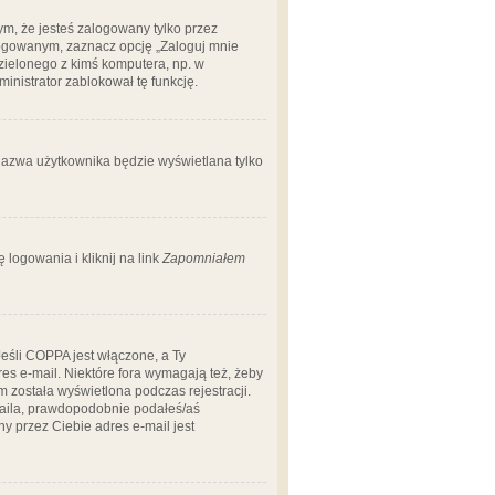
m, że jesteś zalogowany tylko przez
logowanym, zaznacz opcję „Zaloguj mnie
dzielonego z kimś komputera, np. w
dministrator zablokował tę funkcję.
 nazwa użytkownika będzie wyświetlana tylko
logowania i kliknij na link
Zapomniałem
Jeśli COPPA jest włączone, a Ty
res e-mail. Niektóre fora wymagają też, żeby
 została wyświetlona podczas rejestracji.
-maila, prawdopodobnie podałeś/aś
ny przez Ciebie adres e-mail jest