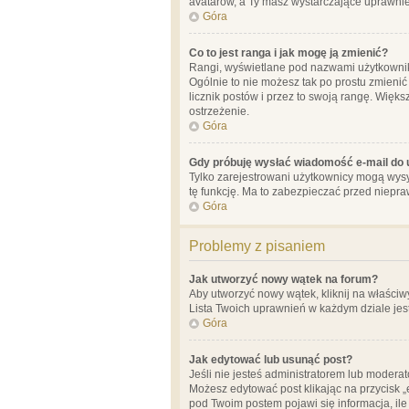
avatarów, a Ty masz wystarczające uprawnien
Góra
Co to jest ranga i jak mogę ją zmienić?
Rangi, wyświetlane pod nazwami użytkowników
Ogólnie to nie możesz tak po prostu zmienić
licznik postów i przez to swoją rangę. Więks
ostrzeżenie.
Góra
Gdy próbuję wysłać wiadomość e-mail do 
Tylko zarejestrowani użytkownicy mogą wysył
tę funkcję. Ma to zabezpieczać przed niep
Góra
Problemy z pisaniem
Jak utworzyć nowy wątek na forum?
Aby utworzyć nowy wątek, kliknij na właściw
Lista Twoich uprawnień w każdym dziale jes
Góra
Jak edytować lub usunąć post?
Jeśli nie jesteś administratorem lub moderat
Możesz edytować post klikając na przycisk „
pod Twoim postem pojawi się informacja, ile ra