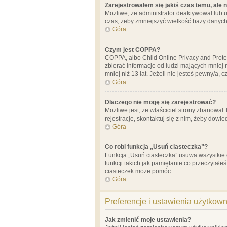
Zarejestrowałem się jakiś czas temu, ale 
Możliwe, że administrator deaktywował lub u
czas, żeby zmniejszyć wielkość bazy danych.
Góra
Czym jest COPPA?
COPPA, albo Child Online Privacy and Prote
zbierać informacje od ludzi mających mniej
mniej niż 13 lat. Jeżeli nie jesteś pewny/a,
Góra
Dlaczego nie mogę się zarejestrować?
Możliwe jest, że właściciel strony zbanował
rejestracje, skontaktuj się z nim, żeby dowie
Góra
Co robi funkcja „Usuń ciasteczka”?
Funkcja „Usuń ciasteczka” usuwa wszystkie 
funkcji takich jak pamiętanie co przeczytałe
ciasteczek może pomóc.
Góra
Preferencje i ustawienia użytkow
Jak zmienić moje ustawienia?