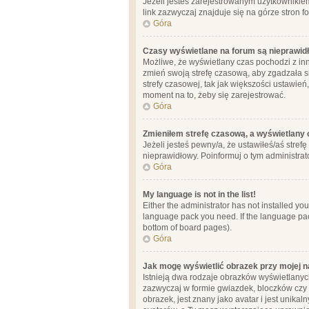
Jeżeli jesteś zarejestrowanym użytkownikie
link zazwyczaj znajduje się na górze stron f
Góra
Czasy wyświetlane na forum są nieprawid
Możliwe, że wyświetlany czas pochodzi z inne
zmień swoją strefę czasową, aby zgadzała 
strefy czasowej, tak jak większości ustawień
moment na to, żeby się zarejestrować.
Góra
Zmieniłem strefę czasową, a wyświetlany c
Jeżeli jesteś pewny/a, że ustawiłeś/aś stref
nieprawidłowy. Poinformuj o tym administrat
Góra
My language is not in the list!
Either the administrator has not installed yo
language pack you need. If the language pack
bottom of board pages).
Góra
Jak mogę wyświetlić obrazek przy mojej 
Istnieją dwa rodzaje obrazków wyświetlanyc
zazwyczaj w formie gwiazdek, bloczków czy k
obrazek, jest znany jako avatar i jest unik