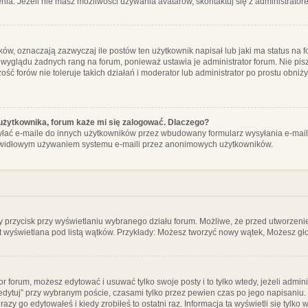
ia. Jeżeli nie masz możliwości używania avatarów, skontaktuj się z administrator
, oznaczają zazwyczaj ile postów ten użytkownik napisał lub jaki ma status na fo
 wyglądu żadnych rang na forum, ponieważ ustawia je administrator forum. Nie pisz
zość forów nie toleruje takich działań i moderator lub administrator po prostu obniż
użytkownika, forum każe mi się zalogować. Dlaczego?
ać e-maile do innych użytkowników przez wbudowany formularz wysyłania e-maili i t
rawidłowym używaniem systemu e-maili przez anonimowych użytkowników.
y przycisk przy wyświetlaniu wybranego działu forum. Możliwe, że przed utworzeni
t wyświetlana pod listą wątków. Przykłady: Możesz tworzyć nowy wątek, Możesz gło
or forum, możesz edytować i usuwać tylko swoje posty i to tylko wtedy, jeżeli admin
edytuj” przy wybranym poście, czasami tylko przez pewien czas po jego napisaniu. J
zy go edytowałeś i kiedy zrobiłeś to ostatni raz. Informacja ta wyświetli się tylko w