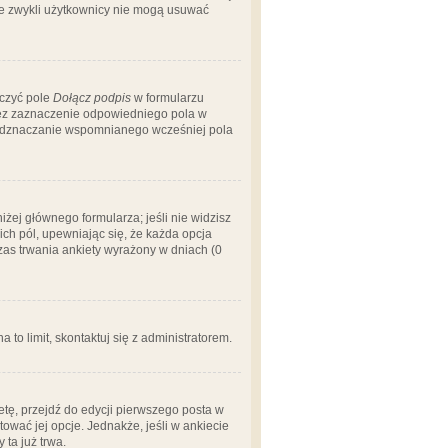
 że zwykli użytkownicy nie mogą usuwać
aczyć pole
Dołącz podpis
w formularzu
zez zaznaczenie odpowiedniego pola w
 odznaczanie wspomnianego wcześniej pola
iżej głównego formularza; jeśli nie widzisz
ich pól, upewniając się, że każda opcja
czas trwania ankiety wyrażony w dniach (0
a to limit, skontaktuj się z administratorem.
tę, przejdź do edycji pierwszego posta w
tować jej opcje. Jednakże, jeśli w ankiecie
ta już trwa.