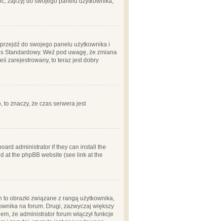
ć, zajrzyj do swojego panelu użytkownika;
m, przejdź do swojego panelu użytkownika i
zas Standardowy. Weź pod uwagę, że zmiana
ś zarejestrowany, to teraz jest dobry
, to znaczy, że czas serwera jest
ard administrator if they can install the
d at the phpBB website (see link at the
h to obrazki związane z rangą użytkownika,
kownika na forum. Drugi, zazwyczaj większy
em, że administrator forum włączył funkcje