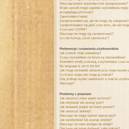
Dlaczego jestem automatycznie wylogowywany?
W jaki sposób mogę zapobiec wyświetlaniu mojej
przeglądających forum?
Zapomniałem hasła!
Zarejestrowałem się, ale nie mogę się zalogować!
Zarejestrowałem się jakiś czas temu, ale nie mog
Czym jest COPPA?
Dlaczego nie mogę się zarejestrować?
Co robi funkcja „Usuń ciasteczka”?
Preferencje i ustawienia użytkowników
Jak zmienić moje ustawienia?
Czasy wyświetlane na forum są nieprawidłowe!
Zmieniłem strefę czasową, a wyświetlany czas nad
My language is not in the list!
Jak mogę wyświetlić obrazek przy mojej nazwie 
Co to jest ranga i jak mogę ją zmienić?
Gdy próbuję wysłać wiadomość e-mail do użytkow
Dlaczego?
Problemy z pisaniem
Jak utworzyć nowy wątek na forum?
Jak edytować lub usunąć post?
Jak dodawać podpis do moich postów?
Jak utworzyć ankietę?
Dlaczego nie mogę wybrać więcej opcji?
Jak wyedytować lub usunąć ankietę?
Dlaczego nie mam dostępu do działu?
Dlaczego nie mogę dodawać załączników?