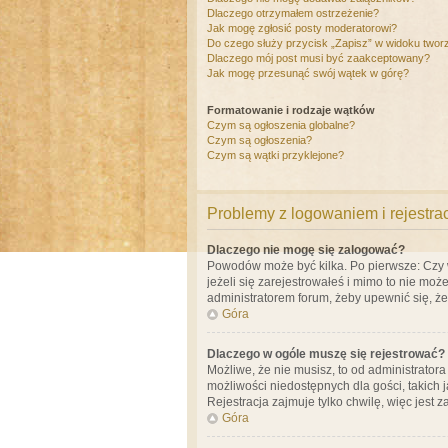
Dlaczego otrzymałem ostrzeżenie?
Jak mogę zgłosić posty moderatorowi?
Do czego służy przycisk „Zapisz” w widoku twor
Dlaczego mój post musi być zaakceptowany?
Jak mogę przesunąć swój wątek w górę?
Formatowanie i rodzaje wątków
Czym są ogłoszenia globalne?
Czym są ogłoszenia?
Czym są wątki przyklejone?
Problemy z logowaniem i rejestra
Dlaczego nie mogę się zalogować?
Powodów może być kilka. Po pierwsze: Czy w 
jeżeli się zarejestrowałeś i mimo to nie moż
administratorem forum, żeby upewnić się, ż
Góra
Dlaczego w ogóle muszę się rejestrować?
Możliwe, że nie musisz, to od administrator
możliwości niedostępnych dla gości, takich 
Rejestracja zajmuje tylko chwilę, więc jest 
Góra