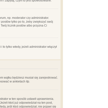
em i zapytaj, czym to jest spowodowane.
rum, np. moderator czy administrator.
 postów tylko po to, żeby zwiększyć swój
y Twój licznik postów albo przyzna Ci
o tylko wtedy, jeżeli administrator włączył
em wątku będziesz musiał się zarejestrować.
sować w ankietach itp.
istrator w ten sposób ustawił uprawnienia.
eżeli ktoś już odpowiedział na ten post,
tedy, jeśli ktoś odpowiedział; nie pojawi się