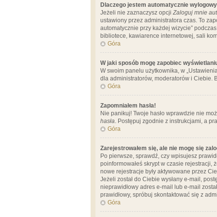
Dlaczego jestem automatycznie wylogow
Jeżeli nie zaznaczysz opcji
Zaloguj mnie aut
ustawiony przez administratora czas. To za
automatycznie przy każdej wizycie” podczas 
bibliotece, kawiarence internetowej, sali komp
Góra
W jaki sposób mogę zapobiec wyświetlani
W swoim panelu użytkownika, w „Ustawienia
dla administratorów, moderatorów i Ciebie. B
Góra
Zapomniałem hasła!
Nie panikuj! Twoje hasło wprawdzie nie moż
hasła
. Postępuj zgodnie z instrukcjami, a 
Góra
Zarejestrowałem się, ale nie mogę się zal
Po pierwsze, sprawdź, czy wpisujesz prawidł
poinformowałeś skrypt w czasie rejestracji, 
nowe rejestracje były aktywowane przez Cieb
Jeżeli został do Ciebie wysłany e-mail, pos
nieprawidłowy adres e-mail lub e-mail został
prawidłowy, spróbuj skontaktować się z admi
Góra