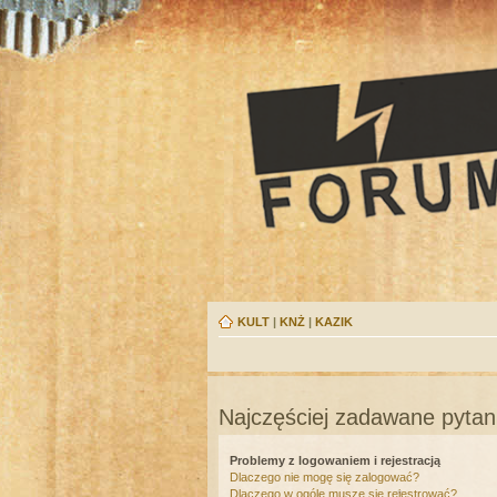
KULT
|
KNŻ
|
KAZIK
Najczęściej zadawane pytan
Problemy z logowaniem i rejestracją
Dlaczego nie mogę się zalogować?
Dlaczego w ogóle muszę się rejestrować?