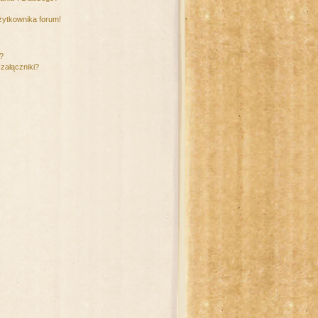
żytkownika forum!
m?
załączniki?