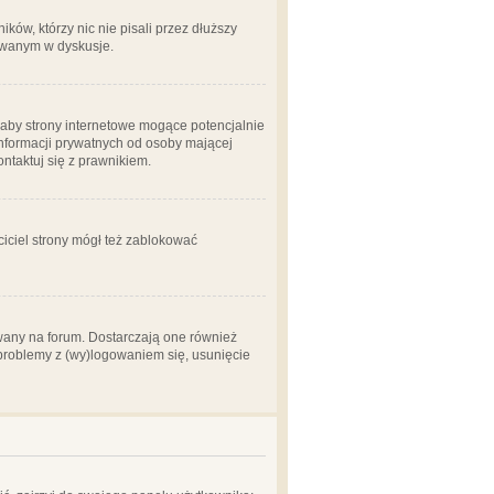
ów, którzy nic nie pisali przez dłuższy
żowanym w dyskusje.
aby strony internetowe mogące potencjalnie
informacji prywatnych od osoby mającej
ontaktuj się z prawnikiem.
ciciel strony mógł też zablokować
wany na forum. Dostarczają one również
z problemy z (wy)logowaniem się, usunięcie