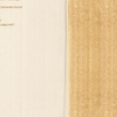
żytkownika forum!
m?
załączniki?