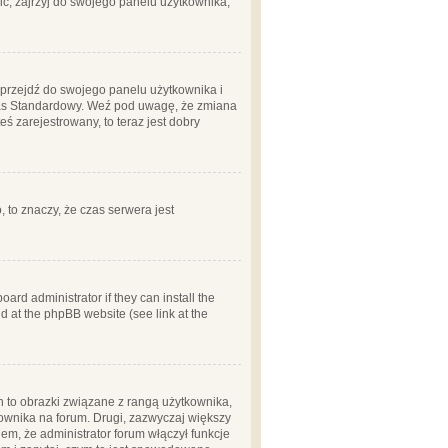
ć, zajrzyj do swojego panelu użytkownika;
m, przejdź do swojego panelu użytkownika i
zas Standardowy. Weź pod uwagę, że zmiana
ś zarejestrowany, to teraz jest dobry
, to znaczy, że czas serwera jest
ard administrator if they can install the
d at the phpBB website (see link at the
h to obrazki związane z rangą użytkownika,
kownika na forum. Drugi, zazwyczaj większy
em, że administrator forum włączył funkcje