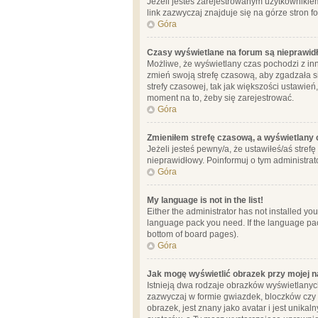
Jeżeli jesteś zarejestrowanym użytkownikie
link zazwyczaj znajduje się na górze stron f
Góra
Czasy wyświetlane na forum są nieprawid
Możliwe, że wyświetlany czas pochodzi z inne
zmień swoją strefę czasową, aby zgadzała 
strefy czasowej, tak jak większości ustawień
moment na to, żeby się zarejestrować.
Góra
Zmieniłem strefę czasową, a wyświetlany c
Jeżeli jesteś pewny/a, że ustawiłeś/aś stref
nieprawidłowy. Poinformuj o tym administrat
Góra
My language is not in the list!
Either the administrator has not installed yo
language pack you need. If the language pack
bottom of board pages).
Góra
Jak mogę wyświetlić obrazek przy mojej 
Istnieją dwa rodzaje obrazków wyświetlanyc
zazwyczaj w formie gwiazdek, bloczków czy k
obrazek, jest znany jako avatar i jest unik