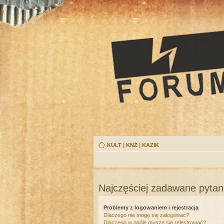
KULT
|
KNŻ
|
KAZIK
Najczęściej zadawane pytan
Problemy z logowaniem i rejestracją
Dlaczego nie mogę się zalogować?
Dlaczego w ogóle muszę się rejestrować?