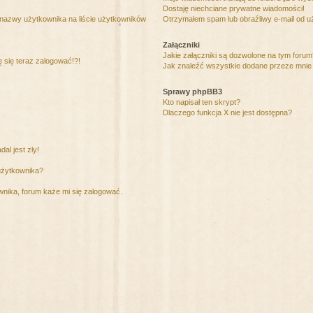
Dostaję niechciane prywatne wiadomości!
 nazwy użytkownika na liście użytkowników
Otrzymałem spam lub obraźliwy e-mail od u
Załączniki
Jakie załączniki są dozwolone na tym foru
ę się teraz zalogować!?!
Jak znaleźć wszystkie dodane przeze mnie 
Sprawy phpBB3
Kto napisał ten skrypt?
Dlaczego funkcja X nie jest dostępna?
al jest zły!
użytkownika?
nika, forum każe mi się zalogować.