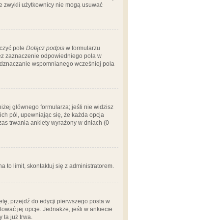
 że zwykli użytkownicy nie mogą usuwać
aczyć pole
Dołącz podpis
w formularzu
zez zaznaczenie odpowiedniego pola w
 odznaczanie wspomnianego wcześniej pola
iżej głównego formularza; jeśli nie widzisz
ich pól, upewniając się, że każda opcja
czas trwania ankiety wyrażony w dniach (0
a to limit, skontaktuj się z administratorem.
tę, przejdź do edycji pierwszego posta w
tować jej opcje. Jednakże, jeśli w ankiecie
ta już trwa.