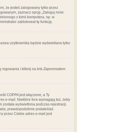
m, że jesteś zalogowany tylko przez
logowanym, zaznacz opcję „Zaloguj mnie
dzielonego z kimś komputera, np. w
dministrator zablokował tę funkcję.
 nazwa użytkownika będzie wyświetlana tylko
logowania i kliknij na link
Zapomniałem
Jeśli COPPA jest włączone, a Ty
res e-mail. Niektóre fora wymagają też, żeby
 została wyświetlona podczas rejestracji.
-maila, prawdopodobnie podałeś/aś
ny przez Ciebie adres e-mail jest