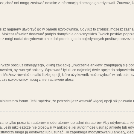
post, choć oni mogą zostawić notatkę z informacją dlaczego go edytowali. Zauważ,
isz najpierw utworzyć go w panelu użytkownika. Gdy już to zrobisz, możesz zazn
go. Możesz również dodawać podpis domyślnie do wszystkich Twoich postów, popr
ziesz mógł nadal decydować o nie dołączeniu go do pojedynczych postów poprzez
wszy post już istniejącego, kliknij zakładkę „Tworzenie ankiety” znajdującą się pon
rawnień, by tworzyć ankiety. Wprowadź tytuł i co najmniej dwie opcje do odpowiedn
ym. Możesz również ustalić liczbę opcji, które użytkownik może wybrać w ankiecie, 
, czy użytkownicy mogą zmieniać swoje głosy.
ministratora forum. Jeśli sądzisz, że potrzebujesz wstawić więcej opcji niż pozwala n
ane tylko przez ich autorów, moderatorów lub administratorów. Aby edytować ankie
. Jeśli nikt jeszcze nie głosował w ankiecie, jej autor może usunąć ankietę lub edy
stratorzy mogą ją edytować lub usunąć. To zapobiega modyfikowaniu ankiety, kiedy 