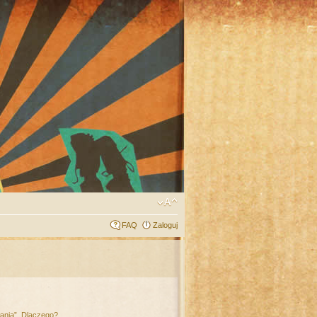
FAQ
Zaloguj
łania”. Dlaczego?