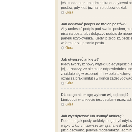
jeśli moderator lub administrator edytował 
postów, gdy ktoś już na nie odpowiedział.
Góra
Jak dodawać podpis do moich postów?
Aby umieścić podpis pod swoim postem, mus
pisania posta, aby dołączyć podpis do nie
panelu użytkownika. Kiedy to zrobisz, będ
w formularzu pisania posta.
Góra
Jak utworzyć ankietę?
Kiedy tworzysz nowy wątek lub edytujesz pier
jej, to znaczy, że nie masz odpowiednich up
znajduje się w osobnej linii w polu tekstow
oznacza brak limitu) i w końcu zadecydować
Góra
Dlaczego nie mogę wybrać więcej opcji?
Limit opcji w ankiecie jest ustalany przez ad
Góra
Jak wyedytować lub usunąć ankietę?
Podobnie jak posty, ankiety mogą być edytow
wątku, z którym zawsze związana jest ankieta
już głosowano, jedynie moderatorzy i admini