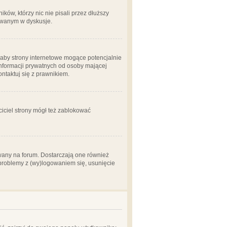
ów, którzy nic nie pisali przez dłuższy
żowanym w dyskusje.
aby strony internetowe mogące potencjalnie
informacji prywatnych od osoby mającej
ontaktuj się z prawnikiem.
ciciel strony mógł też zablokować
wany na forum. Dostarczają one również
z problemy z (wy)logowaniem się, usunięcie