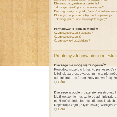
Dlaczego otrzymałem ostrzeżenie?
Jak mogę zgłosić posty moderatorowi?
Do czego służy przycisk „Zapisz” w widoku twor
Dlaczego mój post musi być zaakceptowany?
Jak mogę przesunąć swój wątek w górę?
Formatowanie i rodzaje wątków
Czym są ogłoszenia globalne?
Czym są ogłoszenia?
Czym są wątki przyklejone?
Problemy z logowaniem i rejestra
Dlaczego nie mogę się zalogować?
Powodów może być kilka. Po pierwsze: Czy w 
jeżeli się zarejestrowałeś i mimo to nie moż
administratorem forum, żeby upewnić się, ż
Góra
Dlaczego w ogóle muszę się rejestrować?
Możliwe, że nie musisz, to od administrator
możliwości niedostępnych dla gości, takich 
Rejestracja zajmuje tylko chwilę, więc jest 
Góra