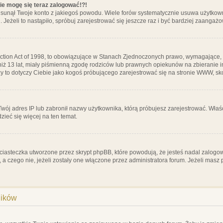
nie mogę się teraz zalogować!?!
sunął Twoje konto z jakiegoś powodu. Wiele forów systematycznie usuwa użytkownik
 Jeżeli to nastąpiło, spróbuj zarejestrować się jeszcze raz i być bardziej zaanga
ction Act of 1998, to obowiązujące w Stanach Zjednoczonych prawo, wymagające, 
 niż 13 lat, miały piśmienną zgodę rodziców lub prawnych opiekunów na zbieranie 
 czy to dotyczy Ciebie jako kogoś próbującego zarejestrować się na stronie WWW, sk
 Twój adres IP lub zabronił nazwy użytkownika, którą próbujesz zarejestrować. Właś
dzieć się więcej na ten temat.
ciasteczka utworzone przez skrypt phpBB, które powodują, że jesteś nadal zalogo
ś, a czego nie, jeżeli zostały one włączone przez administratora forum. Jeżeli mas
ników