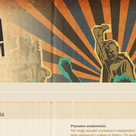
ia
Prywatne wiadomości
Nie mogę wysyłać prywatnych wiadomości!
Moje wiadomości trafiają do folderu „Do wys