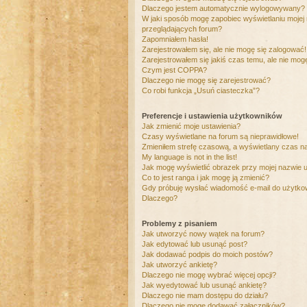
Dlaczego jestem automatycznie wylogowywany?
W jaki sposób mogę zapobiec wyświetlaniu mojej
przeglądających forum?
Zapomniałem hasła!
Zarejestrowałem się, ale nie mogę się zalogować!
Zarejestrowałem się jakiś czas temu, ale nie mog
Czym jest COPPA?
Dlaczego nie mogę się zarejestrować?
Co robi funkcja „Usuń ciasteczka”?
Preferencje i ustawienia użytkowników
Jak zmienić moje ustawienia?
Czasy wyświetlane na forum są nieprawidłowe!
Zmieniłem strefę czasową, a wyświetlany czas nad
My language is not in the list!
Jak mogę wyświetlić obrazek przy mojej nazwie 
Co to jest ranga i jak mogę ją zmienić?
Gdy próbuję wysłać wiadomość e-mail do użytkow
Dlaczego?
Problemy z pisaniem
Jak utworzyć nowy wątek na forum?
Jak edytować lub usunąć post?
Jak dodawać podpis do moich postów?
Jak utworzyć ankietę?
Dlaczego nie mogę wybrać więcej opcji?
Jak wyedytować lub usunąć ankietę?
Dlaczego nie mam dostępu do działu?
Dlaczego nie mogę dodawać załączników?