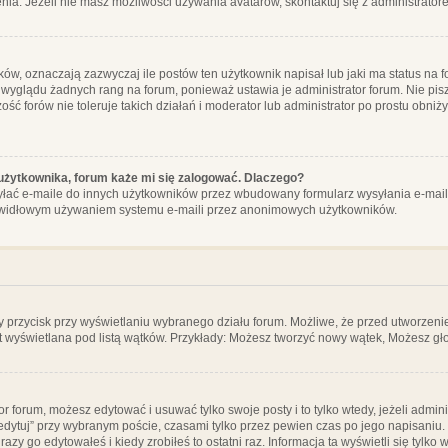
ia. Jeżeli nie masz możliwości używania avatarów, skontaktuj się z administrator
, oznaczają zazwyczaj ile postów ten użytkownik napisał lub jaki ma status na fo
 wyglądu żadnych rang na forum, ponieważ ustawia je administrator forum. Nie pisz
zość forów nie toleruje takich działań i moderator lub administrator po prostu obniż
użytkownika, forum każe mi się zalogować. Dlaczego?
ać e-maile do innych użytkowników przez wbudowany formularz wysyłania e-maili i t
rawidłowym używaniem systemu e-maili przez anonimowych użytkowników.
y przycisk przy wyświetlaniu wybranego działu forum. Możliwe, że przed utworzeni
t wyświetlana pod listą wątków. Przykłady: Możesz tworzyć nowy wątek, Możesz gło
or forum, możesz edytować i usuwać tylko swoje posty i to tylko wtedy, jeżeli admin
edytuj” przy wybranym poście, czasami tylko przez pewien czas po jego napisaniu. J
zy go edytowałeś i kiedy zrobiłeś to ostatni raz. Informacja ta wyświetli się tylko w