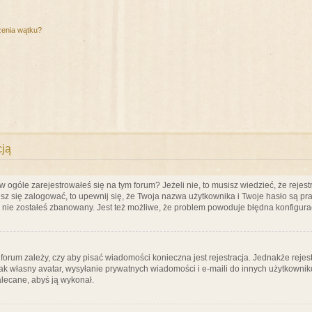
zenia wątku?
cją
ogóle zarejestrowałeś się na tym forum? Jeżeli nie, to musisz wiedzieć, że rejestr
esz się zalogować, to upewnij się, że Twoja nazwa użytkownika i Twoje hasło są praw
e nie zostałeś zbanowany. Jest też możliwe, że problem powoduje błędna konfigura
a forum zależy, czy aby pisać wiadomości konieczna jest rejestracja. Jednakże reje
jak własny avatar, wysyłanie prywatnych wiadomości i e-maili do innych użytkownik
zalecane, abyś ją wykonał.