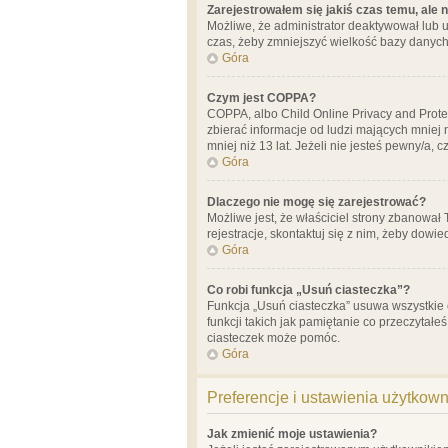
Zarejestrowałem się jakiś czas temu, ale 
Możliwe, że administrator deaktywował lub u
czas, żeby zmniejszyć wielkość bazy danych.
Góra
Czym jest COPPA?
COPPA, albo Child Online Privacy and Prote
zbierać informacje od ludzi mających mniej
mniej niż 13 lat. Jeżeli nie jesteś pewny/a,
Góra
Dlaczego nie mogę się zarejestrować?
Możliwe jest, że właściciel strony zbanował
rejestracje, skontaktuj się z nim, żeby dowie
Góra
Co robi funkcja „Usuń ciasteczka”?
Funkcja „Usuń ciasteczka” usuwa wszystkie 
funkcji takich jak pamiętanie co przeczytałe
ciasteczek może pomóc.
Góra
Preferencje i ustawienia użytkow
Jak zmienić moje ustawienia?