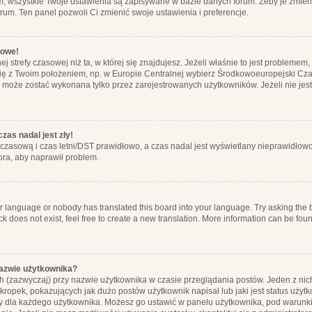
m, wszystkie Twoje ustawienia są zapisywane w bazie danych forum. Żeby je zmieni
orum. Ten panel pozwoli Ci zmienić swoje ustawienia i preferencje.
łowe!
j strefy czasowej niż ta, w której się znajdujesz. Jeżeli właśnie to jest probleme
się z Twoim położeniem, np. w Europie Centralnej wybierz Środkowoeuropejski C
, może zostać wykonana tylko przez zarejestrowanych użytkowników. Jeżeli nie jeste
zas nadal jest zły!
ę czasową i czas letni/DST prawidłowo, a czas nadal jest wyświetlany nieprawidłowo
ora, aby naprawił problem.
ur language or nobody has translated this board into your language. Try asking the bo
 does not exist, feel free to create a new translation. More information can be foun
nazwie użytkownika?
h (zazwyczaj) przy nazwie użytkownika w czasie przeglądania postów. Jeden z nic
ropek, pokazujących jak dużo postów użytkownik napisał lub jaki jest status użyt
alny dla każdego użytkownika. Możesz go ustawić w panelu użytkownika, pod warunki