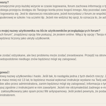
ywany?
omatycznie przy każdej wizycie
w czasie logowania, forum zachowa informację o ty
pobiega przejęciu dostępu do Twojego konta przez kogoś innego. Aby pozostać za
logowania się. Jest to stanowczo niezalecane, jeżeli korzystasz z forum ze współ
uterowej w szkole / na uczelni itp. Jeżeli nie widzisz tej opcji, to oznacza to, że a
u mojej nazwy użytkownika na liście użytkowników przeglądających forum?
ch forum”, znajdziesz opcję
Nie pokazuj, że jestem online
. Włącz tę opcję i Twoja
ędziesz liczony jako ukryty użytkownik.
e zostać odzyskane, ale bez problemu może zostać zresetowane. Przejdź na stronę 
prawdopodobnie niedługo znów będziesz mógł się zalogować.
ogować!
ową nazwę użytkownika i hasło. Jeśli tak, to nastąpiła jedna z tych dwóch rzeczy: 
że masz mniej niż 13 lat, to będziesz musiał wykonać instrukcje wysłane na Twój ad
ie albo przez administratora, zanim będziesz mógł się zalogować; informacja o tym
tępuj zgodnie z instrukcjami w nim zawartymi. Jeżeli nie otrzymałeś/aś żadnego e
 zaklasyfikowany jako spam przez filtr antyspamowy. Jeśli jesteś pewny/a, że poda
nistratorem.