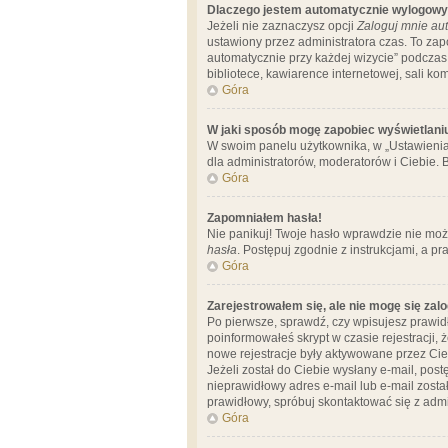
Dlaczego jestem automatycznie wylogow
Jeżeli nie zaznaczysz opcji
Zaloguj mnie aut
ustawiony przez administratora czas. To za
automatycznie przy każdej wizycie” podczas 
bibliotece, kawiarence internetowej, sali komp
Góra
W jaki sposób mogę zapobiec wyświetlani
W swoim panelu użytkownika, w „Ustawienia
dla administratorów, moderatorów i Ciebie. B
Góra
Zapomniałem hasła!
Nie panikuj! Twoje hasło wprawdzie nie moż
hasła
. Postępuj zgodnie z instrukcjami, a 
Góra
Zarejestrowałem się, ale nie mogę się zal
Po pierwsze, sprawdź, czy wpisujesz prawidł
poinformowałeś skrypt w czasie rejestracji, 
nowe rejestracje były aktywowane przez Cieb
Jeżeli został do Ciebie wysłany e-mail, pos
nieprawidłowy adres e-mail lub e-mail został
prawidłowy, spróbuj skontaktować się z admi
Góra