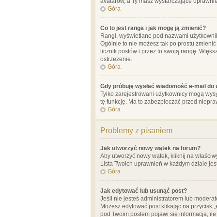
avatarów, a Ty masz wystarczające uprawnien
Góra
Co to jest ranga i jak mogę ją zmienić?
Rangi, wyświetlane pod nazwami użytkowników
Ogólnie to nie możesz tak po prostu zmienić
licznik postów i przez to swoją rangę. Więks
ostrzeżenie.
Góra
Gdy próbuję wysłać wiadomość e-mail do 
Tylko zarejestrowani użytkownicy mogą wysył
tę funkcję. Ma to zabezpieczać przed niep
Góra
Problemy z pisaniem
Jak utworzyć nowy wątek na forum?
Aby utworzyć nowy wątek, kliknij na właściw
Lista Twoich uprawnień w każdym dziale jes
Góra
Jak edytować lub usunąć post?
Jeśli nie jesteś administratorem lub moderat
Możesz edytować post klikając na przycisk „
pod Twoim postem pojawi się informacja, ile ra