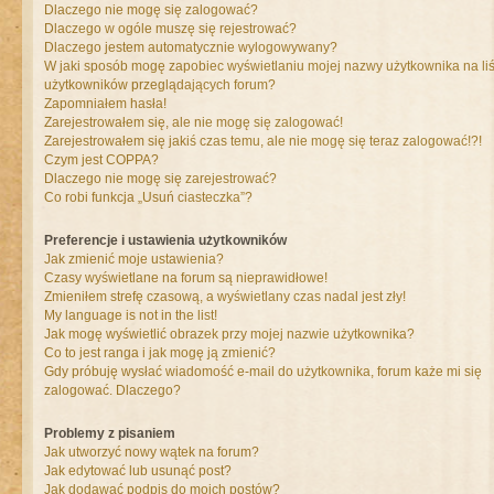
Dlaczego nie mogę się zalogować?
Dlaczego w ogóle muszę się rejestrować?
Dlaczego jestem automatycznie wylogowywany?
W jaki sposób mogę zapobiec wyświetlaniu mojej nazwy użytkownika na liś
użytkowników przeglądających forum?
Zapomniałem hasła!
Zarejestrowałem się, ale nie mogę się zalogować!
Zarejestrowałem się jakiś czas temu, ale nie mogę się teraz zalogować!?!
Czym jest COPPA?
Dlaczego nie mogę się zarejestrować?
Co robi funkcja „Usuń ciasteczka”?
Preferencje i ustawienia użytkowników
Jak zmienić moje ustawienia?
Czasy wyświetlane na forum są nieprawidłowe!
Zmieniłem strefę czasową, a wyświetlany czas nadal jest zły!
My language is not in the list!
Jak mogę wyświetlić obrazek przy mojej nazwie użytkownika?
Co to jest ranga i jak mogę ją zmienić?
Gdy próbuję wysłać wiadomość e-mail do użytkownika, forum każe mi się
zalogować. Dlaczego?
Problemy z pisaniem
Jak utworzyć nowy wątek na forum?
Jak edytować lub usunąć post?
Jak dodawać podpis do moich postów?