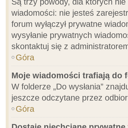
Są trzy powody, dla których n
wiadomości: nie jesteś zarejest
forum wyłączył prywatne wiadom
wysyłanie prywatnych wiadomości
skontaktuj się z administratore
Góra
Moje wiadomości trafiają do 
W folderze „Do wysłania” znajdu
jeszcze odczytane przez odbior
Góra
Dostaję niechciane prywatne