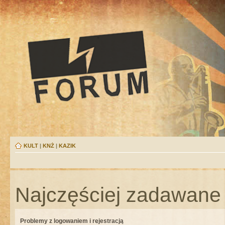
KULT
|
KNŻ
|
KAZIK
Najczęściej zadawane 
Problemy z logowaniem i rejestracją