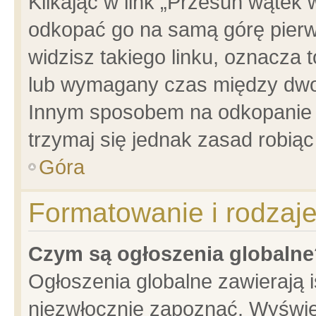
Klikając w link „Przesuń wątek
odkopać go na samą górę pierwsz
widzisz takiego linku, oznacza 
lub wymagany czas między dwoma
Innym sposobem na odkopanie w
trzymaj się jednak zasad robiąc 
Góra
Formatowanie i rodzaj
Czym są ogłoszenia globalne
Ogłoszenia globalne zawierają is
niezwłocznie zapoznać. Wyświet