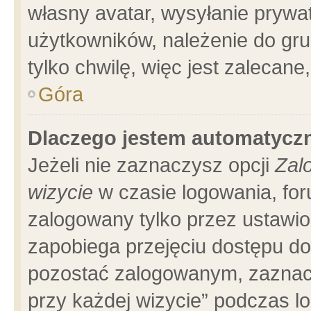
własny avatar, wysyłanie prywa
użytkowników, należenie do gru
tylko chwilę, więc jest zalecane
Góra
Dlaczego jestem automatyc
Jeżeli nie zaznaczysz opcji
Zal
wizycie
w czasie logowania, for
zalogowany tylko przez ustawio
zapobiega przejęciu dostępu d
pozostać zalogowanym, zaznacz
przy każdej wizycie” podczas l