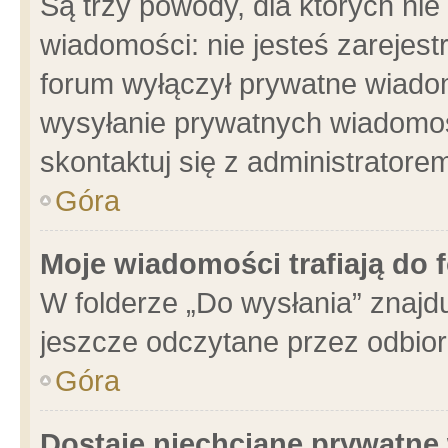
Są trzy powody, dla których n
wiadomości: nie jesteś zarejest
forum wyłączył prywatne wiadom
wysyłanie prywatnych wiadomości
skontaktuj się z administratore
Góra
Moje wiadomości trafiają do 
W folderze „Do wysłania” znajdu
jeszcze odczytane przez odbior
Góra
Dostaję niechciane prywatne