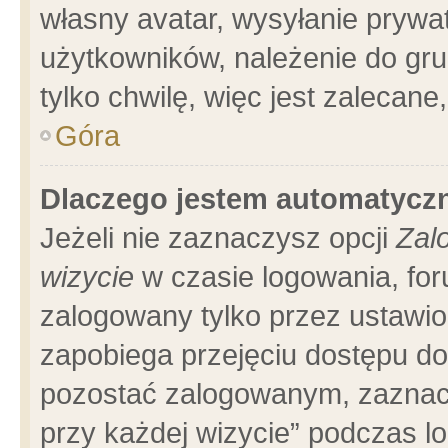
własny avatar, wysyłanie prywa
użytkowników, należenie do gru
tylko chwilę, więc jest zalecane
Góra
Dlaczego jestem automatyc
Jeżeli nie zaznaczysz opcji
Zal
wizycie
w czasie logowania, for
zalogowany tylko przez ustawio
zapobiega przejęciu dostępu d
pozostać zalogowanym, zaznacz
przy każdej wizycie” podczas l