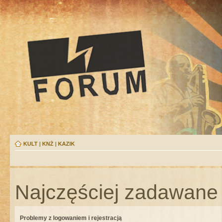
KULT
|
KNŻ
|
KAZIK
Najczęściej zadawane 
Problemy z logowaniem i rejestracją