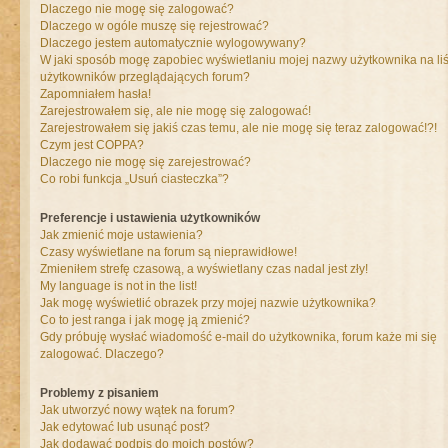
Dlaczego nie mogę się zalogować?
Dlaczego w ogóle muszę się rejestrować?
Dlaczego jestem automatycznie wylogowywany?
W jaki sposób mogę zapobiec wyświetlaniu mojej nazwy użytkownika na liś
użytkowników przeglądających forum?
Zapomniałem hasła!
Zarejestrowałem się, ale nie mogę się zalogować!
Zarejestrowałem się jakiś czas temu, ale nie mogę się teraz zalogować!?!
Czym jest COPPA?
Dlaczego nie mogę się zarejestrować?
Co robi funkcja „Usuń ciasteczka”?
Preferencje i ustawienia użytkowników
Jak zmienić moje ustawienia?
Czasy wyświetlane na forum są nieprawidłowe!
Zmieniłem strefę czasową, a wyświetlany czas nadal jest zły!
My language is not in the list!
Jak mogę wyświetlić obrazek przy mojej nazwie użytkownika?
Co to jest ranga i jak mogę ją zmienić?
Gdy próbuję wysłać wiadomość e-mail do użytkownika, forum każe mi się
zalogować. Dlaczego?
Problemy z pisaniem
Jak utworzyć nowy wątek na forum?
Jak edytować lub usunąć post?
Jak dodawać podpis do moich postów?