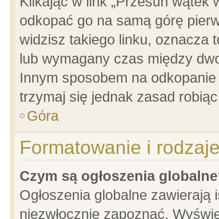
Klikając w link „Przesuń wątek
odkopać go na samą górę pierwsz
widzisz takiego linku, oznacza 
lub wymagany czas między dwoma
Innym sposobem na odkopanie w
trzymaj się jednak zasad robiąc 
Góra
Formatowanie i rodzaj
Czym są ogłoszenia globalne
Ogłoszenia globalne zawierają is
niezwłocznie zapoznać. Wyświet