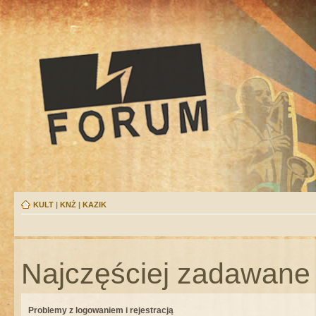
KULT
|
KNŻ
|
KAZIK
Najczęściej zadawane 
Problemy z logowaniem i rejestracją