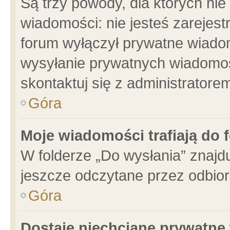
Są trzy powody, dla których n
wiadomości: nie jesteś zarejest
forum wyłączył prywatne wiadom
wysyłanie prywatnych wiadomości
skontaktuj się z administratore
Góra
Moje wiadomości trafiają do 
W folderze „Do wysłania” znajdu
jeszcze odczytane przez odbior
Góra
Dostaję niechciane prywatne