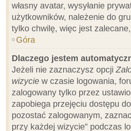
własny avatar, wysyłanie prywa
użytkowników, należenie do gru
tylko chwilę, więc jest zalecane
Góra
Dlaczego jestem automatyc
Jeżeli nie zaznaczysz opcji
Zal
wizycie
w czasie logowania, for
zalogowany tylko przez ustawio
zapobiega przejęciu dostępu d
pozostać zalogowanym, zaznacz
przy każdej wizycie” podczas l