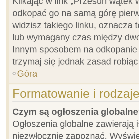
Klikając w link „Przesuń wątek
odkopać go na samą górę pierwsz
widzisz takiego linku, oznacza 
lub wymagany czas między dwoma
Innym sposobem na odkopanie w
trzymaj się jednak zasad robiąc 
Góra
Formatowanie i rodzaj
Czym są ogłoszenia globalne
Ogłoszenia globalne zawierają is
niezwłocznie zapoznać. Wyświet