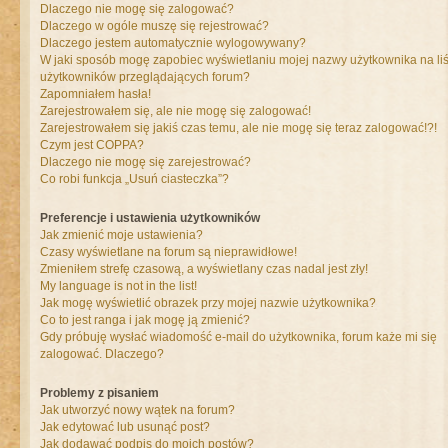
Dlaczego nie mogę się zalogować?
Dlaczego w ogóle muszę się rejestrować?
Dlaczego jestem automatycznie wylogowywany?
W jaki sposób mogę zapobiec wyświetlaniu mojej nazwy użytkownika na liś
użytkowników przeglądających forum?
Zapomniałem hasła!
Zarejestrowałem się, ale nie mogę się zalogować!
Zarejestrowałem się jakiś czas temu, ale nie mogę się teraz zalogować!?!
Czym jest COPPA?
Dlaczego nie mogę się zarejestrować?
Co robi funkcja „Usuń ciasteczka”?
Preferencje i ustawienia użytkowników
Jak zmienić moje ustawienia?
Czasy wyświetlane na forum są nieprawidłowe!
Zmieniłem strefę czasową, a wyświetlany czas nadal jest zły!
My language is not in the list!
Jak mogę wyświetlić obrazek przy mojej nazwie użytkownika?
Co to jest ranga i jak mogę ją zmienić?
Gdy próbuję wysłać wiadomość e-mail do użytkownika, forum każe mi się
zalogować. Dlaczego?
Problemy z pisaniem
Jak utworzyć nowy wątek na forum?
Jak edytować lub usunąć post?
Jak dodawać podpis do moich postów?