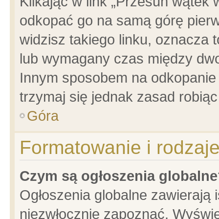
Klikając w link „Przesuń wątek
odkopać go na samą górę pierwsz
widzisz takiego linku, oznacza 
lub wymagany czas między dwoma
Innym sposobem na odkopanie w
trzymaj się jednak zasad robiąc 
Góra
Formatowanie i rodzaj
Czym są ogłoszenia globalne
Ogłoszenia globalne zawierają is
niezwłocznie zapoznać. Wyświet