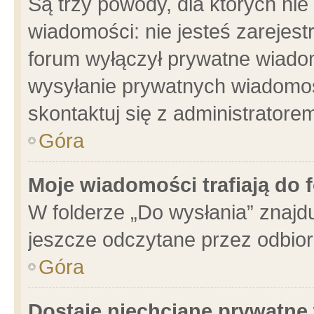
Są trzy powody, dla których n
wiadomości: nie jesteś zarejest
forum wyłączył prywatne wiadom
wysyłanie prywatnych wiadomości
skontaktuj się z administratore
Góra
Moje wiadomości trafiają do 
W folderze „Do wysłania” znajdu
jeszcze odczytane przez odbior
Góra
Dostaję niechciane prywatne