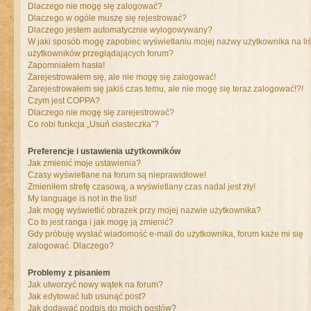
Dlaczego nie mogę się zalogować?
Dlaczego w ogóle muszę się rejestrować?
Dlaczego jestem automatycznie wylogowywany?
W jaki sposób mogę zapobiec wyświetlaniu mojej nazwy użytkownika na liś
użytkowników przeglądających forum?
Zapomniałem hasła!
Zarejestrowałem się, ale nie mogę się zalogować!
Zarejestrowałem się jakiś czas temu, ale nie mogę się teraz zalogować!?!
Czym jest COPPA?
Dlaczego nie mogę się zarejestrować?
Co robi funkcja „Usuń ciasteczka”?
Preferencje i ustawienia użytkowników
Jak zmienić moje ustawienia?
Czasy wyświetlane na forum są nieprawidłowe!
Zmieniłem strefę czasową, a wyświetlany czas nadal jest zły!
My language is not in the list!
Jak mogę wyświetlić obrazek przy mojej nazwie użytkownika?
Co to jest ranga i jak mogę ją zmienić?
Gdy próbuję wysłać wiadomość e-mail do użytkownika, forum każe mi się
zalogować. Dlaczego?
Problemy z pisaniem
Jak utworzyć nowy wątek na forum?
Jak edytować lub usunąć post?
Jak dodawać podpis do moich postów?