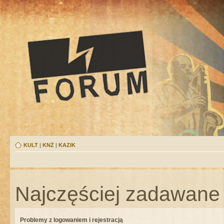
KULT
|
KNŻ
|
KAZIK
Najczęściej zadawane 
Problemy z logowaniem i rejestracją