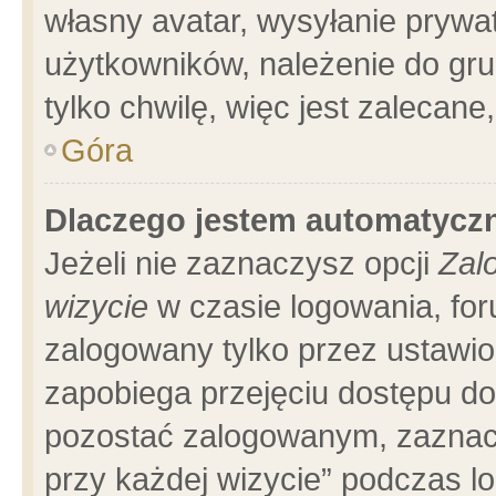
własny avatar, wysyłanie prywa
użytkowników, należenie do gru
tylko chwilę, więc jest zalecane
Góra
Dlaczego jestem automatyc
Jeżeli nie zaznaczysz opcji
Zal
wizycie
w czasie logowania, for
zalogowany tylko przez ustawio
zapobiega przejęciu dostępu d
pozostać zalogowanym, zaznacz
przy każdej wizycie” podczas l