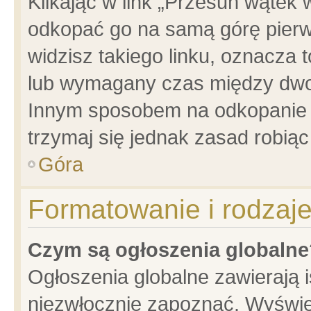
Klikając w link „Przesuń wątek
odkopać go na samą górę pierwsz
widzisz takiego linku, oznacza 
lub wymagany czas między dwoma
Innym sposobem na odkopanie w
trzymaj się jednak zasad robiąc 
Góra
Formatowanie i rodzaj
Czym są ogłoszenia globalne
Ogłoszenia globalne zawierają is
niezwłocznie zapoznać. Wyświet