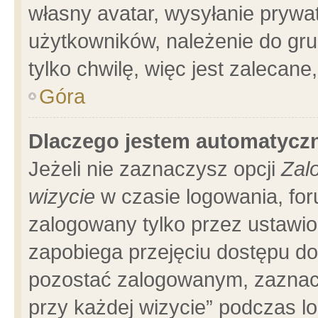
własny avatar, wysyłanie prywa
użytkowników, należenie do gru
tylko chwilę, więc jest zalecane
Góra
Dlaczego jestem automatyc
Jeżeli nie zaznaczysz opcji
Zal
wizycie
w czasie logowania, for
zalogowany tylko przez ustawio
zapobiega przejęciu dostępu d
pozostać zalogowanym, zaznacz
przy każdej wizycie” podczas l