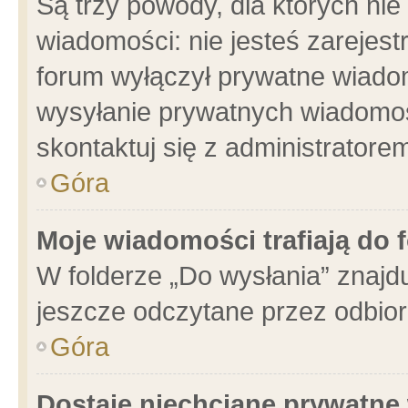
Są trzy powody, dla których n
wiadomości: nie jesteś zarejest
forum wyłączył prywatne wiadom
wysyłanie prywatnych wiadomości
skontaktuj się z administratore
Góra
Moje wiadomości trafiają do 
W folderze „Do wysłania” znajdu
jeszcze odczytane przez odbior
Góra
Dostaję niechciane prywatne