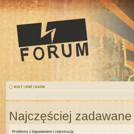
KULT
|
KNŻ
|
KAZIK
Najczęściej zadawane 
Problemy z logowaniem i rejestracją