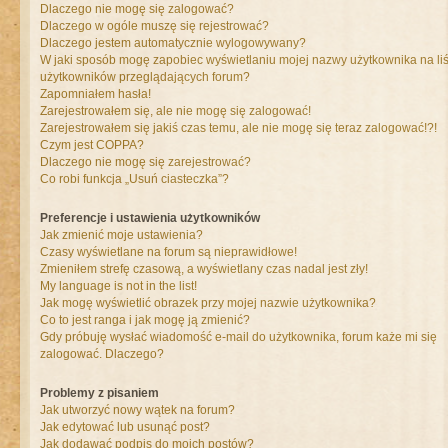
Dlaczego nie mogę się zalogować?
Dlaczego w ogóle muszę się rejestrować?
Dlaczego jestem automatycznie wylogowywany?
W jaki sposób mogę zapobiec wyświetlaniu mojej nazwy użytkownika na liś
użytkowników przeglądających forum?
Zapomniałem hasła!
Zarejestrowałem się, ale nie mogę się zalogować!
Zarejestrowałem się jakiś czas temu, ale nie mogę się teraz zalogować!?!
Czym jest COPPA?
Dlaczego nie mogę się zarejestrować?
Co robi funkcja „Usuń ciasteczka”?
Preferencje i ustawienia użytkowników
Jak zmienić moje ustawienia?
Czasy wyświetlane na forum są nieprawidłowe!
Zmieniłem strefę czasową, a wyświetlany czas nadal jest zły!
My language is not in the list!
Jak mogę wyświetlić obrazek przy mojej nazwie użytkownika?
Co to jest ranga i jak mogę ją zmienić?
Gdy próbuję wysłać wiadomość e-mail do użytkownika, forum każe mi się
zalogować. Dlaczego?
Problemy z pisaniem
Jak utworzyć nowy wątek na forum?
Jak edytować lub usunąć post?
Jak dodawać podpis do moich postów?