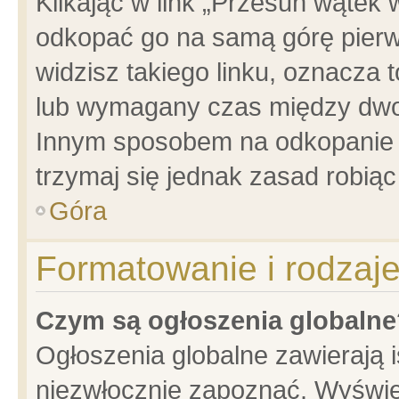
Klikając w link „Przesuń wątek
odkopać go na samą górę pierwsz
widzisz takiego linku, oznacza 
lub wymagany czas między dwoma
Innym sposobem na odkopanie w
trzymaj się jednak zasad robiąc 
Góra
Formatowanie i rodzaj
Czym są ogłoszenia globalne
Ogłoszenia globalne zawierają is
niezwłocznie zapoznać. Wyświet