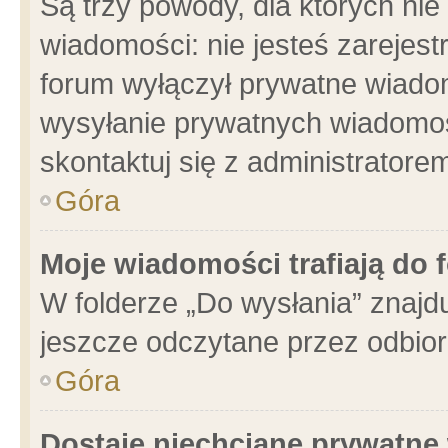
Są trzy powody, dla których n
wiadomości: nie jesteś zarejest
forum wyłączył prywatne wiadom
wysyłanie prywatnych wiadomości
skontaktuj się z administratore
Góra
Moje wiadomości trafiają do 
W folderze „Do wysłania” znajdu
jeszcze odczytane przez odbior
Góra
Dostaję niechciane prywatne