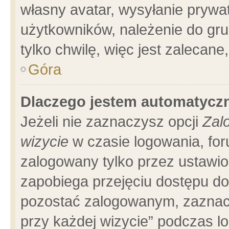
własny avatar, wysyłanie prywa
użytkowników, należenie do gru
tylko chwilę, więc jest zalecane
Góra
Dlaczego jestem automatyc
Jeżeli nie zaznaczysz opcji
Zal
wizycie
w czasie logowania, for
zalogowany tylko przez ustawio
zapobiega przejęciu dostępu d
pozostać zalogowanym, zaznacz
przy każdej wizycie” podczas l