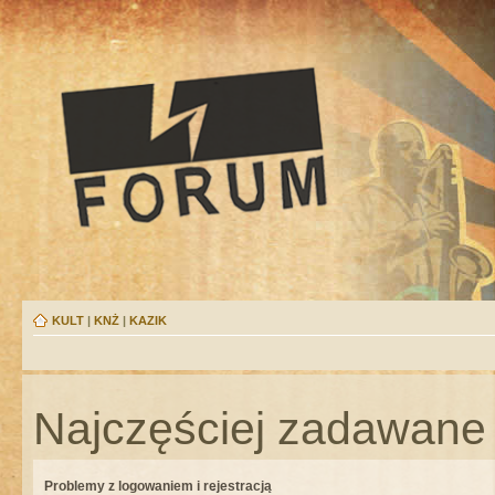
KULT
|
KNŻ
|
KAZIK
Najczęściej zadawane 
Problemy z logowaniem i rejestracją