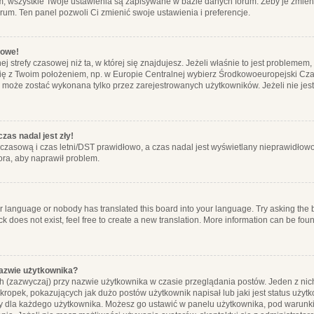
m, wszystkie Twoje ustawienia są zapisywane w bazie danych forum. Żeby je zmieni
orum. Ten panel pozwoli Ci zmienić swoje ustawienia i preferencje.
łowe!
j strefy czasowej niż ta, w której się znajdujesz. Jeżeli właśnie to jest probleme
się z Twoim położeniem, np. w Europie Centralnej wybierz Środkowoeuropejski C
, może zostać wykonana tylko przez zarejestrowanych użytkowników. Jeżeli nie jeste
zas nadal jest zły!
ę czasową i czas letni/DST prawidłowo, a czas nadal jest wyświetlany nieprawidłowo
ora, aby naprawił problem.
ur language or nobody has translated this board into your language. Try asking the bo
 does not exist, feel free to create a new translation. More information can be foun
nazwie użytkownika?
h (zazwyczaj) przy nazwie użytkownika w czasie przeglądania postów. Jeden z nic
ropek, pokazujących jak dużo postów użytkownik napisał lub jaki jest status użyt
alny dla każdego użytkownika. Możesz go ustawić w panelu użytkownika, pod warunki