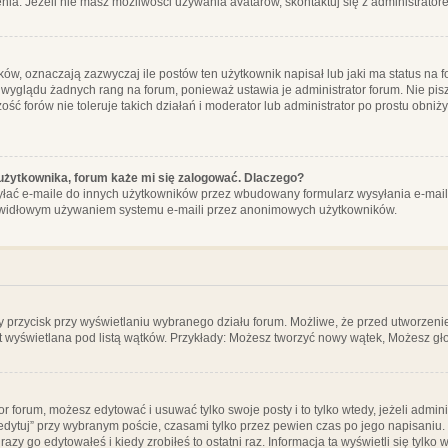
ia. Jeżeli nie masz możliwości używania avatarów, skontaktuj się z administrator
, oznaczają zazwyczaj ile postów ten użytkownik napisał lub jaki ma status na fo
 wyglądu żadnych rang na forum, ponieważ ustawia je administrator forum. Nie pisz
zość forów nie toleruje takich działań i moderator lub administrator po prostu obniż
użytkownika, forum każe mi się zalogować. Dlaczego?
ać e-maile do innych użytkowników przez wbudowany formularz wysyłania e-maili i t
rawidłowym używaniem systemu e-maili przez anonimowych użytkowników.
y przycisk przy wyświetlaniu wybranego działu forum. Możliwe, że przed utworzeni
t wyświetlana pod listą wątków. Przykłady: Możesz tworzyć nowy wątek, Możesz gło
or forum, możesz edytować i usuwać tylko swoje posty i to tylko wtedy, jeżeli admin
edytuj” przy wybranym poście, czasami tylko przez pewien czas po jego napisaniu. J
zy go edytowałeś i kiedy zrobiłeś to ostatni raz. Informacja ta wyświetli się tylko w