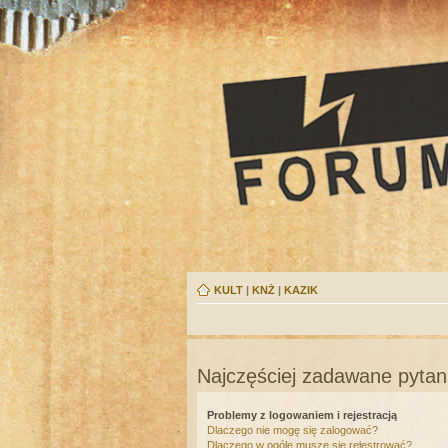
KULT
|
KNŻ
|
KAZIK
Najczęściej zadawane pytan
Problemy z logowaniem i rejestracją
Dlaczego nie mogę się zalogować?
Dlaczego w ogóle muszę się rejestrować?