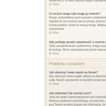
avatarów, a Ty masz wystarczające uprawnien
Góra
Co to jest ranga i jak mogę ją zmienić?
Rangi, wyświetlane pod nazwami użytkowników
Ogólnie to nie możesz tak po prostu zmienić
licznik postów i przez to swoją rangę. Więks
ostrzeżenie.
Góra
Gdy próbuję wysłać wiadomość e-mail do 
Tylko zarejestrowani użytkownicy mogą wysył
tę funkcję. Ma to zabezpieczać przed niep
Góra
Problemy z pisaniem
Jak utworzyć nowy wątek na forum?
Aby utworzyć nowy wątek, kliknij na właściw
Lista Twoich uprawnień w każdym dziale jes
Góra
Jak edytować lub usunąć post?
Jeśli nie jesteś administratorem lub moderat
Możesz edytować post klikając na przycisk „
pod Twoim postem pojawi się informacja, ile ra