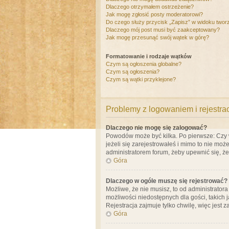
Dlaczego otrzymałem ostrzeżenie?
Jak mogę zgłosić posty moderatorowi?
Do czego służy przycisk „Zapisz” w widoku twor
Dlaczego mój post musi być zaakceptowany?
Jak mogę przesunąć swój wątek w górę?
Formatowanie i rodzaje wątków
Czym są ogłoszenia globalne?
Czym są ogłoszenia?
Czym są wątki przyklejone?
Problemy z logowaniem i rejestra
Dlaczego nie mogę się zalogować?
Powodów może być kilka. Po pierwsze: Czy w 
jeżeli się zarejestrowałeś i mimo to nie moż
administratorem forum, żeby upewnić się, ż
Góra
Dlaczego w ogóle muszę się rejestrować?
Możliwe, że nie musisz, to od administrator
możliwości niedostępnych dla gości, takich 
Rejestracja zajmuje tylko chwilę, więc jest 
Góra