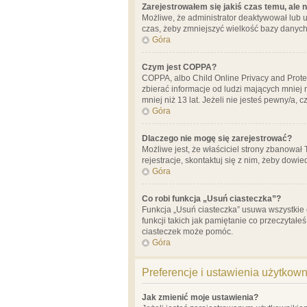
Zarejestrowałem się jakiś czas temu, ale 
Możliwe, że administrator deaktywował lub u
czas, żeby zmniejszyć wielkość bazy danych.
Góra
Czym jest COPPA?
COPPA, albo Child Online Privacy and Prote
zbierać informacje od ludzi mających mniej
mniej niż 13 lat. Jeżeli nie jesteś pewny/a,
Góra
Dlaczego nie mogę się zarejestrować?
Możliwe jest, że właściciel strony zbanował
rejestracje, skontaktuj się z nim, żeby dowie
Góra
Co robi funkcja „Usuń ciasteczka”?
Funkcja „Usuń ciasteczka” usuwa wszystkie 
funkcji takich jak pamiętanie co przeczytałe
ciasteczek może pomóc.
Góra
Preferencje i ustawienia użytkow
Jak zmienić moje ustawienia?