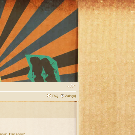
FAQ
Zaloguj
łania”. Dlaczego?