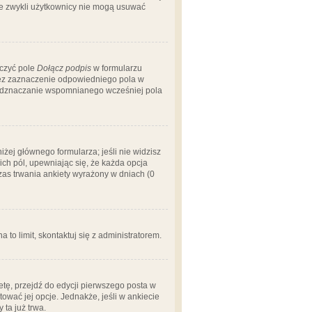
 że zwykli użytkownicy nie mogą usuwać
aczyć pole
Dołącz podpis
w formularzu
zez zaznaczenie odpowiedniego pola w
 odznaczanie wspomnianego wcześniej pola
iżej głównego formularza; jeśli nie widzisz
ich pól, upewniając się, że każda opcja
czas trwania ankiety wyrażony w dniach (0
a to limit, skontaktuj się z administratorem.
tę, przejdź do edycji pierwszego posta w
tować jej opcje. Jednakże, jeśli w ankiecie
ta już trwa.