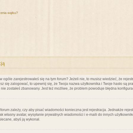
zenia wątku?
cją
ogóle zarejestrowałeś się na tym forum? Jeżeli nie, to musisz wiedzieć, że rejestr
esz się zalogować, to upewnij się, że Twoja nazwa użytkownika i Twoje hasło są praw
e nie zostałeś zbanowany. Jest też możliwe, że problem powoduje błędna konfigura
a forum zależy, czy aby pisać wiadomości konieczna jest rejestracja. Jednakże reje
jak własny avatar, wysyłanie prywatnych wiadomości i e-maili do innych użytkownik
zalecane, abyś ją wykonał.