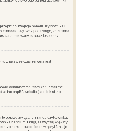
ć, zajrzyj do swojego panelu użytkownika;
m, przejdź do swojego panelu użytkownika i
zas Standardowy. Weź pod uwagę, że zmiana
ś zarejestrowany, to teraz jest dobry
, to znaczy, że czas serwera jest
ard administrator if they can install the
d at the phpBB website (see link at the
h to obrazki związane z rangą użytkownika,
kownika na forum. Drugi, zazwyczaj większy
em, że administrator forum włączył funkcje