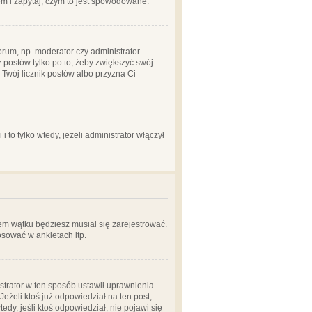
em i zapytaj, czym to jest spowodowane.
rum, np. moderator czy administrator.
 postów tylko po to, żeby zwiększyć swój
y Twój licznik postów albo przyzna Ci
o tylko wtedy, jeżeli administrator włączył
em wątku będziesz musiał się zarejestrować.
sować w ankietach itp.
istrator w ten sposób ustawił uprawnienia.
eżeli ktoś już odpowiedział na ten post,
tedy, jeśli ktoś odpowiedział; nie pojawi się