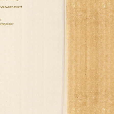
żytkownika forum!
m?
załączniki?