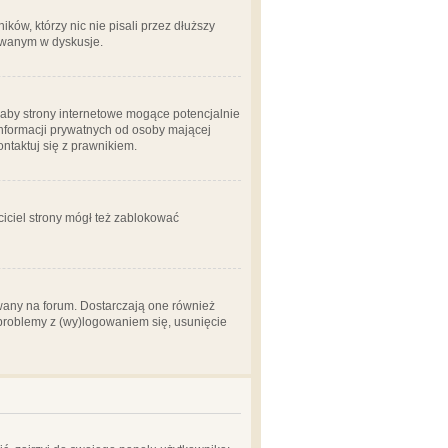
ów, którzy nic nie pisali przez dłuższy
żowanym w dyskusje.
aby strony internetowe mogące potencjalnie
informacji prywatnych od osoby mającej
ontaktuj się z prawnikiem.
ciciel strony mógł też zablokować
wany na forum. Dostarczają one również
z problemy z (wy)logowaniem się, usunięcie