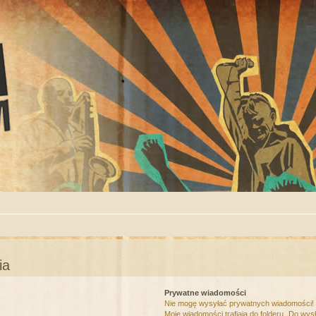
ia
Prywatne wiadomości
Nie mogę wysyłać prywatnych wiadomości!
Moje wiadomości trafiają do folderu „Do wys