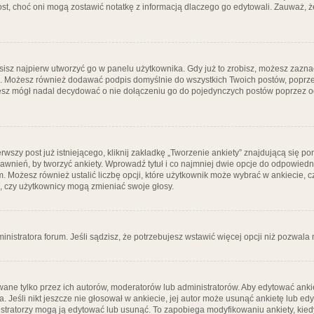
post, choć oni mogą zostawić notatkę z informacją dlaczego go edytowali. Zauważ,
isz najpierw utworzyć go w panelu użytkownika. Gdy już to zrobisz, możesz zazn
go. Możesz również dodawać podpis domyślnie do wszystkich Twoich postów, popr
ziesz mógł nadal decydować o nie dołączeniu go do pojedynczych postów poprzez
wszy post już istniejącego, kliknij zakładkę „Tworzenie ankiety” znajdującą się pon
rawnień, by tworzyć ankiety. Wprowadź tytuł i co najmniej dwie opcje do odpowiedn
ym. Możesz również ustalić liczbę opcji, które użytkownik może wybrać w ankiecie, 
, czy użytkownicy mogą zmieniać swoje głosy.
ministratora forum. Jeśli sądzisz, że potrzebujesz wstawić więcej opcji niż pozwala n
ane tylko przez ich autorów, moderatorów lub administratorów. Aby edytować ankie
. Jeśli nikt jeszcze nie głosował w ankiecie, jej autor może usunąć ankietę lub edy
stratorzy mogą ją edytować lub usunąć. To zapobiega modyfikowaniu ankiety, kiedy 