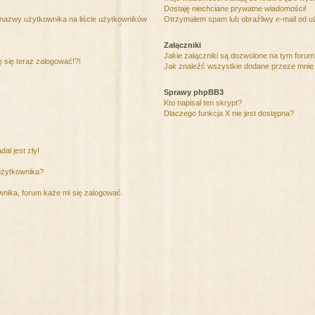
Dostaję niechciane prywatne wiadomości!
 nazwy użytkownika na liście użytkowników
Otrzymałem spam lub obraźliwy e-mail od u
Załączniki
Jakie załączniki są dozwolone na tym foru
ę się teraz zalogować!?!
Jak znaleźć wszystkie dodane przeze mnie 
Sprawy phpBB3
Kto napisał ten skrypt?
Dlaczego funkcja X nie jest dostępna?
al jest zły!
użytkownika?
nika, forum każe mi się zalogować.