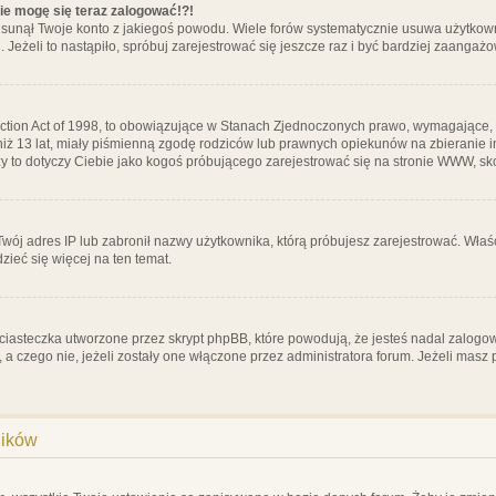
nie mogę się teraz zalogować!?!
sunął Twoje konto z jakiegoś powodu. Wiele forów systematycznie usuwa użytkownik
 Jeżeli to nastąpiło, spróbuj zarejestrować się jeszcze raz i być bardziej zaanga
ction Act of 1998, to obowiązujące w Stanach Zjednoczonych prawo, wymagające, 
 niż 13 lat, miały piśmienną zgodę rodziców lub prawnych opiekunów na zbieranie 
 czy to dotyczy Ciebie jako kogoś próbującego zarejestrować się na stronie WWW, sk
 Twój adres IP lub zabronił nazwy użytkownika, którą próbujesz zarejestrować. Właś
dzieć się więcej na ten temat.
ciasteczka utworzone przez skrypt phpBB, które powodują, że jesteś nadal zalogo
ś, a czego nie, jeżeli zostały one włączone przez administratora forum. Jeżeli mas
ników