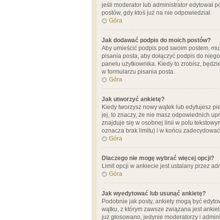
jeśli moderator lub administrator edytował 
postów, gdy ktoś już na nie odpowiedział.
Góra
Jak dodawać podpis do moich postów?
Aby umieścić podpis pod swoim postem, mus
pisania posta, aby dołączyć podpis do nie
panelu użytkownika. Kiedy to zrobisz, będ
w formularzu pisania posta.
Góra
Jak utworzyć ankietę?
Kiedy tworzysz nowy wątek lub edytujesz pier
jej, to znaczy, że nie masz odpowiednich up
znajduje się w osobnej linii w polu tekstow
oznacza brak limitu) i w końcu zadecydować
Góra
Dlaczego nie mogę wybrać więcej opcji?
Limit opcji w ankiecie jest ustalany przez ad
Góra
Jak wyedytować lub usunąć ankietę?
Podobnie jak posty, ankiety mogą być edytow
wątku, z którym zawsze związana jest ankieta
już głosowano, jedynie moderatorzy i admini