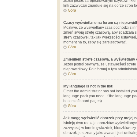
Jeżeli jesteś zarejestrowanym użytkownikie
link zazwyczaj znajduje się na górze stron f
Góra
Czasy wyświetlane na forum są nieprawid
Możliwe, że wyświetlany czas pochodzi z inne
zmień swoją strefę czasową, aby zgadzała 
strefy czasowej, tak jak większości ustawień
moment na to, żeby się zarejestrować.
Góra
Zmieniłem strefę czasową, a wyświetlany c
Jeżeli jesteś pewny/a, że ustawiłeś/aś stref
nieprawidłowy. Poinformuj o tym administrat
Góra
My language is not in the list!
Either the administrator has not installed yo
language pack you need. If the language pack
bottom of board pages).
Góra
Jak mogę wyświetlić obrazek przy mojej 
Istnieją dwa rodzaje obrazków wyświetlanyc
zazwyczaj w formie gwiazdek, bloczków czy k
obrazek, jest znany jako avatar i jest unik