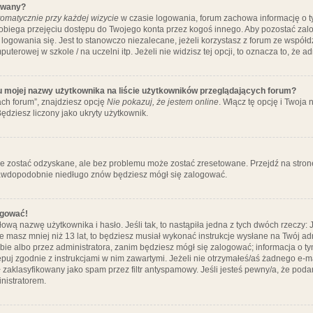
ywany?
omatycznie przy każdej wizycie
w czasie logowania, forum zachowa informację o ty
pobiega przejęciu dostępu do Twojego konta przez kogoś innego. Aby pozostać za
logowania się. Jest to stanowczo niezalecane, jeżeli korzystasz z forum ze współ
uterowej w szkole / na uczelni itp. Jeżeli nie widzisz tej opcji, to oznacza to, że a
u mojej nazwy użytkownika na liście użytkowników przeglądających forum?
ch forum”, znajdziesz opcję
Nie pokazuj, że jestem online
. Włącz tę opcję i Twoja
ędziesz liczony jako ukryty użytkownik.
e zostać odzyskane, ale bez problemu może zostać zresetowane. Przejdź na stronę 
prawdopodobnie niedługo znów będziesz mógł się zalogować.
ogować!
ową nazwę użytkownika i hasło. Jeśli tak, to nastąpiła jedna z tych dwóch rzeczy: 
że masz mniej niż 13 lat, to będziesz musiał wykonać instrukcje wysłane na Twój ad
ie albo przez administratora, zanim będziesz mógł się zalogować; informacja o tym
tępuj zgodnie z instrukcjami w nim zawartymi. Jeżeli nie otrzymałeś/aś żadnego e
 zaklasyfikowany jako spam przez filtr antyspamowy. Jeśli jesteś pewny/a, że poda
nistratorem.