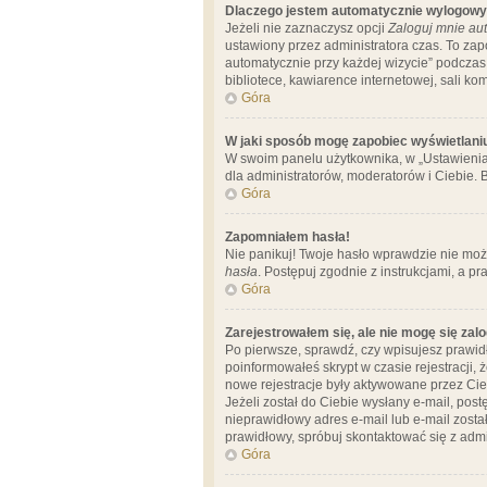
Dlaczego jestem automatycznie wylogow
Jeżeli nie zaznaczysz opcji
Zaloguj mnie aut
ustawiony przez administratora czas. To za
automatycznie przy każdej wizycie” podczas 
bibliotece, kawiarence internetowej, sali komp
Góra
W jaki sposób mogę zapobiec wyświetlani
W swoim panelu użytkownika, w „Ustawienia
dla administratorów, moderatorów i Ciebie. B
Góra
Zapomniałem hasła!
Nie panikuj! Twoje hasło wprawdzie nie moż
hasła
. Postępuj zgodnie z instrukcjami, a 
Góra
Zarejestrowałem się, ale nie mogę się zal
Po pierwsze, sprawdź, czy wpisujesz prawidł
poinformowałeś skrypt w czasie rejestracji, 
nowe rejestracje były aktywowane przez Cieb
Jeżeli został do Ciebie wysłany e-mail, pos
nieprawidłowy adres e-mail lub e-mail został
prawidłowy, spróbuj skontaktować się z admi
Góra