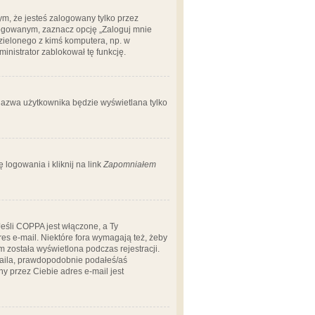
m, że jesteś zalogowany tylko przez
logowanym, zaznacz opcję „Zaloguj mnie
dzielonego z kimś komputera, np. w
dministrator zablokował tę funkcję.
 nazwa użytkownika będzie wyświetlana tylko
logowania i kliknij na link
Zapomniałem
Jeśli COPPA jest włączone, a Ty
res e-mail. Niektóre fora wymagają też, żeby
 została wyświetlona podczas rejestracji.
-maila, prawdopodobnie podałeś/aś
ny przez Ciebie adres e-mail jest