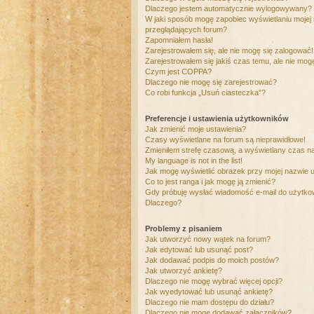
Dlaczego jestem automatycznie wylogowywany?
W jaki sposób mogę zapobiec wyświetlaniu mojej
przeglądających forum?
Zapomniałem hasła!
Zarejestrowałem się, ale nie mogę się zalogować!
Zarejestrowałem się jakiś czas temu, ale nie mog
Czym jest COPPA?
Dlaczego nie mogę się zarejestrować?
Co robi funkcja „Usuń ciasteczka”?
Preferencje i ustawienia użytkowników
Jak zmienić moje ustawienia?
Czasy wyświetlane na forum są nieprawidłowe!
Zmieniłem strefę czasową, a wyświetlany czas nad
My language is not in the list!
Jak mogę wyświetlić obrazek przy mojej nazwie 
Co to jest ranga i jak mogę ją zmienić?
Gdy próbuję wysłać wiadomość e-mail do użytkow
Dlaczego?
Problemy z pisaniem
Jak utworzyć nowy wątek na forum?
Jak edytować lub usunąć post?
Jak dodawać podpis do moich postów?
Jak utworzyć ankietę?
Dlaczego nie mogę wybrać więcej opcji?
Jak wyedytować lub usunąć ankietę?
Dlaczego nie mam dostępu do działu?
Dlaczego nie mogę dodawać załączników?