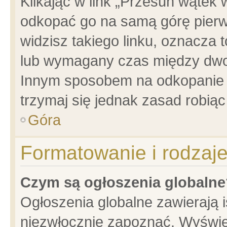
Klikając w link „Przesuń wątek
odkopać go na samą górę pierwsz
widzisz takiego linku, oznacza 
lub wymagany czas między dwoma
Innym sposobem na odkopanie w
trzymaj się jednak zasad robiąc 
Góra
Formatowanie i rodzaj
Czym są ogłoszenia globalne
Ogłoszenia globalne zawierają is
niezwłocznie zapoznać. Wyświet