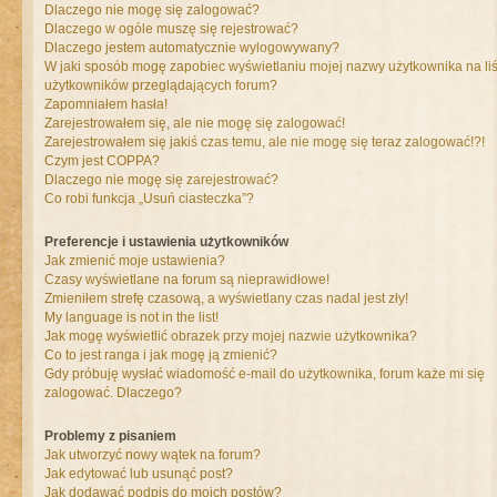
Dlaczego nie mogę się zalogować?
Dlaczego w ogóle muszę się rejestrować?
Dlaczego jestem automatycznie wylogowywany?
W jaki sposób mogę zapobiec wyświetlaniu mojej nazwy użytkownika na liś
użytkowników przeglądających forum?
Zapomniałem hasła!
Zarejestrowałem się, ale nie mogę się zalogować!
Zarejestrowałem się jakiś czas temu, ale nie mogę się teraz zalogować!?!
Czym jest COPPA?
Dlaczego nie mogę się zarejestrować?
Co robi funkcja „Usuń ciasteczka”?
Preferencje i ustawienia użytkowników
Jak zmienić moje ustawienia?
Czasy wyświetlane na forum są nieprawidłowe!
Zmieniłem strefę czasową, a wyświetlany czas nadal jest zły!
My language is not in the list!
Jak mogę wyświetlić obrazek przy mojej nazwie użytkownika?
Co to jest ranga i jak mogę ją zmienić?
Gdy próbuję wysłać wiadomość e-mail do użytkownika, forum każe mi się
zalogować. Dlaczego?
Problemy z pisaniem
Jak utworzyć nowy wątek na forum?
Jak edytować lub usunąć post?
Jak dodawać podpis do moich postów?