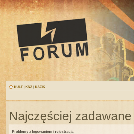
KULT
|
KNŻ
|
KAZIK
Najczęściej zadawane 
Problemy z logowaniem i rejestracją