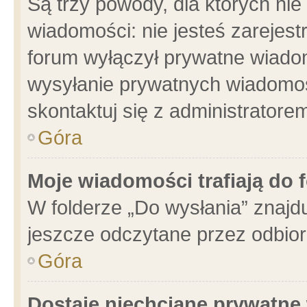
Są trzy powody, dla których n
wiadomości: nie jesteś zarejest
forum wyłączył prywatne wiadom
wysyłanie prywatnych wiadomości
skontaktuj się z administratore
Góra
Moje wiadomości trafiają do 
W folderze „Do wysłania” znajdu
jeszcze odczytane przez odbior
Góra
Dostaję niechciane prywatne