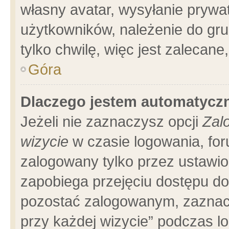
własny avatar, wysyłanie prywa
użytkowników, należenie do gru
tylko chwilę, więc jest zalecane
Góra
Dlaczego jestem automatyc
Jeżeli nie zaznaczysz opcji
Zal
wizycie
w czasie logowania, for
zalogowany tylko przez ustawio
zapobiega przejęciu dostępu d
pozostać zalogowanym, zaznacz
przy każdej wizycie” podczas l