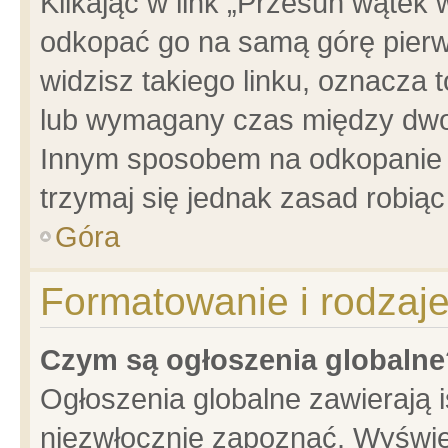
Klikając w link „Przesuń wątek
odkopać go na samą górę pierwsz
widzisz takiego linku, oznacza 
lub wymagany czas między dwoma
Innym sposobem na odkopanie w
trzymaj się jednak zasad robiąc 
Góra
Formatowanie i rodzaj
Czym są ogłoszenia globalne
Ogłoszenia globalne zawierają is
niezwłocznie zapoznać. Wyświet