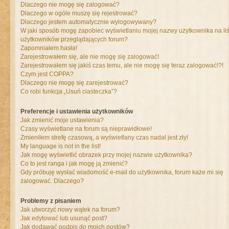
Dlaczego nie mogę się zalogować?
Dlaczego w ogóle muszę się rejestrować?
Dlaczego jestem automatycznie wylogowywany?
W jaki sposób mogę zapobiec wyświetlaniu mojej nazwy użytkownika na liś
użytkowników przeglądających forum?
Zapomniałem hasła!
Zarejestrowałem się, ale nie mogę się zalogować!
Zarejestrowałem się jakiś czas temu, ale nie mogę się teraz zalogować!?!
Czym jest COPPA?
Dlaczego nie mogę się zarejestrować?
Co robi funkcja „Usuń ciasteczka”?
Preferencje i ustawienia użytkowników
Jak zmienić moje ustawienia?
Czasy wyświetlane na forum są nieprawidłowe!
Zmieniłem strefę czasową, a wyświetlany czas nadal jest zły!
My language is not in the list!
Jak mogę wyświetlić obrazek przy mojej nazwie użytkownika?
Co to jest ranga i jak mogę ją zmienić?
Gdy próbuję wysłać wiadomość e-mail do użytkownika, forum każe mi się
zalogować. Dlaczego?
Problemy z pisaniem
Jak utworzyć nowy wątek na forum?
Jak edytować lub usunąć post?
Jak dodawać podpis do moich postów?