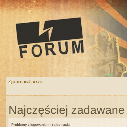
KULT
|
KNŻ
|
KAZIK
Najczęściej zadawane 
Problemy z logowaniem i rejestracją