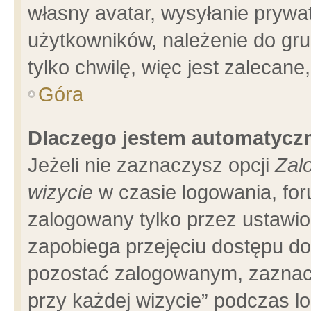
własny avatar, wysyłanie prywa
użytkowników, należenie do gru
tylko chwilę, więc jest zalecane
Góra
Dlaczego jestem automatyc
Jeżeli nie zaznaczysz opcji
Zal
wizycie
w czasie logowania, for
zalogowany tylko przez ustawio
zapobiega przejęciu dostępu d
pozostać zalogowanym, zaznacz
przy każdej wizycie” podczas l