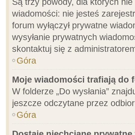
Są trzy powody, dla których n
wiadomości: nie jesteś zarejest
forum wyłączył prywatne wiadom
wysyłanie prywatnych wiadomości
skontaktuj się z administratore
Góra
Moje wiadomości trafiają do 
W folderze „Do wysłania” znajdu
jeszcze odczytane przez odbior
Góra
Dostaję niechciane prywatne