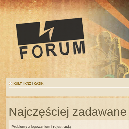
KULT
|
KNŻ
|
KAZIK
Najczęściej zadawane 
Problemy z logowaniem i rejestracją