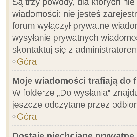
Są trzy powody, dla których n
wiadomości: nie jesteś zarejest
forum wyłączył prywatne wiadom
wysyłanie prywatnych wiadomości
skontaktuj się z administratore
Góra
Moje wiadomości trafiają do 
W folderze „Do wysłania” znajdu
jeszcze odczytane przez odbior
Góra
Dostaję niechciane prywatne