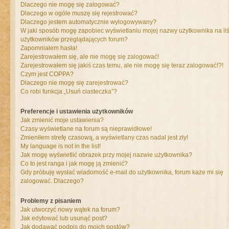
Dlaczego nie mogę się zalogować?
Dlaczego w ogóle muszę się rejestrować?
Dlaczego jestem automatycznie wylogowywany?
W jaki sposób mogę zapobiec wyświetlaniu mojej nazwy użytkownika na liś
użytkowników przeglądających forum?
Zapomniałem hasła!
Zarejestrowałem się, ale nie mogę się zalogować!
Zarejestrowałem się jakiś czas temu, ale nie mogę się teraz zalogować!?!
Czym jest COPPA?
Dlaczego nie mogę się zarejestrować?
Co robi funkcja „Usuń ciasteczka”?
Preferencje i ustawienia użytkowników
Jak zmienić moje ustawienia?
Czasy wyświetlane na forum są nieprawidłowe!
Zmieniłem strefę czasową, a wyświetlany czas nadal jest zły!
My language is not in the list!
Jak mogę wyświetlić obrazek przy mojej nazwie użytkownika?
Co to jest ranga i jak mogę ją zmienić?
Gdy próbuję wysłać wiadomość e-mail do użytkownika, forum każe mi się
zalogować. Dlaczego?
Problemy z pisaniem
Jak utworzyć nowy wątek na forum?
Jak edytować lub usunąć post?
Jak dodawać podpis do moich postów?