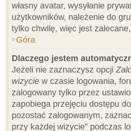
własny avatar, wysyłanie prywa
użytkowników, należenie do gru
tylko chwilę, więc jest zalecane
Góra
Dlaczego jestem automatyc
Jeżeli nie zaznaczysz opcji
Zal
wizycie
w czasie logowania, for
zalogowany tylko przez ustawio
zapobiega przejęciu dostępu d
pozostać zalogowanym, zaznacz
przy każdej wizycie” podczas l