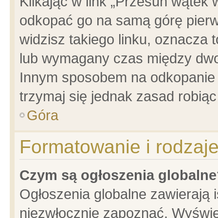
Klikając w link „Przesuń wątek
odkopać go na samą górę pierwsz
widzisz takiego linku, oznacza 
lub wymagany czas między dwoma
Innym sposobem na odkopanie w
trzymaj się jednak zasad robiąc 
Góra
Formatowanie i rodzaj
Czym są ogłoszenia globalne
Ogłoszenia globalne zawierają is
niezwłocznie zapoznać. Wyświet