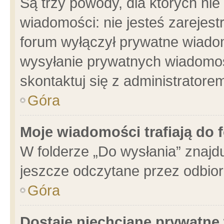
Są trzy powody, dla których n
wiadomości: nie jesteś zarejest
forum wyłączył prywatne wiadom
wysyłanie prywatnych wiadomości
skontaktuj się z administratore
Góra
Moje wiadomości trafiają do 
W folderze „Do wysłania” znajdu
jeszcze odczytane przez odbior
Góra
Dostaję niechciane prywatne