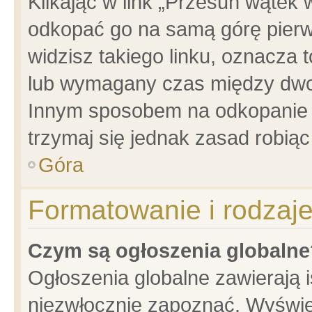
Klikając w link „Przesuń wątek
odkopać go na samą górę pierwsz
widzisz takiego linku, oznacza 
lub wymagany czas między dwoma
Innym sposobem na odkopanie w
trzymaj się jednak zasad robiąc 
Góra
Formatowanie i rodzaj
Czym są ogłoszenia globalne
Ogłoszenia globalne zawierają is
niezwłocznie zapoznać. Wyświet