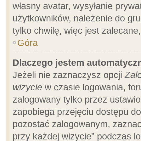
własny avatar, wysyłanie prywa
użytkowników, należenie do gru
tylko chwilę, więc jest zalecane
Góra
Dlaczego jestem automatyc
Jeżeli nie zaznaczysz opcji
Zal
wizycie
w czasie logowania, for
zalogowany tylko przez ustawio
zapobiega przejęciu dostępu d
pozostać zalogowanym, zaznacz
przy każdej wizycie” podczas l