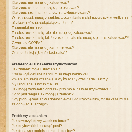
Dlaczego nie mogę się zalogować?
Dlaczego w ogóle muszę się rejestrować?
Dlaczego jestem automatycznie wylogowywany?
W jaki sposób mogę zapobiec wyświetlaniu mojej nazwy użytkownika na liś
użytkowników przeglądających forum?
Zapomniałem hasła!
Zarejestrowałem się, ale nie mogę się zalogować!
Zarejestrowałem się jakiś czas temu, ale nie mogę się teraz zalogować!?!
Czym jest COPPA?
Dlaczego nie mogę się zarejestrować?
Co robi funkcja „Usuń ciasteczka”?
Preferencje i ustawienia użytkowników
Jak zmienić moje ustawienia?
Czasy wyświetlane na forum są nieprawidłowe!
Zmieniłem strefę czasową, a wyświetlany czas nadal jest zły!
My language is not in the list!
Jak mogę wyświetlić obrazek przy mojej nazwie użytkownika?
Co to jest ranga i jak mogę ją zmienić?
Gdy próbuję wysłać wiadomość e-mail do użytkownika, forum każe mi się
zalogować. Dlaczego?
Problemy z pisaniem
Jak utworzyć nowy wątek na forum?
Jak edytować lub usunąć post?
Jak dodawać podpis do moich postów?