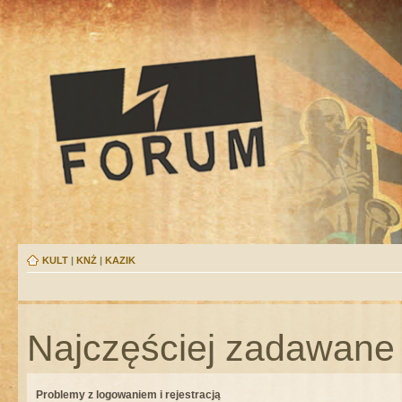
KULT
|
KNŻ
|
KAZIK
Najczęściej zadawane 
Problemy z logowaniem i rejestracją