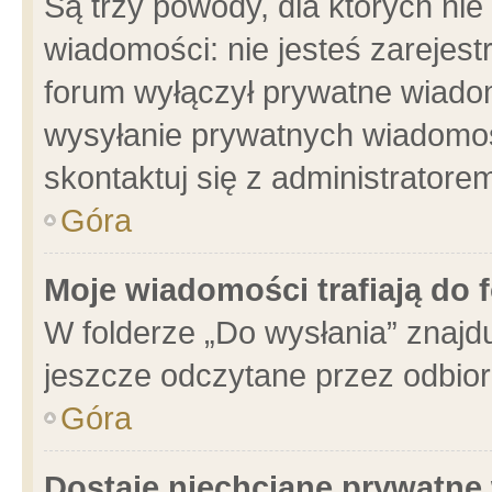
Są trzy powody, dla których n
wiadomości: nie jesteś zarejest
forum wyłączył prywatne wiadom
wysyłanie prywatnych wiadomości
skontaktuj się z administratore
Góra
Moje wiadomości trafiają do 
W folderze „Do wysłania” znajdu
jeszcze odczytane przez odbior
Góra
Dostaję niechciane prywatne