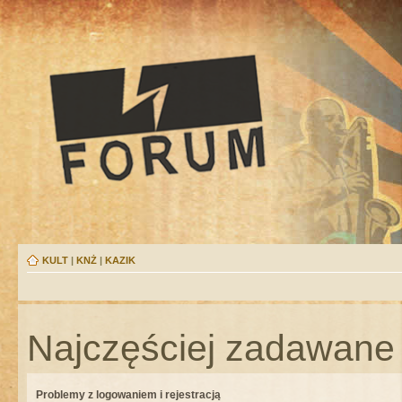
KULT
|
KNŻ
|
KAZIK
Najczęściej zadawane 
Problemy z logowaniem i rejestracją