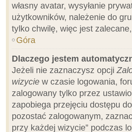
własny avatar, wysyłanie prywa
użytkowników, należenie do gru
tylko chwilę, więc jest zalecane
Góra
Dlaczego jestem automatyc
Jeżeli nie zaznaczysz opcji
Zal
wizycie
w czasie logowania, for
zalogowany tylko przez ustawio
zapobiega przejęciu dostępu d
pozostać zalogowanym, zaznacz
przy każdej wizycie” podczas l