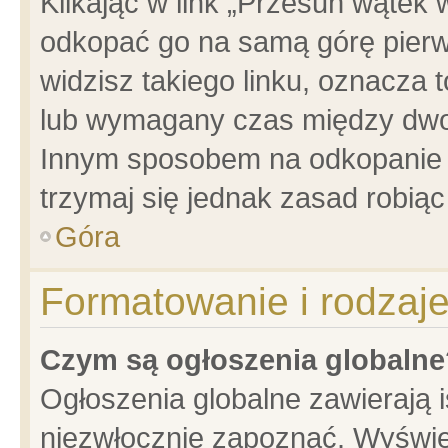
Klikając w link „Przesuń wątek
odkopać go na samą górę pierwsz
widzisz takiego linku, oznacza 
lub wymagany czas między dwoma
Innym sposobem na odkopanie w
trzymaj się jednak zasad robiąc 
Góra
Formatowanie i rodzaj
Czym są ogłoszenia globalne
Ogłoszenia globalne zawierają is
niezwłocznie zapoznać. Wyświet