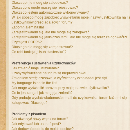
Dlaczego nie mogę się zalogować?
Dlaczego w ogóle muszę się rejestrować?
Dlaczego jestem automatycznie wylogowywany?
W jaki sposób mogę zapobiec wyświetlaniu mojej nazwy użytkownika na liś
użytkowników przeglądających forum?
Zapomniałem hasła!
Zarejestrowałem się, ale nie mogę się zalogować!
Zarejestrowałem się jakiś czas temu, ale nie mogę się teraz zalogować!?!
Czym jest COPPA?
Dlaczego nie mogę się zarejestrować?
Co robi funkcja „Usuń ciasteczka”?
Preferencje i ustawienia użytkowników
Jak zmienić moje ustawienia?
Czasy wyświetlane na forum są nieprawidłowe!
Zmieniłem strefę czasową, a wyświetlany czas nadal jest zły!
My language is not in the list!
Jak mogę wyświetlić obrazek przy mojej nazwie użytkownika?
Co to jest ranga i jak mogę ją zmienić?
Gdy próbuję wysłać wiadomość e-mail do użytkownika, forum każe mi się
zalogować. Dlaczego?
Problemy z pisaniem
Jak utworzyć nowy wątek na forum?
Jak edytować lub usunąć post?
Jak dodawać podpis do moich postów?