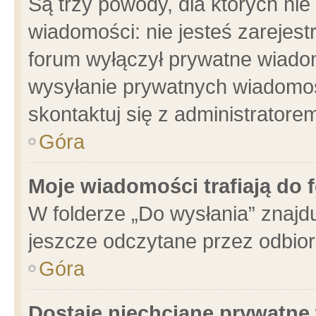
Są trzy powody, dla których n
wiadomości: nie jesteś zarejest
forum wyłączył prywatne wiadom
wysyłanie prywatnych wiadomości
skontaktuj się z administratore
Góra
Moje wiadomości trafiają do 
W folderze „Do wysłania” znajdu
jeszcze odczytane przez odbior
Góra
Dostaję niechciane prywatne