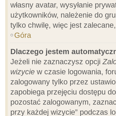
własny avatar, wysyłanie prywa
użytkowników, należenie do gru
tylko chwilę, więc jest zalecane
Góra
Dlaczego jestem automatyc
Jeżeli nie zaznaczysz opcji
Zal
wizycie
w czasie logowania, for
zalogowany tylko przez ustawio
zapobiega przejęciu dostępu d
pozostać zalogowanym, zaznacz
przy każdej wizycie” podczas l