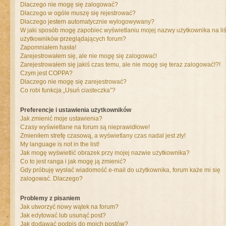
Dlaczego nie mogę się zalogować?
Dlaczego w ogóle muszę się rejestrować?
Dlaczego jestem automatycznie wylogowywany?
W jaki sposób mogę zapobiec wyświetlaniu mojej nazwy użytkownika na liś
użytkowników przeglądających forum?
Zapomniałem hasła!
Zarejestrowałem się, ale nie mogę się zalogować!
Zarejestrowałem się jakiś czas temu, ale nie mogę się teraz zalogować!?!
Czym jest COPPA?
Dlaczego nie mogę się zarejestrować?
Co robi funkcja „Usuń ciasteczka”?
Preferencje i ustawienia użytkowników
Jak zmienić moje ustawienia?
Czasy wyświetlane na forum są nieprawidłowe!
Zmieniłem strefę czasową, a wyświetlany czas nadal jest zły!
My language is not in the list!
Jak mogę wyświetlić obrazek przy mojej nazwie użytkownika?
Co to jest ranga i jak mogę ją zmienić?
Gdy próbuję wysłać wiadomość e-mail do użytkownika, forum każe mi się
zalogować. Dlaczego?
Problemy z pisaniem
Jak utworzyć nowy wątek na forum?
Jak edytować lub usunąć post?
Jak dodawać podpis do moich postów?