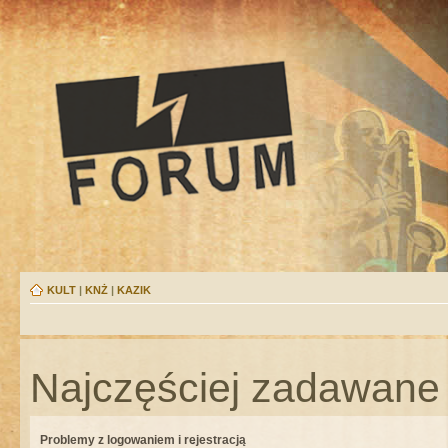
KULT
|
KNŻ
|
KAZIK
Najczęściej zadawane 
Problemy z logowaniem i rejestracją