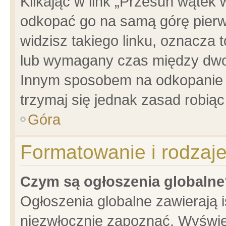
Klikając w link „Przesuń wątek
odkopać go na samą górę pierwsz
widzisz takiego linku, oznacza 
lub wymagany czas między dwoma
Innym sposobem na odkopanie w
trzymaj się jednak zasad robiąc 
Góra
Formatowanie i rodzaj
Czym są ogłoszenia globalne
Ogłoszenia globalne zawierają is
niezwłocznie zapoznać. Wyświet