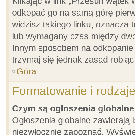
Klikając w link „Przesuń wątek
odkopać go na samą górę pierwsz
widzisz takiego linku, oznacza 
lub wymagany czas między dwoma
Innym sposobem na odkopanie w
trzymaj się jednak zasad robiąc 
Góra
Formatowanie i rodzaj
Czym są ogłoszenia globalne
Ogłoszenia globalne zawierają is
niezwłocznie zapoznać. Wyświet