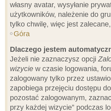
własny avatar, wysyłanie prywa
użytkowników, należenie do gru
tylko chwilę, więc jest zalecane
Góra
Dlaczego jestem automatyc
Jeżeli nie zaznaczysz opcji
Zal
wizycie
w czasie logowania, for
zalogowany tylko przez ustawio
zapobiega przejęciu dostępu d
pozostać zalogowanym, zaznacz
przy każdej wizycie” podczas l