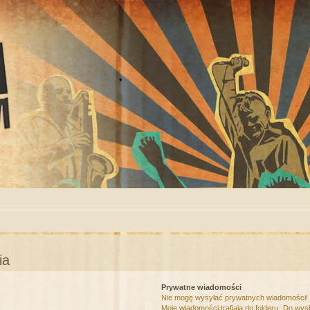
ia
Prywatne wiadomości
Nie mogę wysyłać prywatnych wiadomości!
Moje wiadomości trafiają do folderu „Do wys