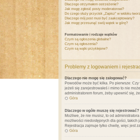
Dlaczego otrzymałem ostrzeżenie?
Jak mogę zgłosić posty moderatorowi?
Do czego służy przycisk „Zapisz” w widoku twor
Dlaczego mój post musi być zaakceptowany?
Jak mogę przesunąć swój wątek w górę?
Formatowanie i rodzaje wątków
Czym są ogłoszenia globalne?
Czym są ogłoszenia?
Czym są wątki przyklejone?
Problemy z logowaniem i rejestra
Dlaczego nie mogę się zalogować?
Powodów może być kilka. Po pierwsze: Czy w 
jeżeli się zarejestrowałeś i mimo to nie moż
administratorem forum, żeby upewnić się, ż
Góra
Dlaczego w ogóle muszę się rejestrować?
Możliwe, że nie musisz, to od administrator
możliwości niedostępnych dla gości, takich 
Rejestracja zajmuje tylko chwilę, więc jest 
Góra