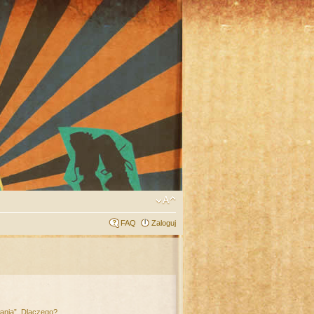
FAQ
Zaloguj
łania”. Dlaczego?