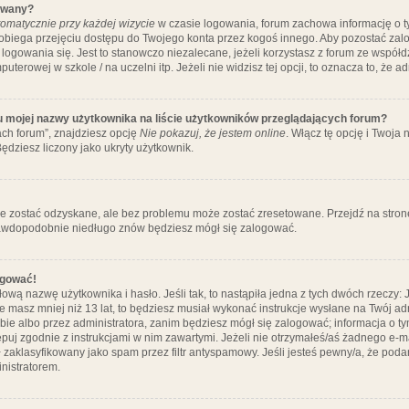
ywany?
omatycznie przy każdej wizycie
w czasie logowania, forum zachowa informację o ty
pobiega przejęciu dostępu do Twojego konta przez kogoś innego. Aby pozostać za
logowania się. Jest to stanowczo niezalecane, jeżeli korzystasz z forum ze współ
uterowej w szkole / na uczelni itp. Jeżeli nie widzisz tej opcji, to oznacza to, że a
u mojej nazwy użytkownika na liście użytkowników przeglądających forum?
ch forum”, znajdziesz opcję
Nie pokazuj, że jestem online
. Włącz tę opcję i Twoja
ędziesz liczony jako ukryty użytkownik.
e zostać odzyskane, ale bez problemu może zostać zresetowane. Przejdź na stronę 
prawdopodobnie niedługo znów będziesz mógł się zalogować.
ogować!
ową nazwę użytkownika i hasło. Jeśli tak, to nastąpiła jedna z tych dwóch rzeczy: 
że masz mniej niż 13 lat, to będziesz musiał wykonać instrukcje wysłane na Twój ad
ie albo przez administratora, zanim będziesz mógł się zalogować; informacja o tym
tępuj zgodnie z instrukcjami w nim zawartymi. Jeżeli nie otrzymałeś/aś żadnego e
 zaklasyfikowany jako spam przez filtr antyspamowy. Jeśli jesteś pewny/a, że poda
nistratorem.