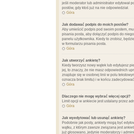
jeśli moderator lub administrator edytował 
postów, gdy ktoś już na nie odpowiedział.
Góra
Jak dodawać podpis do moich postów?
Aby umieścić podpis pod swoim postem, mus
pisania posta, aby dołączyć podpis do nie
panelu użytkownika. Kiedy to zrobisz, będ
w formularzu pisania posta.
Góra
Jak utworzyć ankietę?
Kiedy tworzysz nowy wątek lub edytujesz pier
jej, to znaczy, że nie masz odpowiednich up
znajduje się w osobnej linii w polu tekstow
oznacza brak limitu) i w końcu zadecydować
Góra
Dlaczego nie mogę wybrać więcej opcji?
Limit opcji w ankiecie jest ustalany przez ad
Góra
Jak wyedytować lub usunąć ankietę?
Podobnie jak posty, ankiety mogą być edytow
wątku, z którym zawsze związana jest ankieta
już głosowano, jedynie moderatorzy i admini