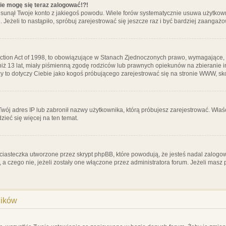
nie mogę się teraz zalogować!?!
sunął Twoje konto z jakiegoś powodu. Wiele forów systematycznie usuwa użytkownik
 Jeżeli to nastąpiło, spróbuj zarejestrować się jeszcze raz i być bardziej zaanga
ction Act of 1998, to obowiązujące w Stanach Zjednoczonych prawo, wymagające, 
 niż 13 lat, miały piśmienną zgodę rodziców lub prawnych opiekunów na zbieranie 
 czy to dotyczy Ciebie jako kogoś próbującego zarejestrować się na stronie WWW, sk
 Twój adres IP lub zabronił nazwy użytkownika, którą próbujesz zarejestrować. Właś
dzieć się więcej na ten temat.
ciasteczka utworzone przez skrypt phpBB, które powodują, że jesteś nadal zalogo
ś, a czego nie, jeżeli zostały one włączone przez administratora forum. Jeżeli mas
ników