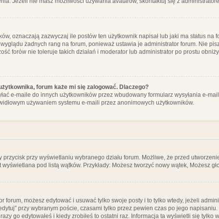
ia. Jeżeli nie masz możliwości używania avatarów, skontaktuj się z administrator
, oznaczają zazwyczaj ile postów ten użytkownik napisał lub jaki ma status na fo
 wyglądu żadnych rang na forum, ponieważ ustawia je administrator forum. Nie pisz
zość forów nie toleruje takich działań i moderator lub administrator po prostu obniż
użytkownika, forum każe mi się zalogować. Dlaczego?
ać e-maile do innych użytkowników przez wbudowany formularz wysyłania e-maili i t
rawidłowym używaniem systemu e-maili przez anonimowych użytkowników.
y przycisk przy wyświetlaniu wybranego działu forum. Możliwe, że przed utworzeni
t wyświetlana pod listą wątków. Przykłady: Możesz tworzyć nowy wątek, Możesz gło
or forum, możesz edytować i usuwać tylko swoje posty i to tylko wtedy, jeżeli admin
edytuj” przy wybranym poście, czasami tylko przez pewien czas po jego napisaniu. J
zy go edytowałeś i kiedy zrobiłeś to ostatni raz. Informacja ta wyświetli się tylko w