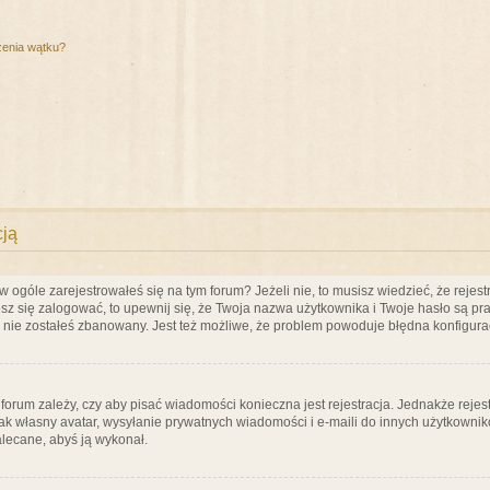
zenia wątku?
cją
ogóle zarejestrowałeś się na tym forum? Jeżeli nie, to musisz wiedzieć, że rejestr
esz się zalogować, to upewnij się, że Twoja nazwa użytkownika i Twoje hasło są praw
e nie zostałeś zbanowany. Jest też możliwe, że problem powoduje błędna konfigura
a forum zależy, czy aby pisać wiadomości konieczna jest rejestracja. Jednakże reje
jak własny avatar, wysyłanie prywatnych wiadomości i e-maili do innych użytkownik
zalecane, abyś ją wykonał.