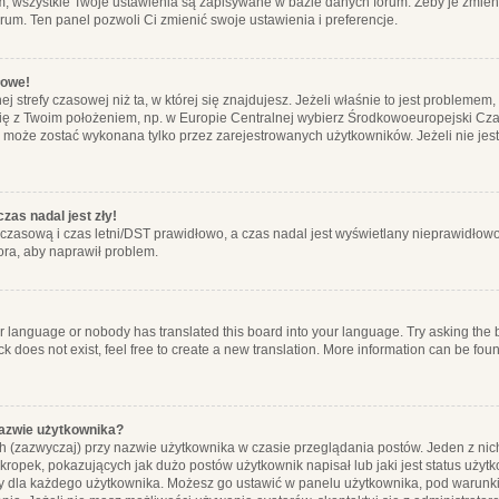
m, wszystkie Twoje ustawienia są zapisywane w bazie danych forum. Żeby je zmieni
orum. Ten panel pozwoli Ci zmienić swoje ustawienia i preferencje.
łowe!
j strefy czasowej niż ta, w której się znajdujesz. Jeżeli właśnie to jest probleme
się z Twoim położeniem, np. w Europie Centralnej wybierz Środkowoeuropejski C
, może zostać wykonana tylko przez zarejestrowanych użytkowników. Jeżeli nie jeste
zas nadal jest zły!
ę czasową i czas letni/DST prawidłowo, a czas nadal jest wyświetlany nieprawidłowo
ora, aby naprawił problem.
ur language or nobody has translated this board into your language. Try asking the bo
 does not exist, feel free to create a new translation. More information can be foun
nazwie użytkownika?
h (zazwyczaj) przy nazwie użytkownika w czasie przeglądania postów. Jeden z nic
ropek, pokazujących jak dużo postów użytkownik napisał lub jaki jest status użyt
alny dla każdego użytkownika. Możesz go ustawić w panelu użytkownika, pod warunki