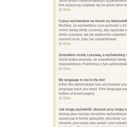
Jeżeli jesteś zarejestrowanym użytkownikie
link zazwyczaj znajduje się na górze stron f
Góra
Czasy wyświetlane na forum są nieprawid
Możliwe, że wyświetlany czas pochodzi z inne
zmień swoją strefę czasową, aby zgadzała 
strefy czasowej, tak jak większości ustawień
moment na to, żeby się zarejestrować.
Góra
Zmieniłem strefę czasową, a wyświetlany c
Jeżeli jesteś pewny/a, że ustawiłeś/aś stref
nieprawidłowy. Poinformuj o tym administrat
Góra
My language is not in the list!
Either the administrator has not installed yo
language pack you need. If the language pack
bottom of board pages).
Góra
Jak mogę wyświetlić obrazek przy mojej 
Istnieją dwa rodzaje obrazków wyświetlanyc
zazwyczaj w formie gwiazdek, bloczków czy k
obrazek, jest znany jako avatar i jest unik