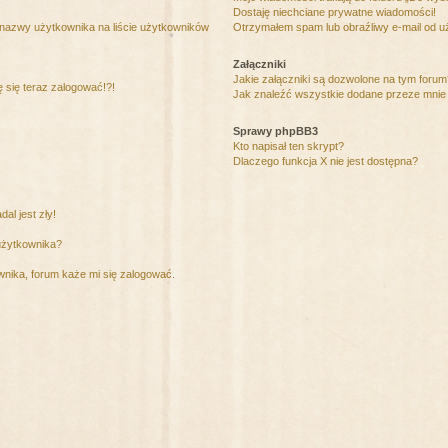
Dostaję niechciane prywatne wiadomości!
 nazwy użytkownika na liście użytkowników
Otrzymałem spam lub obraźliwy e-mail od u
Załączniki
Jakie załączniki są dozwolone na tym foru
ę się teraz zalogować!?!
Jak znaleźć wszystkie dodane przeze mnie 
Sprawy phpBB3
Kto napisał ten skrypt?
Dlaczego funkcja X nie jest dostępna?
al jest zły!
użytkownika?
nika, forum każe mi się zalogować.