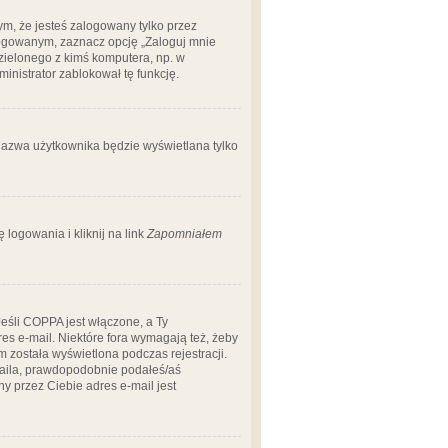
m, że jesteś zalogowany tylko przez
logowanym, zaznacz opcję „Zaloguj mnie
dzielonego z kimś komputera, np. w
dministrator zablokował tę funkcję.
 nazwa użytkownika będzie wyświetlana tylko
logowania i kliknij na link
Zapomniałem
Jeśli COPPA jest włączone, a Ty
res e-mail. Niektóre fora wymagają też, żeby
 została wyświetlona podczas rejestracji.
-maila, prawdopodobnie podałeś/aś
ny przez Ciebie adres e-mail jest