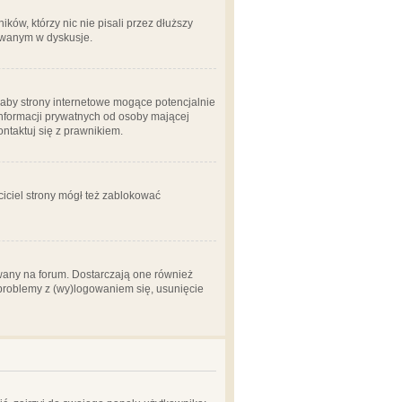
ów, którzy nic nie pisali przez dłuższy
żowanym w dyskusje.
aby strony internetowe mogące potencjalnie
informacji prywatnych od osoby mającej
ontaktuj się z prawnikiem.
ciciel strony mógł też zablokować
wany na forum. Dostarczają one również
z problemy z (wy)logowaniem się, usunięcie