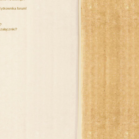
żytkownika forum!
m?
załączniki?