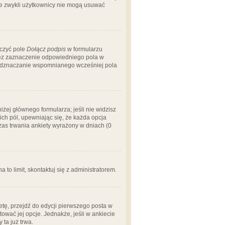
 że zwykli użytkownicy nie mogą usuwać
aczyć pole
Dołącz podpis
w formularzu
zez zaznaczenie odpowiedniego pola w
 odznaczanie wspomnianego wcześniej pola
iżej głównego formularza; jeśli nie widzisz
ich pól, upewniając się, że każda opcja
czas trwania ankiety wyrażony w dniach (0
a to limit, skontaktuj się z administratorem.
tę, przejdź do edycji pierwszego posta w
tować jej opcje. Jednakże, jeśli w ankiecie
ta już trwa.