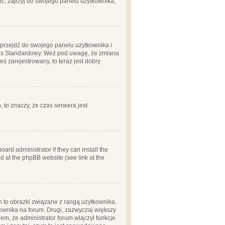
ć, zajrzyj do swojego panelu użytkownika;
m, przejdź do swojego panelu użytkownika i
zas Standardowy. Weź pod uwagę, że zmiana
ś zarejestrowany, to teraz jest dobry
, to znaczy, że czas serwera jest
ard administrator if they can install the
d at the phpBB website (see link at the
h to obrazki związane z rangą użytkownika,
kownika na forum. Drugi, zazwyczaj większy
em, że administrator forum włączył funkcje