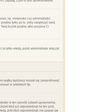
em i zapytaj, czym to jest spowodowane.
rum, np. moderator czy administrator.
 postów tylko po to, żeby zwiększyć swój
y Twój licznik postów albo przyzna Ci
o tylko wtedy, jeżeli administrator włączył
em wątku będziesz musiał się zarejestrować.
sować w ankietach itp.
istrator w ten sposób ustawił uprawnienia.
eżeli ktoś już odpowiedział na ten post,
tedy, jeśli ktoś odpowiedział; nie pojawi się