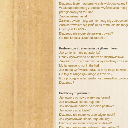
Dlaczego jestem automatycznie wylogowywany?
W jaki sposób mogę zapobiec wyświetlaniu mojej
przeglądających forum?
Zapomniałem hasła!
Zarejestrowałem się, ale nie mogę się zalogować!
Zarejestrowałem się jakiś czas temu, ale nie mog
Czym jest COPPA?
Dlaczego nie mogę się zarejestrować?
Co robi funkcja „Usuń ciasteczka”?
Preferencje i ustawienia użytkowników
Jak zmienić moje ustawienia?
Czasy wyświetlane na forum są nieprawidłowe!
Zmieniłem strefę czasową, a wyświetlany czas nad
My language is not in the list!
Jak mogę wyświetlić obrazek przy mojej nazwie 
Co to jest ranga i jak mogę ją zmienić?
Gdy próbuję wysłać wiadomość e-mail do użytkow
Dlaczego?
Problemy z pisaniem
Jak utworzyć nowy wątek na forum?
Jak edytować lub usunąć post?
Jak dodawać podpis do moich postów?
Jak utworzyć ankietę?
Dlaczego nie mogę wybrać więcej opcji?
Jak wyedytować lub usunąć ankietę?
Dlaczego nie mam dostępu do działu?
Dlaczego nie mogę dodawać załączników?