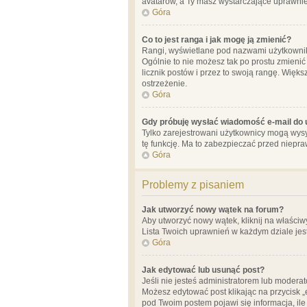
avatarów, a Ty masz wystarczające uprawnien
Góra
Co to jest ranga i jak mogę ją zmienić?
Rangi, wyświetlane pod nazwami użytkowników
Ogólnie to nie możesz tak po prostu zmienić
licznik postów i przez to swoją rangę. Więks
ostrzeżenie.
Góra
Gdy próbuję wysłać wiadomość e-mail do 
Tylko zarejestrowani użytkownicy mogą wysył
tę funkcję. Ma to zabezpieczać przed niep
Góra
Problemy z pisaniem
Jak utworzyć nowy wątek na forum?
Aby utworzyć nowy wątek, kliknij na właściw
Lista Twoich uprawnień w każdym dziale jes
Góra
Jak edytować lub usunąć post?
Jeśli nie jesteś administratorem lub moderat
Możesz edytować post klikając na przycisk „
pod Twoim postem pojawi się informacja, ile ra