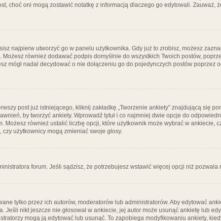
post, choć oni mogą zostawić notatkę z informacją dlaczego go edytowali. Zauważ,
isz najpierw utworzyć go w panelu użytkownika. Gdy już to zrobisz, możesz zazn
go. Możesz również dodawać podpis domyślnie do wszystkich Twoich postów, popr
ziesz mógł nadal decydować o nie dołączeniu go do pojedynczych postów poprzez
wszy post już istniejącego, kliknij zakładkę „Tworzenie ankiety” znajdującą się pon
rawnień, by tworzyć ankiety. Wprowadź tytuł i co najmniej dwie opcje do odpowiedn
ym. Możesz również ustalić liczbę opcji, które użytkownik może wybrać w ankiecie, 
, czy użytkownicy mogą zmieniać swoje głosy.
ministratora forum. Jeśli sądzisz, że potrzebujesz wstawić więcej opcji niż pozwala n
ane tylko przez ich autorów, moderatorów lub administratorów. Aby edytować ankie
. Jeśli nikt jeszcze nie głosował w ankiecie, jej autor może usunąć ankietę lub edy
stratorzy mogą ją edytować lub usunąć. To zapobiega modyfikowaniu ankiety, kiedy 