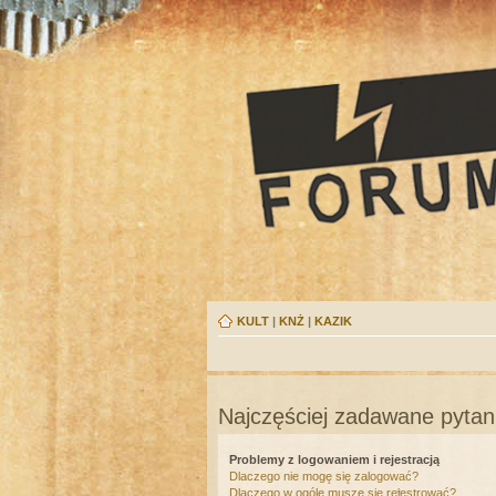
KULT
|
KNŻ
|
KAZIK
Najczęściej zadawane pytan
Problemy z logowaniem i rejestracją
Dlaczego nie mogę się zalogować?
Dlaczego w ogóle muszę się rejestrować?