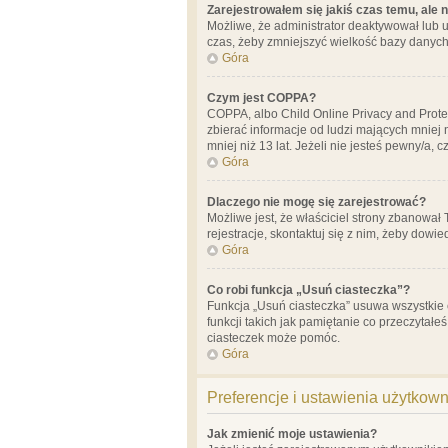
Zarejestrowałem się jakiś czas temu, ale 
Możliwe, że administrator deaktywował lub u
czas, żeby zmniejszyć wielkość bazy danych.
Góra
Czym jest COPPA?
COPPA, albo Child Online Privacy and Prote
zbierać informacje od ludzi mających mniej
mniej niż 13 lat. Jeżeli nie jesteś pewny/a,
Góra
Dlaczego nie mogę się zarejestrować?
Możliwe jest, że właściciel strony zbanował
rejestracje, skontaktuj się z nim, żeby dowie
Góra
Co robi funkcja „Usuń ciasteczka”?
Funkcja „Usuń ciasteczka” usuwa wszystkie 
funkcji takich jak pamiętanie co przeczytałe
ciasteczek może pomóc.
Góra
Preferencje i ustawienia użytkow
Jak zmienić moje ustawienia?