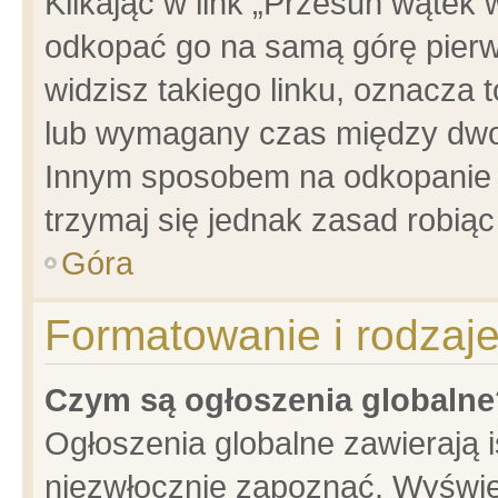
Klikając w link „Przesuń wątek
odkopać go na samą górę pierwsz
widzisz takiego linku, oznacza 
lub wymagany czas między dwoma
Innym sposobem na odkopanie w
trzymaj się jednak zasad robiąc 
Góra
Formatowanie i rodzaj
Czym są ogłoszenia globalne
Ogłoszenia globalne zawierają is
niezwłocznie zapoznać. Wyświet