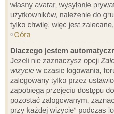
własny avatar, wysyłanie prywa
użytkowników, należenie do gru
tylko chwilę, więc jest zalecane
Góra
Dlaczego jestem automatyc
Jeżeli nie zaznaczysz opcji
Zal
wizycie
w czasie logowania, for
zalogowany tylko przez ustawio
zapobiega przejęciu dostępu d
pozostać zalogowanym, zaznacz
przy każdej wizycie” podczas l