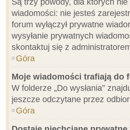
Są trzy powody, dla których n
wiadomości: nie jesteś zarejest
forum wyłączył prywatne wiadom
wysyłanie prywatnych wiadomości
skontaktuj się z administratore
Góra
Moje wiadomości trafiają do 
W folderze „Do wysłania” znajdu
jeszcze odczytane przez odbior
Góra
Dostaję niechciane prywatne