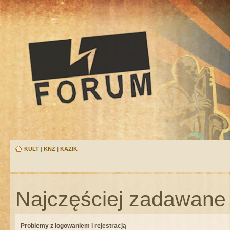
KULT
|
KNŻ
|
KAZIK
Najczęściej zadawane 
Problemy z logowaniem i rejestracją