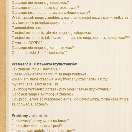
Dlaczego nie mogę się zalogować?
Dlaczego w ogóle muszę się rejestrować?
Dlaczego jestem automatycznie wylogowywany?
W jaki sposób mogę zapobiec wyświetlaniu mojej nazwy użytkownika na liś
użytkowników przeglądających forum?
Zapomniałem hasła!
Zarejestrowałem się, ale nie mogę się zalogować!
Zarejestrowałem się jakiś czas temu, ale nie mogę się teraz zalogować!?!
Czym jest COPPA?
Dlaczego nie mogę się zarejestrować?
Co robi funkcja „Usuń ciasteczka”?
Preferencje i ustawienia użytkowników
Jak zmienić moje ustawienia?
Czasy wyświetlane na forum są nieprawidłowe!
Zmieniłem strefę czasową, a wyświetlany czas nadal jest zły!
My language is not in the list!
Jak mogę wyświetlić obrazek przy mojej nazwie użytkownika?
Co to jest ranga i jak mogę ją zmienić?
Gdy próbuję wysłać wiadomość e-mail do użytkownika, forum każe mi się
zalogować. Dlaczego?
Problemy z pisaniem
Jak utworzyć nowy wątek na forum?
Jak edytować lub usunąć post?
Jak dodawać podpis do moich postów?