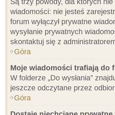
Są trzy powody, dla których n
wiadomości: nie jesteś zarejest
forum wyłączył prywatne wiadom
wysyłanie prywatnych wiadomości
skontaktuj się z administratore
Góra
Moje wiadomości trafiają do 
W folderze „Do wysłania” znajdu
jeszcze odczytane przez odbior
Góra
Dostaję niechciane prywatne