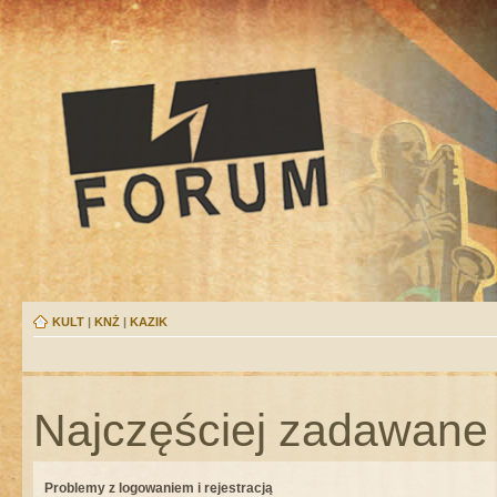
KULT
|
KNŻ
|
KAZIK
Najczęściej zadawane 
Problemy z logowaniem i rejestracją