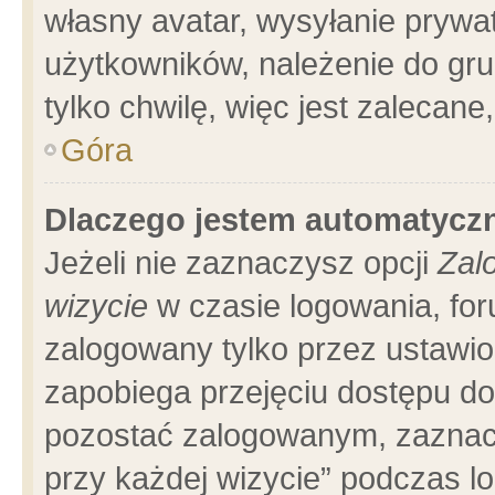
własny avatar, wysyłanie prywa
użytkowników, należenie do gru
tylko chwilę, więc jest zalecane
Góra
Dlaczego jestem automatyc
Jeżeli nie zaznaczysz opcji
Zal
wizycie
w czasie logowania, for
zalogowany tylko przez ustawio
zapobiega przejęciu dostępu d
pozostać zalogowanym, zaznacz
przy każdej wizycie” podczas l