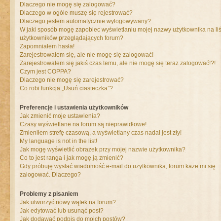
Dlaczego nie mogę się zalogować?
Dlaczego w ogóle muszę się rejestrować?
Dlaczego jestem automatycznie wylogowywany?
W jaki sposób mogę zapobiec wyświetlaniu mojej nazwy użytkownika na liś
użytkowników przeglądających forum?
Zapomniałem hasła!
Zarejestrowałem się, ale nie mogę się zalogować!
Zarejestrowałem się jakiś czas temu, ale nie mogę się teraz zalogować!?!
Czym jest COPPA?
Dlaczego nie mogę się zarejestrować?
Co robi funkcja „Usuń ciasteczka”?
Preferencje i ustawienia użytkowników
Jak zmienić moje ustawienia?
Czasy wyświetlane na forum są nieprawidłowe!
Zmieniłem strefę czasową, a wyświetlany czas nadal jest zły!
My language is not in the list!
Jak mogę wyświetlić obrazek przy mojej nazwie użytkownika?
Co to jest ranga i jak mogę ją zmienić?
Gdy próbuję wysłać wiadomość e-mail do użytkownika, forum każe mi się
zalogować. Dlaczego?
Problemy z pisaniem
Jak utworzyć nowy wątek na forum?
Jak edytować lub usunąć post?
Jak dodawać podpis do moich postów?