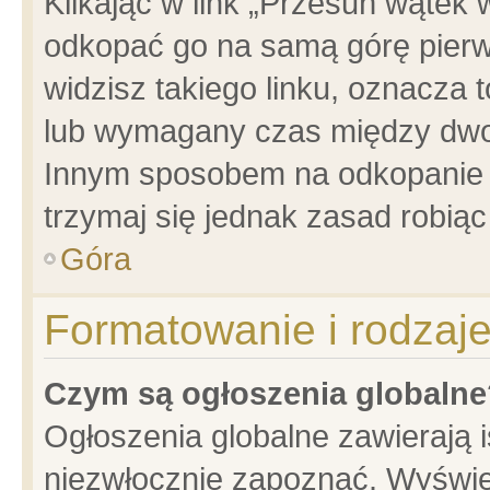
Klikając w link „Przesuń wątek
odkopać go na samą górę pierwsz
widzisz takiego linku, oznacza 
lub wymagany czas między dwoma
Innym sposobem na odkopanie w
trzymaj się jednak zasad robiąc 
Góra
Formatowanie i rodzaj
Czym są ogłoszenia globalne
Ogłoszenia globalne zawierają is
niezwłocznie zapoznać. Wyświet