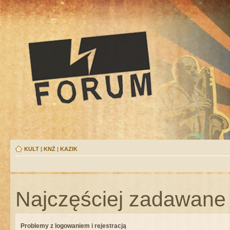
KULT
|
KNŻ
|
KAZIK
Najczęściej zadawane 
Problemy z logowaniem i rejestracją