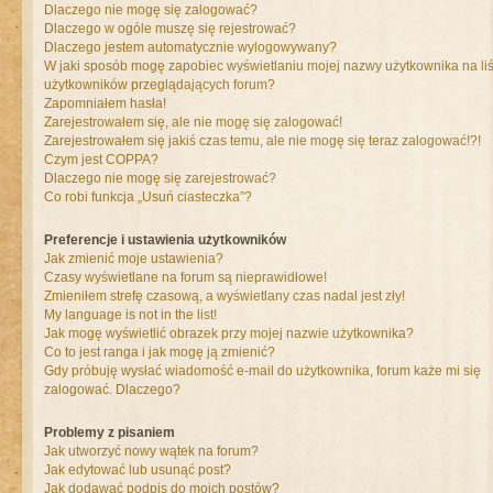
Dlaczego nie mogę się zalogować?
Dlaczego w ogóle muszę się rejestrować?
Dlaczego jestem automatycznie wylogowywany?
W jaki sposób mogę zapobiec wyświetlaniu mojej nazwy użytkownika na liś
użytkowników przeglądających forum?
Zapomniałem hasła!
Zarejestrowałem się, ale nie mogę się zalogować!
Zarejestrowałem się jakiś czas temu, ale nie mogę się teraz zalogować!?!
Czym jest COPPA?
Dlaczego nie mogę się zarejestrować?
Co robi funkcja „Usuń ciasteczka”?
Preferencje i ustawienia użytkowników
Jak zmienić moje ustawienia?
Czasy wyświetlane na forum są nieprawidłowe!
Zmieniłem strefę czasową, a wyświetlany czas nadal jest zły!
My language is not in the list!
Jak mogę wyświetlić obrazek przy mojej nazwie użytkownika?
Co to jest ranga i jak mogę ją zmienić?
Gdy próbuję wysłać wiadomość e-mail do użytkownika, forum każe mi się
zalogować. Dlaczego?
Problemy z pisaniem
Jak utworzyć nowy wątek na forum?
Jak edytować lub usunąć post?
Jak dodawać podpis do moich postów?