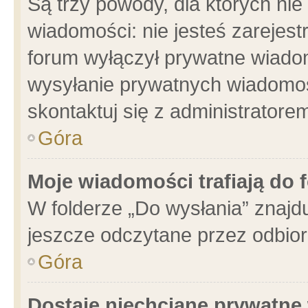
Są trzy powody, dla których n
wiadomości: nie jesteś zarejest
forum wyłączył prywatne wiadom
wysyłanie prywatnych wiadomości
skontaktuj się z administratore
Góra
Moje wiadomości trafiają do 
W folderze „Do wysłania” znajdu
jeszcze odczytane przez odbior
Góra
Dostaję niechciane prywatne