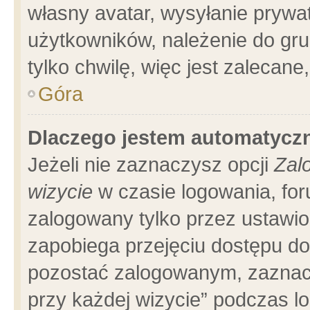
własny avatar, wysyłanie prywa
użytkowników, należenie do gru
tylko chwilę, więc jest zalecane
Góra
Dlaczego jestem automatyc
Jeżeli nie zaznaczysz opcji
Zal
wizycie
w czasie logowania, for
zalogowany tylko przez ustawio
zapobiega przejęciu dostępu d
pozostać zalogowanym, zaznacz
przy każdej wizycie” podczas l