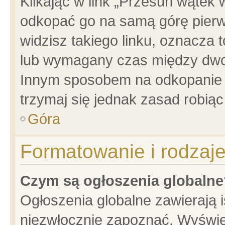
Klikając w link „Przesuń wątek
odkopać go na samą górę pierwsz
widzisz takiego linku, oznacza 
lub wymagany czas między dwoma
Innym sposobem na odkopanie w
trzymaj się jednak zasad robiąc 
Góra
Formatowanie i rodzaj
Czym są ogłoszenia globalne
Ogłoszenia globalne zawierają is
niezwłocznie zapoznać. Wyświet