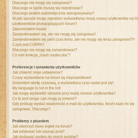
Dlaczego nie mogę się zalogować?
Dlaczego w ogóle muszę się rejestrować?
Dlaczego jestem automatycznie wylogowywany?
W jaki sposób mogę zapobiec wyświetlaniu mojej nazwy użytkownika na liś
użytkowników przeglądających forum?
Zapomniałem hasła!
Zarejestrowałem się, ale nie mogę się zalogować!
Zarejestrowałem się jakiś czas temu, ale nie mogę się teraz zalogować!?!
Czym jest COPPA?
Dlaczego nie mogę się zarejestrować?
Co robi funkcja „Usuń ciasteczka”?
Preferencje i ustawienia użytkowników
Jak zmienić moje ustawienia?
Czasy wyświetlane na forum są nieprawidłowe!
Zmieniłem strefę czasową, a wyświetlany czas nadal jest zły!
My language is not in the list!
Jak mogę wyświetlić obrazek przy mojej nazwie użytkownika?
Co to jest ranga i jak mogę ją zmienić?
Gdy próbuję wysłać wiadomość e-mail do użytkownika, forum każe mi się
zalogować. Dlaczego?
Problemy z pisaniem
Jak utworzyć nowy wątek na forum?
Jak edytować lub usunąć post?
Jak dodawać podpis do moich postów?