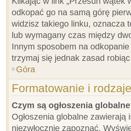
Klikając w link „Przesuń wątek
odkopać go na samą górę pierwsz
widzisz takiego linku, oznacza 
lub wymagany czas między dwoma
Innym sposobem na odkopanie w
trzymaj się jednak zasad robiąc 
Góra
Formatowanie i rodzaj
Czym są ogłoszenia globalne
Ogłoszenia globalne zawierają is
niezwłocznie zapoznać. Wyświet