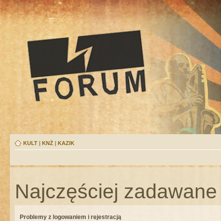
KULT
|
KNŻ
|
KAZIK
Najczęściej zadawane 
Problemy z logowaniem i rejestracją