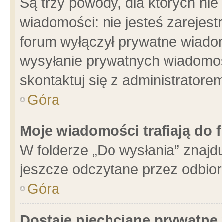
Są trzy powody, dla których n
wiadomości: nie jesteś zarejest
forum wyłączył prywatne wiadom
wysyłanie prywatnych wiadomości
skontaktuj się z administratore
Góra
Moje wiadomości trafiają do 
W folderze „Do wysłania” znajdu
jeszcze odczytane przez odbior
Góra
Dostaję niechciane prywatne