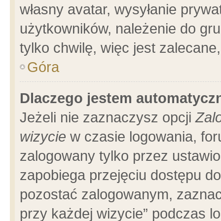
własny avatar, wysyłanie prywa
użytkowników, należenie do gru
tylko chwilę, więc jest zalecane
Góra
Dlaczego jestem automatyc
Jeżeli nie zaznaczysz opcji
Zal
wizycie
w czasie logowania, for
zalogowany tylko przez ustawio
zapobiega przejęciu dostępu d
pozostać zalogowanym, zaznacz
przy każdej wizycie” podczas l