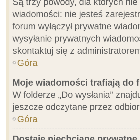
Są trzy powody, dla których n
wiadomości: nie jesteś zarejest
forum wyłączył prywatne wiadom
wysyłanie prywatnych wiadomości
skontaktuj się z administratore
Góra
Moje wiadomości trafiają do 
W folderze „Do wysłania” znajdu
jeszcze odczytane przez odbior
Góra
Dostaję niechciane prywatne