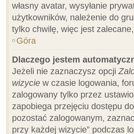
własny avatar, wysyłanie prywa
użytkowników, należenie do gru
tylko chwilę, więc jest zalecane
Góra
Dlaczego jestem automatyc
Jeżeli nie zaznaczysz opcji
Zal
wizycie
w czasie logowania, for
zalogowany tylko przez ustawio
zapobiega przejęciu dostępu d
pozostać zalogowanym, zaznacz
przy każdej wizycie” podczas l