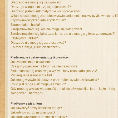
Dlaczego nie mogę się zalogować?
Dlaczego w ogóle muszę się rejestrować?
Dlaczego jestem automatycznie wylogowywany?
W jaki sposób mogę zapobiec wyświetlaniu mojej nazwy użytkownika na liś
użytkowników przeglądających forum?
Zapomniałem hasła!
Zarejestrowałem się, ale nie mogę się zalogować!
Zarejestrowałem się jakiś czas temu, ale nie mogę się teraz zalogować!?!
Czym jest COPPA?
Dlaczego nie mogę się zarejestrować?
Co robi funkcja „Usuń ciasteczka”?
Preferencje i ustawienia użytkowników
Jak zmienić moje ustawienia?
Czasy wyświetlane na forum są nieprawidłowe!
Zmieniłem strefę czasową, a wyświetlany czas nadal jest zły!
My language is not in the list!
Jak mogę wyświetlić obrazek przy mojej nazwie użytkownika?
Co to jest ranga i jak mogę ją zmienić?
Gdy próbuję wysłać wiadomość e-mail do użytkownika, forum każe mi się
zalogować. Dlaczego?
Problemy z pisaniem
Jak utworzyć nowy wątek na forum?
Jak edytować lub usunąć post?
Jak dodawać podpis do moich postów?