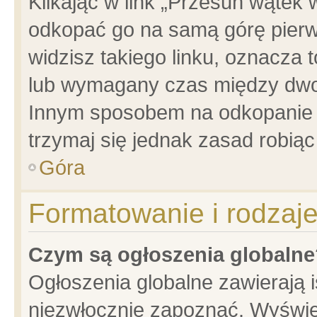
Klikając w link „Przesuń wątek
odkopać go na samą górę pierwsz
widzisz takiego linku, oznacza 
lub wymagany czas między dwoma
Innym sposobem na odkopanie w
trzymaj się jednak zasad robiąc 
Góra
Formatowanie i rodzaj
Czym są ogłoszenia globalne
Ogłoszenia globalne zawierają is
niezwłocznie zapoznać. Wyświet