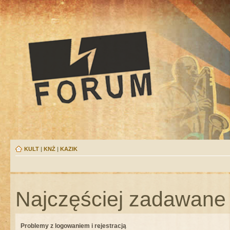
KULT
|
KNŻ
|
KAZIK
Najczęściej zadawane 
Problemy z logowaniem i rejestracją