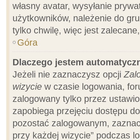
własny avatar, wysyłanie prywa
użytkowników, należenie do gru
tylko chwilę, więc jest zalecane
Góra
Dlaczego jestem automatyc
Jeżeli nie zaznaczysz opcji
Zal
wizycie
w czasie logowania, for
zalogowany tylko przez ustawio
zapobiega przejęciu dostępu d
pozostać zalogowanym, zaznacz
przy każdej wizycie” podczas l