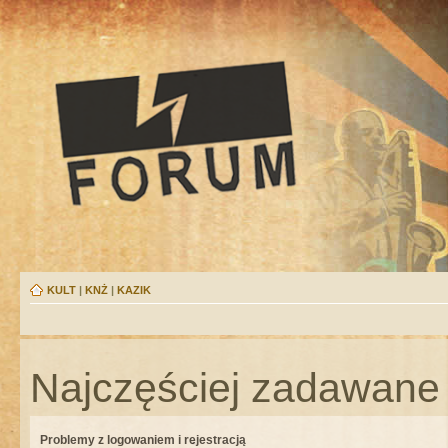
KULT
|
KNŻ
|
KAZIK
Najczęściej zadawane 
Problemy z logowaniem i rejestracją