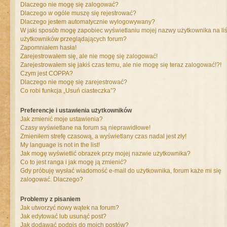
Dlaczego nie mogę się zalogować?
Dlaczego w ogóle muszę się rejestrować?
Dlaczego jestem automatycznie wylogowywany?
W jaki sposób mogę zapobiec wyświetlaniu mojej nazwy użytkownika na liś
użytkowników przeglądających forum?
Zapomniałem hasła!
Zarejestrowałem się, ale nie mogę się zalogować!
Zarejestrowałem się jakiś czas temu, ale nie mogę się teraz zalogować!?!
Czym jest COPPA?
Dlaczego nie mogę się zarejestrować?
Co robi funkcja „Usuń ciasteczka”?
Preferencje i ustawienia użytkowników
Jak zmienić moje ustawienia?
Czasy wyświetlane na forum są nieprawidłowe!
Zmieniłem strefę czasową, a wyświetlany czas nadal jest zły!
My language is not in the list!
Jak mogę wyświetlić obrazek przy mojej nazwie użytkownika?
Co to jest ranga i jak mogę ją zmienić?
Gdy próbuję wysłać wiadomość e-mail do użytkownika, forum każe mi się
zalogować. Dlaczego?
Problemy z pisaniem
Jak utworzyć nowy wątek na forum?
Jak edytować lub usunąć post?
Jak dodawać podpis do moich postów?