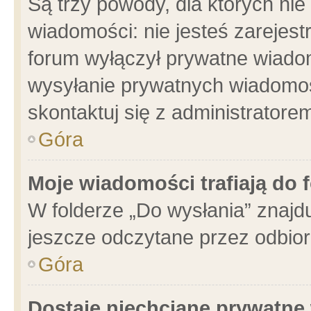
Są trzy powody, dla których n
wiadomości: nie jesteś zarejest
forum wyłączył prywatne wiadom
wysyłanie prywatnych wiadomości
skontaktuj się z administratore
Góra
Moje wiadomości trafiają do 
W folderze „Do wysłania” znajdu
jeszcze odczytane przez odbior
Góra
Dostaję niechciane prywatne