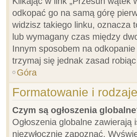
Klikając w link „Przesuń wątek
odkopać go na samą górę pierwsz
widzisz takiego linku, oznacza 
lub wymagany czas między dwoma
Innym sposobem na odkopanie w
trzymaj się jednak zasad robiąc 
Góra
Formatowanie i rodzaj
Czym są ogłoszenia globalne
Ogłoszenia globalne zawierają is
niezwłocznie zapoznać. Wyświet