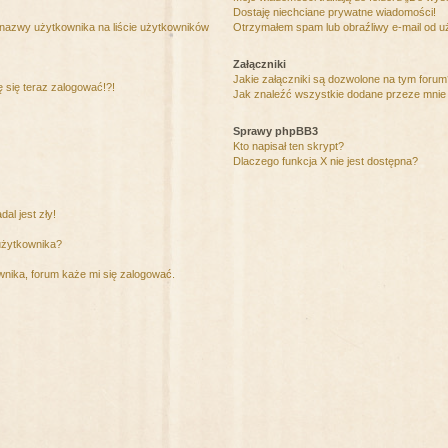
Dostaję niechciane prywatne wiadomości!
 nazwy użytkownika na liście użytkowników
Otrzymałem spam lub obraźliwy e-mail od u
Załączniki
Jakie załączniki są dozwolone na tym foru
ę się teraz zalogować!?!
Jak znaleźć wszystkie dodane przeze mnie 
Sprawy phpBB3
Kto napisał ten skrypt?
Dlaczego funkcja X nie jest dostępna?
al jest zły!
użytkownika?
nika, forum każe mi się zalogować.