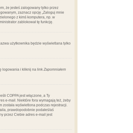
m, że jesteś zalogowany tylko przez
logowanym, zaznacz opcję „Zaloguj mnie
dzielonego z kimś komputera, np. w
dministrator zablokował tę funkcję.
 nazwa użytkownika będzie wyświetlana tylko
logowania i kliknij na link
Zapomniałem
Jeśli COPPA jest włączone, a Ty
res e-mail. Niektóre fora wymagają też, żeby
 została wyświetlona podczas rejestracji.
-maila, prawdopodobnie podałeś/aś
ny przez Ciebie adres e-mail jest