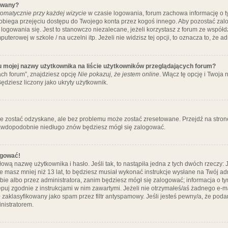
ywany?
omatycznie przy każdej wizycie
w czasie logowania, forum zachowa informację o ty
pobiega przejęciu dostępu do Twojego konta przez kogoś innego. Aby pozostać za
logowania się. Jest to stanowczo niezalecane, jeżeli korzystasz z forum ze współ
uterowej w szkole / na uczelni itp. Jeżeli nie widzisz tej opcji, to oznacza to, że a
u mojej nazwy użytkownika na liście użytkowników przeglądających forum?
ch forum”, znajdziesz opcję
Nie pokazuj, że jestem online
. Włącz tę opcję i Twoja
ędziesz liczony jako ukryty użytkownik.
e zostać odzyskane, ale bez problemu może zostać zresetowane. Przejdź na stronę 
prawdopodobnie niedługo znów będziesz mógł się zalogować.
ogować!
ową nazwę użytkownika i hasło. Jeśli tak, to nastąpiła jedna z tych dwóch rzeczy: 
że masz mniej niż 13 lat, to będziesz musiał wykonać instrukcje wysłane na Twój ad
ie albo przez administratora, zanim będziesz mógł się zalogować; informacja o tym
tępuj zgodnie z instrukcjami w nim zawartymi. Jeżeli nie otrzymałeś/aś żadnego e
 zaklasyfikowany jako spam przez filtr antyspamowy. Jeśli jesteś pewny/a, że poda
nistratorem.