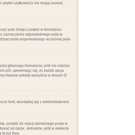
 że zwykli użytkownicy nie mogą usuwać
aczyć pole
Dołącz podpis
w formularzu
zez zaznaczenie odpowiedniego pola w
 odznaczanie wspomnianego wcześniej pola
iżej głównego formularza; jeśli nie widzisz
ich pól, upewniając się, że każda opcja
czas trwania ankiety wyrażony w dniach (0
a to limit, skontaktuj się z administratorem.
tę, przejdź do edycji pierwszego posta w
tować jej opcje. Jednakże, jeśli w ankiecie
ta już trwa.