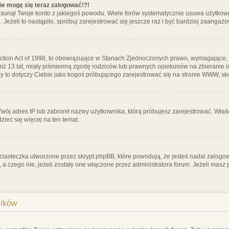
nie mogę się teraz zalogować!?!
sunął Twoje konto z jakiegoś powodu. Wiele forów systematycznie usuwa użytkownik
 Jeżeli to nastąpiło, spróbuj zarejestrować się jeszcze raz i być bardziej zaanga
ction Act of 1998, to obowiązujące w Stanach Zjednoczonych prawo, wymagające, 
 niż 13 lat, miały piśmienną zgodę rodziców lub prawnych opiekunów na zbieranie 
 czy to dotyczy Ciebie jako kogoś próbującego zarejestrować się na stronie WWW, sk
 Twój adres IP lub zabronił nazwy użytkownika, którą próbujesz zarejestrować. Właś
dzieć się więcej na ten temat.
ciasteczka utworzone przez skrypt phpBB, które powodują, że jesteś nadal zalogo
ś, a czego nie, jeżeli zostały one włączone przez administratora forum. Jeżeli mas
ników