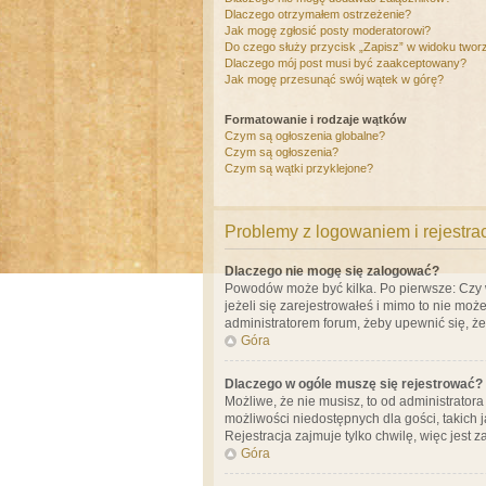
Dlaczego otrzymałem ostrzeżenie?
Jak mogę zgłosić posty moderatorowi?
Do czego służy przycisk „Zapisz” w widoku twor
Dlaczego mój post musi być zaakceptowany?
Jak mogę przesunąć swój wątek w górę?
Formatowanie i rodzaje wątków
Czym są ogłoszenia globalne?
Czym są ogłoszenia?
Czym są wątki przyklejone?
Problemy z logowaniem i rejestra
Dlaczego nie mogę się zalogować?
Powodów może być kilka. Po pierwsze: Czy w 
jeżeli się zarejestrowałeś i mimo to nie moż
administratorem forum, żeby upewnić się, ż
Góra
Dlaczego w ogóle muszę się rejestrować?
Możliwe, że nie musisz, to od administrator
możliwości niedostępnych dla gości, takich 
Rejestracja zajmuje tylko chwilę, więc jest 
Góra