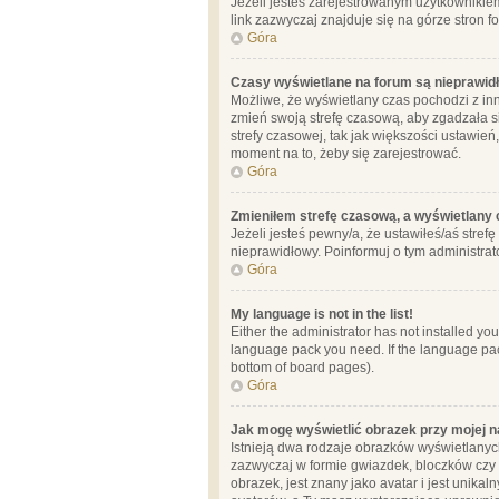
Jeżeli jesteś zarejestrowanym użytkownikie
link zazwyczaj znajduje się na górze stron f
Góra
Czasy wyświetlane na forum są nieprawid
Możliwe, że wyświetlany czas pochodzi z inne
zmień swoją strefę czasową, aby zgadzała 
strefy czasowej, tak jak większości ustawień
moment na to, żeby się zarejestrować.
Góra
Zmieniłem strefę czasową, a wyświetlany c
Jeżeli jesteś pewny/a, że ustawiłeś/aś stref
nieprawidłowy. Poinformuj o tym administrat
Góra
My language is not in the list!
Either the administrator has not installed yo
language pack you need. If the language pack
bottom of board pages).
Góra
Jak mogę wyświetlić obrazek przy mojej 
Istnieją dwa rodzaje obrazków wyświetlanyc
zazwyczaj w formie gwiazdek, bloczków czy k
obrazek, jest znany jako avatar i jest unik