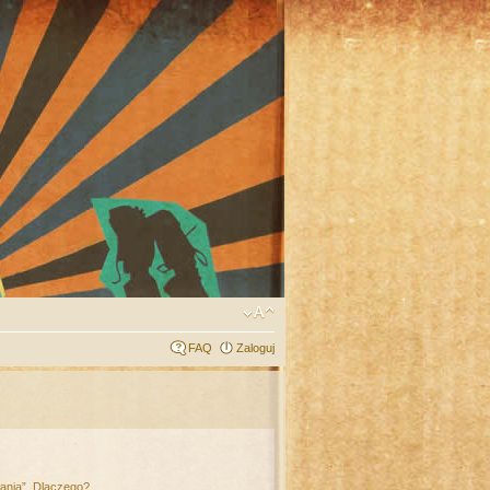
FAQ
Zaloguj
łania”. Dlaczego?