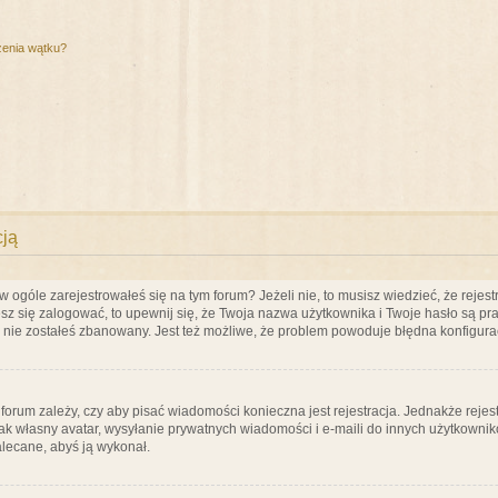
zenia wątku?
cją
ogóle zarejestrowałeś się na tym forum? Jeżeli nie, to musisz wiedzieć, że rejestr
esz się zalogować, to upewnij się, że Twoja nazwa użytkownika i Twoje hasło są praw
e nie zostałeś zbanowany. Jest też możliwe, że problem powoduje błędna konfigura
a forum zależy, czy aby pisać wiadomości konieczna jest rejestracja. Jednakże reje
jak własny avatar, wysyłanie prywatnych wiadomości i e-maili do innych użytkownik
zalecane, abyś ją wykonał.