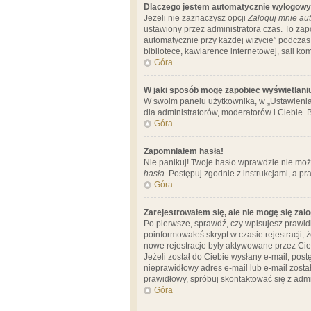
Dlaczego jestem automatycznie wylogow
Jeżeli nie zaznaczysz opcji
Zaloguj mnie aut
ustawiony przez administratora czas. To za
automatycznie przy każdej wizycie” podczas 
bibliotece, kawiarence internetowej, sali komp
Góra
W jaki sposób mogę zapobiec wyświetlani
W swoim panelu użytkownika, w „Ustawienia
dla administratorów, moderatorów i Ciebie. B
Góra
Zapomniałem hasła!
Nie panikuj! Twoje hasło wprawdzie nie moż
hasła
. Postępuj zgodnie z instrukcjami, a 
Góra
Zarejestrowałem się, ale nie mogę się zal
Po pierwsze, sprawdź, czy wpisujesz prawidł
poinformowałeś skrypt w czasie rejestracji, 
nowe rejestracje były aktywowane przez Cieb
Jeżeli został do Ciebie wysłany e-mail, pos
nieprawidłowy adres e-mail lub e-mail został
prawidłowy, spróbuj skontaktować się z admi
Góra