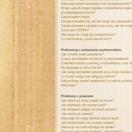
Dlaczego jestem automatycznie wylogowywany?
W jaki sposób mogę zapobiec wyświetlaniu mojej
przeglądających forum?
Zapomniałem hasła!
Zarejestrowałem się, ale nie mogę się zalogować!
Zarejestrowałem się jakiś czas temu, ale nie mog
Czym jest COPPA?
Dlaczego nie mogę się zarejestrować?
Co robi funkcja „Usuń ciasteczka”?
Preferencje i ustawienia użytkowników
Jak zmienić moje ustawienia?
Czasy wyświetlane na forum są nieprawidłowe!
Zmieniłem strefę czasową, a wyświetlany czas nad
My language is not in the list!
Jak mogę wyświetlić obrazek przy mojej nazwie 
Co to jest ranga i jak mogę ją zmienić?
Gdy próbuję wysłać wiadomość e-mail do użytkow
Dlaczego?
Problemy z pisaniem
Jak utworzyć nowy wątek na forum?
Jak edytować lub usunąć post?
Jak dodawać podpis do moich postów?
Jak utworzyć ankietę?
Dlaczego nie mogę wybrać więcej opcji?
Jak wyedytować lub usunąć ankietę?
Dlaczego nie mam dostępu do działu?
Dlaczego nie mogę dodawać załączników?