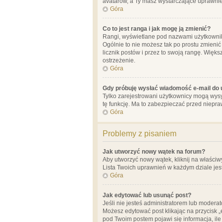
avatarów, a Ty masz wystarczające uprawnien
Góra
Co to jest ranga i jak mogę ją zmienić?
Rangi, wyświetlane pod nazwami użytkowników
Ogólnie to nie możesz tak po prostu zmienić
licznik postów i przez to swoją rangę. Więks
ostrzeżenie.
Góra
Gdy próbuję wysłać wiadomość e-mail do 
Tylko zarejestrowani użytkownicy mogą wysył
tę funkcję. Ma to zabezpieczać przed niep
Góra
Problemy z pisaniem
Jak utworzyć nowy wątek na forum?
Aby utworzyć nowy wątek, kliknij na właściw
Lista Twoich uprawnień w każdym dziale jes
Góra
Jak edytować lub usunąć post?
Jeśli nie jesteś administratorem lub moderat
Możesz edytować post klikając na przycisk „
pod Twoim postem pojawi się informacja, ile ra