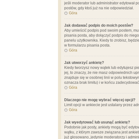
jeśli moderator lub administrator edytował 
postów, gdy ktoś już na nie odpowiedział.
Góra
Jak dodawać podpis do moich postów?
Aby umieścić podpis pod swoim postem, mus
pisania posta, aby dołączyć podpis do nie
panelu użytkownika. Kiedy to zrobisz, będ
w formularzu pisania posta.
Góra
Jak utworzyć ankietę?
Kiedy tworzysz nowy wątek lub edytujesz pier
jej, to znaczy, że nie masz odpowiednich up
znajduje się w osobnej linii w polu tekstow
oznacza brak limitu) i w końcu zadecydować
Góra
Dlaczego nie mogę wybrać więcej opcji?
Limit opcji w ankiecie jest ustalany przez ad
Góra
Jak wyedytować lub usunąć ankietę?
Podobnie jak posty, ankiety mogą być edytow
wątku, z którym zawsze związana jest ankieta
już głosowano, jedynie moderatorzy i admini