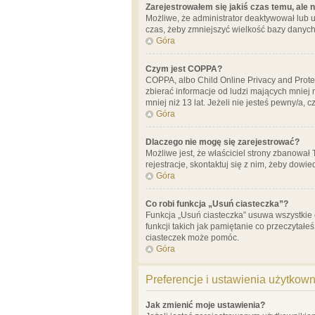
Zarejestrowałem się jakiś czas temu, ale 
Możliwe, że administrator deaktywował lub u
czas, żeby zmniejszyć wielkość bazy danych.
Góra
Czym jest COPPA?
COPPA, albo Child Online Privacy and Prote
zbierać informacje od ludzi mających mniej
mniej niż 13 lat. Jeżeli nie jesteś pewny/a,
Góra
Dlaczego nie mogę się zarejestrować?
Możliwe jest, że właściciel strony zbanował
rejestracje, skontaktuj się z nim, żeby dowie
Góra
Co robi funkcja „Usuń ciasteczka”?
Funkcja „Usuń ciasteczka” usuwa wszystkie 
funkcji takich jak pamiętanie co przeczytałe
ciasteczek może pomóc.
Góra
Preferencje i ustawienia użytkow
Jak zmienić moje ustawienia?