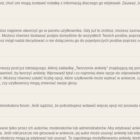
post, choć oni mogą zostawić notatkę z informacją dlaczego go edytowali. Zauważ,
isz najpierw utworzyć go w panelu użytkownika. Gdy już to zrobisz, możesz zazn
go. Możesz również dodawać podpis domyślnie do wszystkich Twoich postów, popr
ziesz mógł nadal decydować o nie dołączeniu go do pojedynczych postów poprzez
wszy post już istniejącego, kliknij zakładkę „Tworzenie ankiety” znajdującą się pon
rawnień, by tworzyć ankiety. Wprowadź tytuł i co najmniej dwie opcje do odpowiedn
ym. Możesz również ustalić liczbę opcji, które użytkownik może wybrać w ankiecie, 
, czy użytkownicy mogą zmieniać swoje głosy.
ministratora forum. Jeśli sądzisz, że potrzebujesz wstawić więcej opcji niż pozwala n
ane tylko przez ich autorów, moderatorów lub administratorów. Aby edytować ankie
. Jeśli nikt jeszcze nie głosował w ankiecie, jej autor może usunąć ankietę lub edy
stratorzy mogą ją edytować lub usunąć. To zapobiega modyfikowaniu ankiety, kiedy 