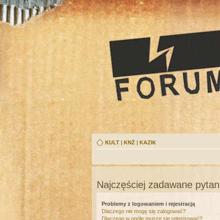
KULT
|
KNŻ
|
KAZIK
Najczęściej zadawane pytan
Problemy z logowaniem i rejestracją
Dlaczego nie mogę się zalogować?
Dlaczego w ogóle muszę się rejestrować?