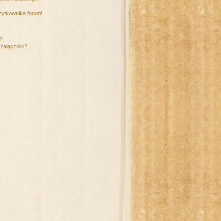
żytkownika forum!
m?
załączniki?