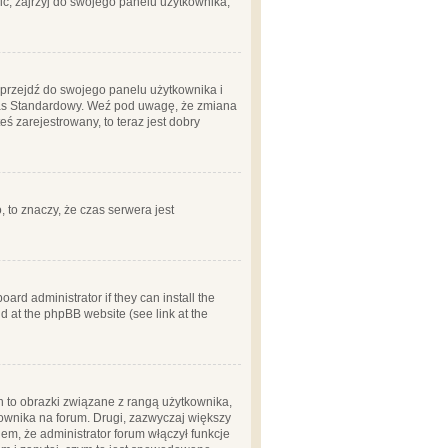
ć, zajrzyj do swojego panelu użytkownika;
m, przejdź do swojego panelu użytkownika i
zas Standardowy. Weź pod uwagę, że zmiana
ś zarejestrowany, to teraz jest dobry
, to znaczy, że czas serwera jest
ard administrator if they can install the
d at the phpBB website (see link at the
h to obrazki związane z rangą użytkownika,
kownika na forum. Drugi, zazwyczaj większy
em, że administrator forum włączył funkcje