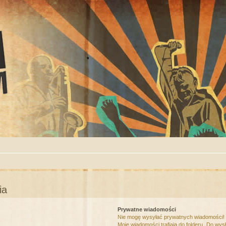
ia
Prywatne wiadomości
Nie mogę wysyłać prywatnych wiadomości!
Moje wiadomości trafiają do folderu „Do wys