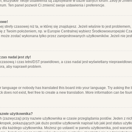
m, wszystkie Twoje ustawienia są zapisywane w bazie danych forum. Żeby je zmieni
orum. Ten panel pozwoli Ci zmienić swoje ustawienia i preferencje.
łowe!
j strefy czasowej niż ta, w której się znajdujesz. Jeżeli właśnie to jest probleme
się z Twoim położeniem, np. w Europie Centralnej wybierz Środkowoeuropejski C
, może zostać wykonana tylko przez zarejestrowanych użytkowników. Jeżeli nie jeste
zas nadal jest zły!
ę czasową i czas letni/DST prawidłowo, a czas nadal jest wyświetlany nieprawidłowo
ora, aby naprawił problem.
ur language or nobody has translated this board into your language. Try asking the bo
 does not exist, feel free to create a new translation. More information can be foun
nazwie użytkownika?
h (zazwyczaj) przy nazwie użytkownika w czasie przeglądania postów. Jeden z nic
ropek, pokazujących jak dużo postów użytkownik napisał lub jaki jest status użyt
alny dla każdego użytkownika. Możesz go ustawić w panelu użytkownika, pod warunki