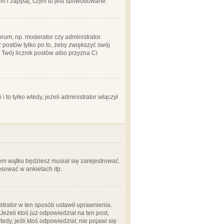
em i zapytaj, czym to jest spowodowane.
rum, np. moderator czy administrator.
 postów tylko po to, żeby zwiększyć swój
y Twój licznik postów albo przyzna Ci
o tylko wtedy, jeżeli administrator włączył
em wątku będziesz musiał się zarejestrować.
sować w ankietach itp.
istrator w ten sposób ustawił uprawnienia.
eżeli ktoś już odpowiedział na ten post,
tedy, jeśli ktoś odpowiedział; nie pojawi się