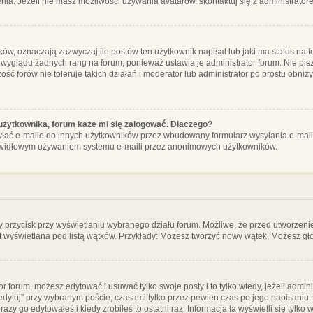
ia. Jeżeli nie masz możliwości używania avatarów, skontaktuj się z administrator
, oznaczają zazwyczaj ile postów ten użytkownik napisał lub jaki ma status na fo
 wyglądu żadnych rang na forum, ponieważ ustawia je administrator forum. Nie pisz
zość forów nie toleruje takich działań i moderator lub administrator po prostu obniż
użytkownika, forum każe mi się zalogować. Dlaczego?
ać e-maile do innych użytkowników przez wbudowany formularz wysyłania e-maili i t
rawidłowym używaniem systemu e-maili przez anonimowych użytkowników.
y przycisk przy wyświetlaniu wybranego działu forum. Możliwe, że przed utworzeni
t wyświetlana pod listą wątków. Przykłady: Możesz tworzyć nowy wątek, Możesz gło
or forum, możesz edytować i usuwać tylko swoje posty i to tylko wtedy, jeżeli admin
edytuj” przy wybranym poście, czasami tylko przez pewien czas po jego napisaniu. J
zy go edytowałeś i kiedy zrobiłeś to ostatni raz. Informacja ta wyświetli się tylko w