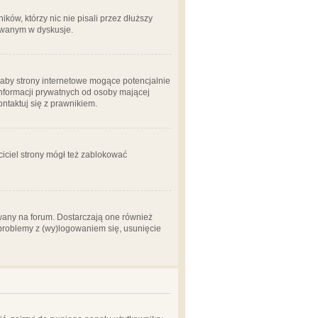
ów, którzy nic nie pisali przez dłuższy
żowanym w dyskusje.
aby strony internetowe mogące potencjalnie
informacji prywatnych od osoby mającej
ontaktuj się z prawnikiem.
ciciel strony mógł też zablokować
wany na forum. Dostarczają one również
z problemy z (wy)logowaniem się, usunięcie