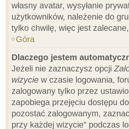
własny avatar, wysyłanie prywa
użytkowników, należenie do gru
tylko chwilę, więc jest zalecane
Góra
Dlaczego jestem automatyc
Jeżeli nie zaznaczysz opcji
Zal
wizycie
w czasie logowania, for
zalogowany tylko przez ustawio
zapobiega przejęciu dostępu d
pozostać zalogowanym, zaznacz
przy każdej wizycie” podczas l