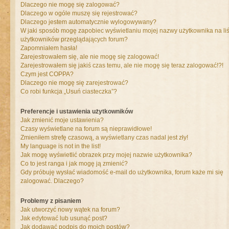
Dlaczego nie mogę się zalogować?
Dlaczego w ogóle muszę się rejestrować?
Dlaczego jestem automatycznie wylogowywany?
W jaki sposób mogę zapobiec wyświetlaniu mojej nazwy użytkownika na liś
użytkowników przeglądających forum?
Zapomniałem hasła!
Zarejestrowałem się, ale nie mogę się zalogować!
Zarejestrowałem się jakiś czas temu, ale nie mogę się teraz zalogować!?!
Czym jest COPPA?
Dlaczego nie mogę się zarejestrować?
Co robi funkcja „Usuń ciasteczka”?
Preferencje i ustawienia użytkowników
Jak zmienić moje ustawienia?
Czasy wyświetlane na forum są nieprawidłowe!
Zmieniłem strefę czasową, a wyświetlany czas nadal jest zły!
My language is not in the list!
Jak mogę wyświetlić obrazek przy mojej nazwie użytkownika?
Co to jest ranga i jak mogę ją zmienić?
Gdy próbuję wysłać wiadomość e-mail do użytkownika, forum każe mi się
zalogować. Dlaczego?
Problemy z pisaniem
Jak utworzyć nowy wątek na forum?
Jak edytować lub usunąć post?
Jak dodawać podpis do moich postów?