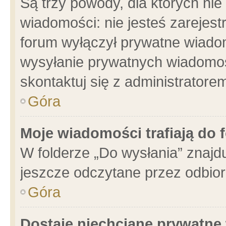
Są trzy powody, dla których n
wiadomości: nie jesteś zarejest
forum wyłączył prywatne wiadom
wysyłanie prywatnych wiadomości
skontaktuj się z administratore
Góra
Moje wiadomości trafiają do 
W folderze „Do wysłania” znajdu
jeszcze odczytane przez odbior
Góra
Dostaję niechciane prywatne