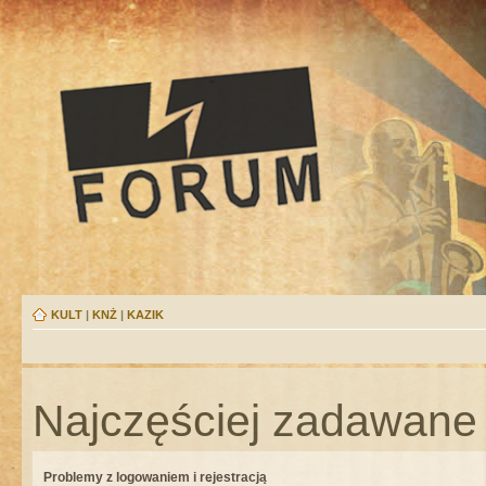
KULT
|
KNŻ
|
KAZIK
Najczęściej zadawane 
Problemy z logowaniem i rejestracją