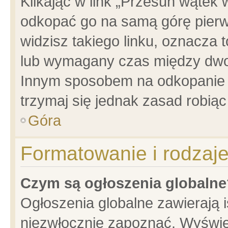
Klikając w link „Przesuń wątek
odkopać go na samą górę pierwsz
widzisz takiego linku, oznacza 
lub wymagany czas między dwoma
Innym sposobem na odkopanie w
trzymaj się jednak zasad robiąc 
Góra
Formatowanie i rodzaj
Czym są ogłoszenia globalne
Ogłoszenia globalne zawierają is
niezwłocznie zapoznać. Wyświet