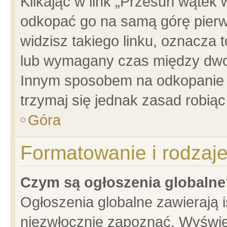
Klikając w link „Przesuń wątek
odkopać go na samą górę pierwsz
widzisz takiego linku, oznacza 
lub wymagany czas między dwoma
Innym sposobem na odkopanie w
trzymaj się jednak zasad robiąc 
Góra
Formatowanie i rodzaj
Czym są ogłoszenia globalne
Ogłoszenia globalne zawierają is
niezwłocznie zapoznać. Wyświet