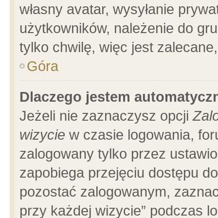
własny avatar, wysyłanie prywa
użytkowników, należenie do gru
tylko chwilę, więc jest zalecane
Góra
Dlaczego jestem automatyc
Jeżeli nie zaznaczysz opcji
Zal
wizycie
w czasie logowania, for
zalogowany tylko przez ustawio
zapobiega przejęciu dostępu d
pozostać zalogowanym, zaznacz
przy każdej wizycie” podczas l