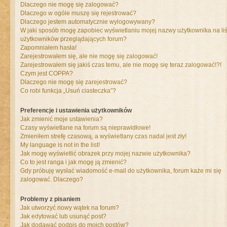
Dlaczego nie mogę się zalogować?
Dlaczego w ogóle muszę się rejestrować?
Dlaczego jestem automatycznie wylogowywany?
W jaki sposób mogę zapobiec wyświetlaniu mojej nazwy użytkownika na liś
użytkowników przeglądających forum?
Zapomniałem hasła!
Zarejestrowałem się, ale nie mogę się zalogować!
Zarejestrowałem się jakiś czas temu, ale nie mogę się teraz zalogować!?!
Czym jest COPPA?
Dlaczego nie mogę się zarejestrować?
Co robi funkcja „Usuń ciasteczka”?
Preferencje i ustawienia użytkowników
Jak zmienić moje ustawienia?
Czasy wyświetlane na forum są nieprawidłowe!
Zmieniłem strefę czasową, a wyświetlany czas nadal jest zły!
My language is not in the list!
Jak mogę wyświetlić obrazek przy mojej nazwie użytkownika?
Co to jest ranga i jak mogę ją zmienić?
Gdy próbuję wysłać wiadomość e-mail do użytkownika, forum każe mi się
zalogować. Dlaczego?
Problemy z pisaniem
Jak utworzyć nowy wątek na forum?
Jak edytować lub usunąć post?
Jak dodawać podpis do moich postów?