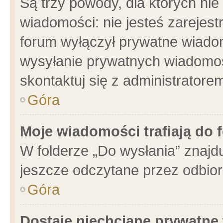
Są trzy powody, dla których n
wiadomości: nie jesteś zarejest
forum wyłączył prywatne wiadom
wysyłanie prywatnych wiadomości
skontaktuj się z administratore
Góra
Moje wiadomości trafiają do 
W folderze „Do wysłania” znajdu
jeszcze odczytane przez odbior
Góra
Dostaję niechciane prywatne