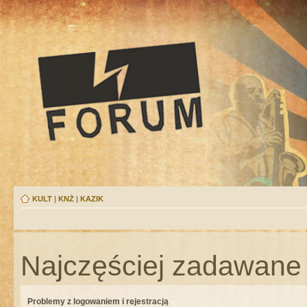
KULT
|
KNŻ
|
KAZIK
Najczęściej zadawane 
Problemy z logowaniem i rejestracją