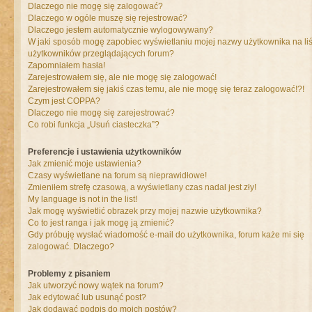
Dlaczego nie mogę się zalogować?
Dlaczego w ogóle muszę się rejestrować?
Dlaczego jestem automatycznie wylogowywany?
W jaki sposób mogę zapobiec wyświetlaniu mojej nazwy użytkownika na liś
użytkowników przeglądających forum?
Zapomniałem hasła!
Zarejestrowałem się, ale nie mogę się zalogować!
Zarejestrowałem się jakiś czas temu, ale nie mogę się teraz zalogować!?!
Czym jest COPPA?
Dlaczego nie mogę się zarejestrować?
Co robi funkcja „Usuń ciasteczka”?
Preferencje i ustawienia użytkowników
Jak zmienić moje ustawienia?
Czasy wyświetlane na forum są nieprawidłowe!
Zmieniłem strefę czasową, a wyświetlany czas nadal jest zły!
My language is not in the list!
Jak mogę wyświetlić obrazek przy mojej nazwie użytkownika?
Co to jest ranga i jak mogę ją zmienić?
Gdy próbuję wysłać wiadomość e-mail do użytkownika, forum każe mi się
zalogować. Dlaczego?
Problemy z pisaniem
Jak utworzyć nowy wątek na forum?
Jak edytować lub usunąć post?
Jak dodawać podpis do moich postów?