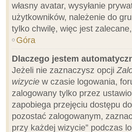
własny avatar, wysyłanie prywa
użytkowników, należenie do gru
tylko chwilę, więc jest zalecane
Góra
Dlaczego jestem automatyc
Jeżeli nie zaznaczysz opcji
Zal
wizycie
w czasie logowania, for
zalogowany tylko przez ustawio
zapobiega przejęciu dostępu d
pozostać zalogowanym, zaznacz
przy każdej wizycie” podczas l