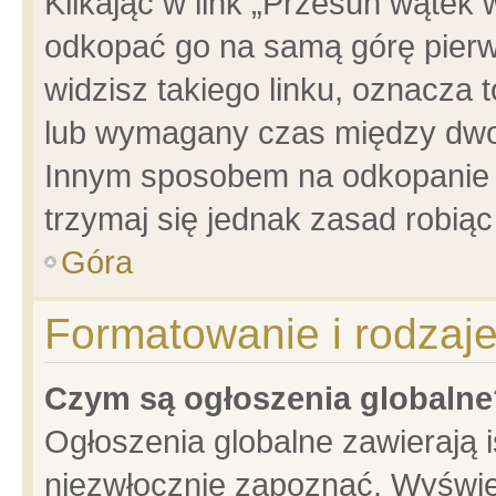
Klikając w link „Przesuń wątek
odkopać go na samą górę pierwsz
widzisz takiego linku, oznacza 
lub wymagany czas między dwoma
Innym sposobem na odkopanie w
trzymaj się jednak zasad robiąc 
Góra
Formatowanie i rodzaj
Czym są ogłoszenia globalne
Ogłoszenia globalne zawierają is
niezwłocznie zapoznać. Wyświet