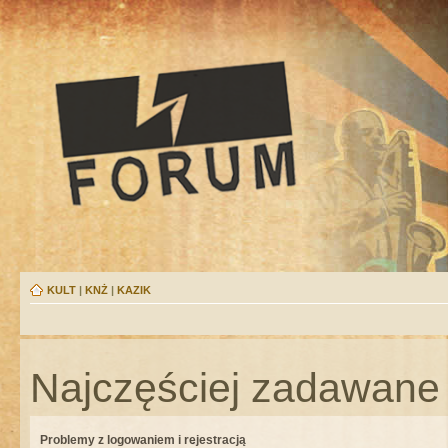
KULT
|
KNŻ
|
KAZIK
Najczęściej zadawane 
Problemy z logowaniem i rejestracją