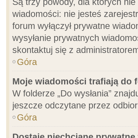
Są trzy powody, dla których n
wiadomości: nie jesteś zarejest
forum wyłączył prywatne wiadom
wysyłanie prywatnych wiadomości
skontaktuj się z administratore
Góra
Moje wiadomości trafiają do 
W folderze „Do wysłania” znajdu
jeszcze odczytane przez odbior
Góra
Dostaję niechciane prywatne