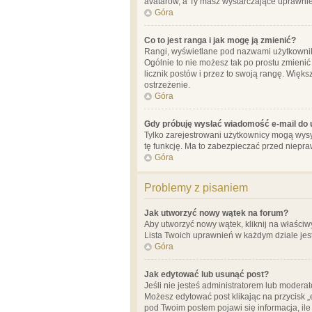
avatarów, a Ty masz wystarczające uprawnien
Góra
Co to jest ranga i jak mogę ją zmienić?
Rangi, wyświetlane pod nazwami użytkowników
Ogólnie to nie możesz tak po prostu zmienić
licznik postów i przez to swoją rangę. Więks
ostrzeżenie.
Góra
Gdy próbuję wysłać wiadomość e-mail do 
Tylko zarejestrowani użytkownicy mogą wysył
tę funkcję. Ma to zabezpieczać przed niep
Góra
Problemy z pisaniem
Jak utworzyć nowy wątek na forum?
Aby utworzyć nowy wątek, kliknij na właściw
Lista Twoich uprawnień w każdym dziale jes
Góra
Jak edytować lub usunąć post?
Jeśli nie jesteś administratorem lub moderat
Możesz edytować post klikając na przycisk „
pod Twoim postem pojawi się informacja, ile ra