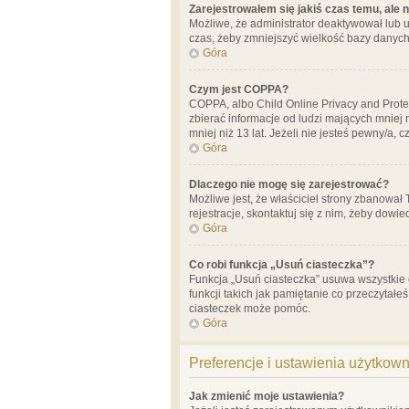
Zarejestrowałem się jakiś czas temu, ale 
Możliwe, że administrator deaktywował lub u
czas, żeby zmniejszyć wielkość bazy danych.
Góra
Czym jest COPPA?
COPPA, albo Child Online Privacy and Prote
zbierać informacje od ludzi mających mniej
mniej niż 13 lat. Jeżeli nie jesteś pewny/a,
Góra
Dlaczego nie mogę się zarejestrować?
Możliwe jest, że właściciel strony zbanował
rejestracje, skontaktuj się z nim, żeby dowie
Góra
Co robi funkcja „Usuń ciasteczka”?
Funkcja „Usuń ciasteczka” usuwa wszystkie 
funkcji takich jak pamiętanie co przeczytałe
ciasteczek może pomóc.
Góra
Preferencje i ustawienia użytkow
Jak zmienić moje ustawienia?