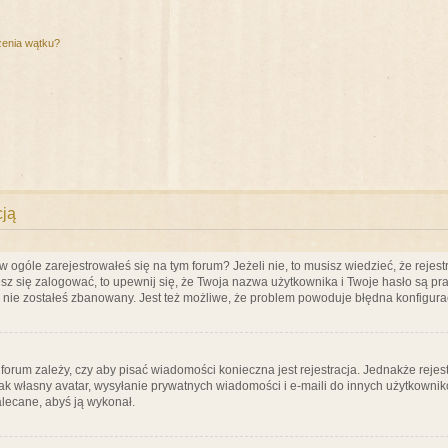
zenia wątku?
cją
ogóle zarejestrowałeś się na tym forum? Jeżeli nie, to musisz wiedzieć, że rejestr
esz się zalogować, to upewnij się, że Twoja nazwa użytkownika i Twoje hasło są praw
e nie zostałeś zbanowany. Jest też możliwe, że problem powoduje błędna konfigura
a forum zależy, czy aby pisać wiadomości konieczna jest rejestracja. Jednakże reje
jak własny avatar, wysyłanie prywatnych wiadomości i e-maili do innych użytkownik
zalecane, abyś ją wykonał.