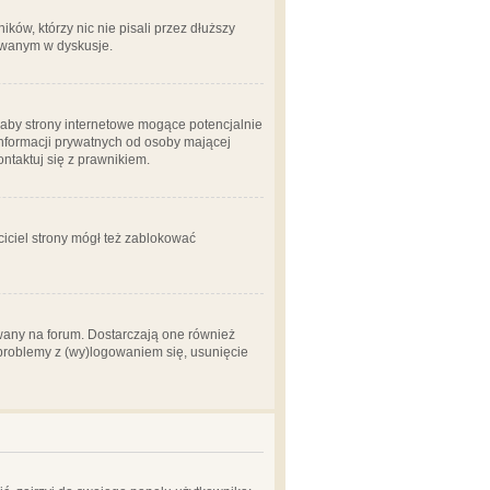
ów, którzy nic nie pisali przez dłuższy
żowanym w dyskusje.
aby strony internetowe mogące potencjalnie
informacji prywatnych od osoby mającej
ontaktuj się z prawnikiem.
ciciel strony mógł też zablokować
wany na forum. Dostarczają one również
z problemy z (wy)logowaniem się, usunięcie