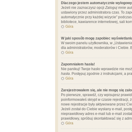
Dlaczego jestem automatycznie wylogow
Jeżeli nie zaznaczysz opcji
Zaloguj mnie aut
ustawiony przez administratora czas. To za
automatycznie przy każdej wizycie” podczas 
bibliotece, kawiarence internetowej, sali komp
Góra
W jaki sposób mogę zapobiec wyświetlani
W swoim panelu użytkownika, w „Ustawienia
dla administratorów, moderatorów i Ciebie. B
Góra
Zapomniałem hasła!
Nie panikuj! Twoje hasło wprawdzie nie moż
hasła
. Postępuj zgodnie z instrukcjami, a 
Góra
Zarejestrowałem się, ale nie mogę się zal
Po pierwsze, sprawdź, czy wpisujesz prawidł
poinformowałeś skrypt w czasie rejestracji, 
nowe rejestracje były aktywowane przez Cieb
Jeżeli został do Ciebie wysłany e-mail, pos
nieprawidłowy adres e-mail lub e-mail został
prawidłowy, spróbuj skontaktować się z admi
Góra