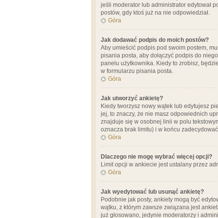
jeśli moderator lub administrator edytował 
postów, gdy ktoś już na nie odpowiedział.
Góra
Jak dodawać podpis do moich postów?
Aby umieścić podpis pod swoim postem, mus
pisania posta, aby dołączyć podpis do nie
panelu użytkownika. Kiedy to zrobisz, będ
w formularzu pisania posta.
Góra
Jak utworzyć ankietę?
Kiedy tworzysz nowy wątek lub edytujesz pier
jej, to znaczy, że nie masz odpowiednich up
znajduje się w osobnej linii w polu tekstow
oznacza brak limitu) i w końcu zadecydować
Góra
Dlaczego nie mogę wybrać więcej opcji?
Limit opcji w ankiecie jest ustalany przez ad
Góra
Jak wyedytować lub usunąć ankietę?
Podobnie jak posty, ankiety mogą być edytow
wątku, z którym zawsze związana jest ankieta
już głosowano, jedynie moderatorzy i admini