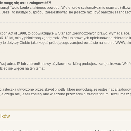
nie mogę się teraz zalogować!?!
sunął Twoje konto z jakiegoś powodu. Wiele forów systematycznie usuwa użytkownik
 Jeżeli to nastąpiło, spróbuj zarejestrować się jeszcze raz i być bardziej zaanga
ction Act of 1998, to obowiązujące w Stanach Zjednoczonych prawo, wymagające, 
 niż 13 lat, miały piśmienną zgodę rodziców lub prawnych opiekunów na zbieranie 
 czy to dotyczy Ciebie jako kogoś próbującego zarejestrować się na stronie WWW, sk
 Twój adres IP lub zabronił nazwy użytkownika, którą próbujesz zarejestrować. Właś
dzieć się więcej na ten temat.
ciasteczka utworzone przez skrypt phpBB, które powodują, że jesteś nadal zalogo
ś, a czego nie, jeżeli zostały one włączone przez administratora forum. Jeżeli mas
ników