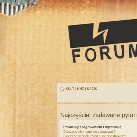
KULT
|
KNŻ
|
KAZIK
Najczęściej zadawane pytan
Problemy z logowaniem i rejestracją
Dlaczego nie mogę się zalogować?
Dlaczego w ogóle muszę się rejestrować?