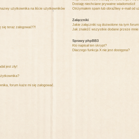
Dostaję niechciane prywatne wiadomości!
 nazwy użytkownika na liście użytkowników
Otrzymałem spam lub obraźliwy e-mail od u
Załączniki
Jakie załączniki są dozwolone na tym foru
ę się teraz zalogować!?!
Jak znaleźć wszystkie dodane przeze mnie 
Sprawy phpBB3
Kto napisał ten skrypt?
Dlaczego funkcja X nie jest dostępna?
al jest zły!
użytkownika?
nika, forum każe mi się zalogować.