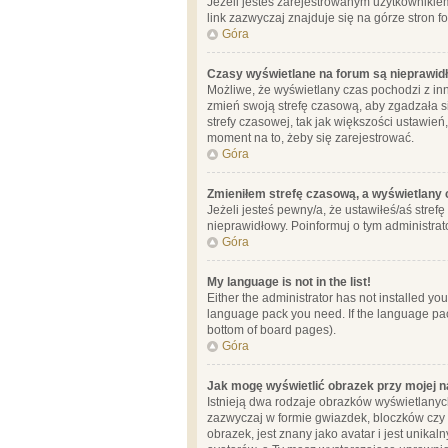
Jeżeli jesteś zarejestrowanym użytkownikie
link zazwyczaj znajduje się na górze stron f
Góra
Czasy wyświetlane na forum są nieprawid
Możliwe, że wyświetlany czas pochodzi z inne
zmień swoją strefę czasową, aby zgadzała 
strefy czasowej, tak jak większości ustawień
moment na to, żeby się zarejestrować.
Góra
Zmieniłem strefę czasową, a wyświetlany c
Jeżeli jesteś pewny/a, że ustawiłeś/aś stref
nieprawidłowy. Poinformuj o tym administrat
Góra
My language is not in the list!
Either the administrator has not installed yo
language pack you need. If the language pack
bottom of board pages).
Góra
Jak mogę wyświetlić obrazek przy mojej 
Istnieją dwa rodzaje obrazków wyświetlanyc
zazwyczaj w formie gwiazdek, bloczków czy k
obrazek, jest znany jako avatar i jest unik