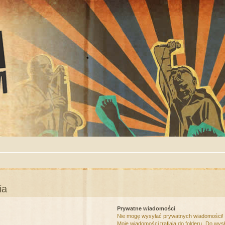
ia
Prywatne wiadomości
Nie mogę wysyłać prywatnych wiadomości!
Moje wiadomości trafiają do folderu „Do wys