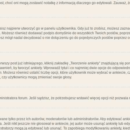
post, choć oni mogą zostawić notatkę z informacją dlaczego go edytowali. Zauważ,
isz najpierw utworzyć go w panelu użytkownika. Gdy już to zrobisz, możesz zazn
go. Możesz również dodawać podpis domyślnie do wszystkich Twoich postów, popr
ziesz mógł nadal decydować o nie dołączeniu go do pojedynczych postów poprzez
wszy post już istniejącego, kliknij zakładkę „Tworzenie ankiety” znajdującą się pon
rawnień, by tworzyć ankiety. Wprowadź tytuł i co najmniej dwie opcje do odpowiedn
ym. Możesz również ustalić liczbę opcji, które użytkownik może wybrać w ankiecie, 
, czy użytkownicy mogą zmieniać swoje głosy.
ministratora forum. Jeśli sądzisz, że potrzebujesz wstawić więcej opcji niż pozwala n
ane tylko przez ich autorów, moderatorów lub administratorów. Aby edytować ankie
. Jeśli nikt jeszcze nie głosował w ankiecie, jej autor może usunąć ankietę lub edy
stratorzy mogą ją edytować lub usunąć. To zapobiega modyfikowaniu ankiety, kiedy 