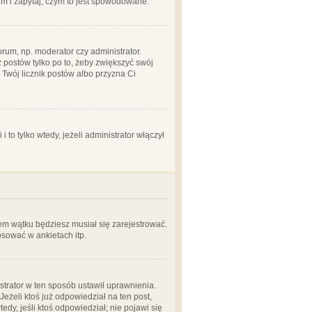
em i zapytaj, czym to jest spowodowane.
rum, np. moderator czy administrator.
 postów tylko po to, żeby zwiększyć swój
y Twój licznik postów albo przyzna Ci
o tylko wtedy, jeżeli administrator włączył
em wątku będziesz musiał się zarejestrować.
sować w ankietach itp.
istrator w ten sposób ustawił uprawnienia.
eżeli ktoś już odpowiedział na ten post,
tedy, jeśli ktoś odpowiedział; nie pojawi się