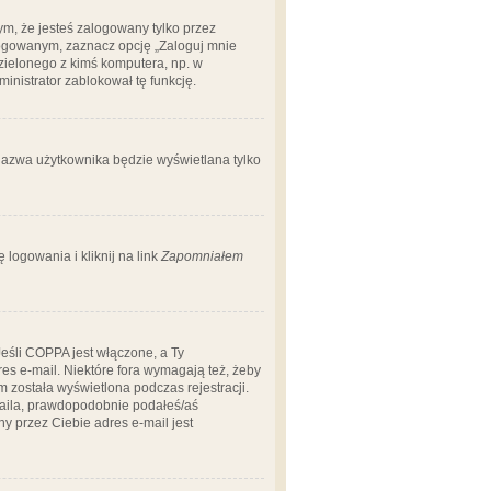
m, że jesteś zalogowany tylko przez
logowanym, zaznacz opcję „Zaloguj mnie
dzielonego z kimś komputera, np. w
dministrator zablokował tę funkcję.
 nazwa użytkownika będzie wyświetlana tylko
logowania i kliknij na link
Zapomniałem
Jeśli COPPA jest włączone, a Ty
res e-mail. Niektóre fora wymagają też, żeby
 została wyświetlona podczas rejestracji.
-maila, prawdopodobnie podałeś/aś
ny przez Ciebie adres e-mail jest