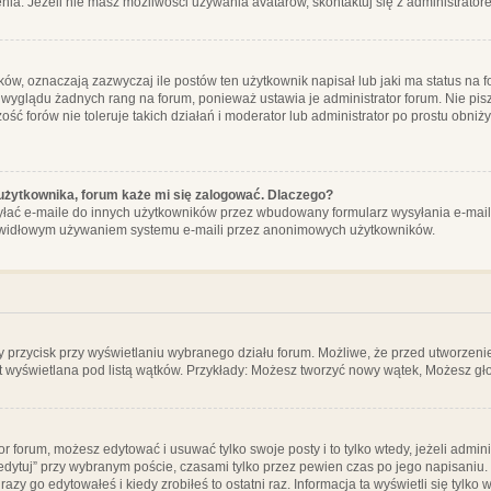
ia. Jeżeli nie masz możliwości używania avatarów, skontaktuj się z administrator
, oznaczają zazwyczaj ile postów ten użytkownik napisał lub jaki ma status na fo
 wyglądu żadnych rang na forum, ponieważ ustawia je administrator forum. Nie pisz
zość forów nie toleruje takich działań i moderator lub administrator po prostu obniż
użytkownika, forum każe mi się zalogować. Dlaczego?
ać e-maile do innych użytkowników przez wbudowany formularz wysyłania e-maili i t
rawidłowym używaniem systemu e-maili przez anonimowych użytkowników.
y przycisk przy wyświetlaniu wybranego działu forum. Możliwe, że przed utworzeni
t wyświetlana pod listą wątków. Przykłady: Możesz tworzyć nowy wątek, Możesz gło
or forum, możesz edytować i usuwać tylko swoje posty i to tylko wtedy, jeżeli admin
edytuj” przy wybranym poście, czasami tylko przez pewien czas po jego napisaniu. J
zy go edytowałeś i kiedy zrobiłeś to ostatni raz. Informacja ta wyświetli się tylko w