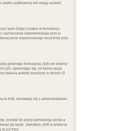
 że zwykli użytkownicy nie mogą usuwać
aczyć pole
Dołącz podpis
w formularzu
zez zaznaczenie odpowiedniego pola w
 odznaczanie wspomnianego wcześniej pola
iżej głównego formularza; jeśli nie widzisz
ich pól, upewniając się, że każda opcja
czas trwania ankiety wyrażony w dniach (0
a to limit, skontaktuj się z administratorem.
tę, przejdź do edycji pierwszego posta w
tować jej opcje. Jednakże, jeśli w ankiecie
ta już trwa.