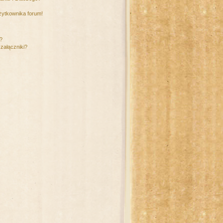
żytkownika forum!
m?
załączniki?