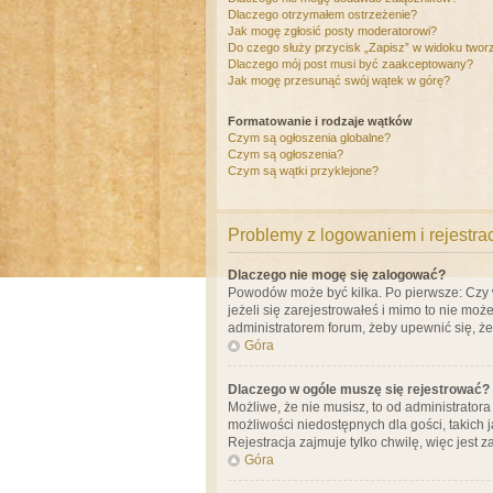
Dlaczego otrzymałem ostrzeżenie?
Jak mogę zgłosić posty moderatorowi?
Do czego służy przycisk „Zapisz” w widoku twor
Dlaczego mój post musi być zaakceptowany?
Jak mogę przesunąć swój wątek w górę?
Formatowanie i rodzaje wątków
Czym są ogłoszenia globalne?
Czym są ogłoszenia?
Czym są wątki przyklejone?
Problemy z logowaniem i rejestra
Dlaczego nie mogę się zalogować?
Powodów może być kilka. Po pierwsze: Czy w 
jeżeli się zarejestrowałeś i mimo to nie moż
administratorem forum, żeby upewnić się, ż
Góra
Dlaczego w ogóle muszę się rejestrować?
Możliwe, że nie musisz, to od administrator
możliwości niedostępnych dla gości, takich 
Rejestracja zajmuje tylko chwilę, więc jest 
Góra