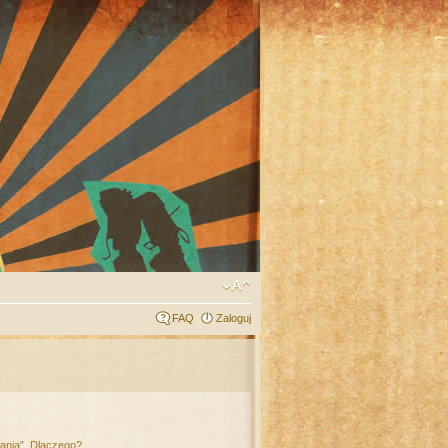
FAQ
Zaloguj
łania”. Dlaczego?