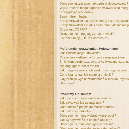
Dlaczego jestem automatycznie wylogowywany?
W jaki sposób mogę zapobiec wyświetlaniu mojej
przeglądających forum?
Zapomniałem hasła!
Zarejestrowałem się, ale nie mogę się zalogować!
Zarejestrowałem się jakiś czas temu, ale nie mog
Czym jest COPPA?
Dlaczego nie mogę się zarejestrować?
Co robi funkcja „Usuń ciasteczka”?
Preferencje i ustawienia użytkowników
Jak zmienić moje ustawienia?
Czasy wyświetlane na forum są nieprawidłowe!
Zmieniłem strefę czasową, a wyświetlany czas nad
My language is not in the list!
Jak mogę wyświetlić obrazek przy mojej nazwie 
Co to jest ranga i jak mogę ją zmienić?
Gdy próbuję wysłać wiadomość e-mail do użytkow
Dlaczego?
Problemy z pisaniem
Jak utworzyć nowy wątek na forum?
Jak edytować lub usunąć post?
Jak dodawać podpis do moich postów?
Jak utworzyć ankietę?
Dlaczego nie mogę wybrać więcej opcji?
Jak wyedytować lub usunąć ankietę?
Dlaczego nie mam dostępu do działu?
Dlaczego nie mogę dodawać załączników?