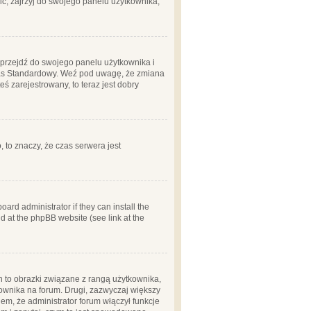
ć, zajrzyj do swojego panelu użytkownika;
m, przejdź do swojego panelu użytkownika i
zas Standardowy. Weź pod uwagę, że zmiana
ś zarejestrowany, to teraz jest dobry
, to znaczy, że czas serwera jest
ard administrator if they can install the
d at the phpBB website (see link at the
h to obrazki związane z rangą użytkownika,
kownika na forum. Drugi, zazwyczaj większy
em, że administrator forum włączył funkcje