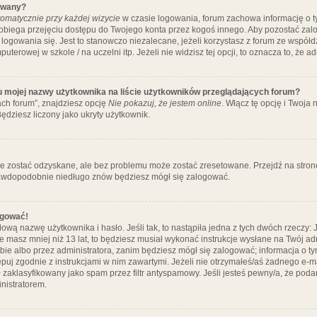
ywany?
omatycznie przy każdej wizycie
w czasie logowania, forum zachowa informację o ty
pobiega przejęciu dostępu do Twojego konta przez kogoś innego. Aby pozostać za
logowania się. Jest to stanowczo niezalecane, jeżeli korzystasz z forum ze współ
uterowej w szkole / na uczelni itp. Jeżeli nie widzisz tej opcji, to oznacza to, że a
u mojej nazwy użytkownika na liście użytkowników przeglądających forum?
ch forum”, znajdziesz opcję
Nie pokazuj, że jestem online
. Włącz tę opcję i Twoja
ędziesz liczony jako ukryty użytkownik.
e zostać odzyskane, ale bez problemu może zostać zresetowane. Przejdź na stronę 
prawdopodobnie niedługo znów będziesz mógł się zalogować.
ogować!
ową nazwę użytkownika i hasło. Jeśli tak, to nastąpiła jedna z tych dwóch rzeczy: 
że masz mniej niż 13 lat, to będziesz musiał wykonać instrukcje wysłane na Twój ad
ie albo przez administratora, zanim będziesz mógł się zalogować; informacja o tym
tępuj zgodnie z instrukcjami w nim zawartymi. Jeżeli nie otrzymałeś/aś żadnego e
 zaklasyfikowany jako spam przez filtr antyspamowy. Jeśli jesteś pewny/a, że poda
nistratorem.