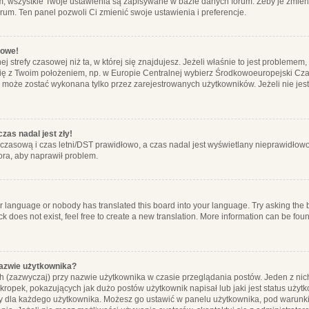
m, wszystkie Twoje ustawienia są zapisywane w bazie danych forum. Żeby je zmieni
orum. Ten panel pozwoli Ci zmienić swoje ustawienia i preferencje.
łowe!
j strefy czasowej niż ta, w której się znajdujesz. Jeżeli właśnie to jest probleme
się z Twoim położeniem, np. w Europie Centralnej wybierz Środkowoeuropejski C
, może zostać wykonana tylko przez zarejestrowanych użytkowników. Jeżeli nie jeste
zas nadal jest zły!
ę czasową i czas letni/DST prawidłowo, a czas nadal jest wyświetlany nieprawidłowo
ora, aby naprawił problem.
ur language or nobody has translated this board into your language. Try asking the bo
 does not exist, feel free to create a new translation. More information can be foun
nazwie użytkownika?
h (zazwyczaj) przy nazwie użytkownika w czasie przeglądania postów. Jeden z nic
ropek, pokazujących jak dużo postów użytkownik napisał lub jaki jest status użyt
alny dla każdego użytkownika. Możesz go ustawić w panelu użytkownika, pod warunki