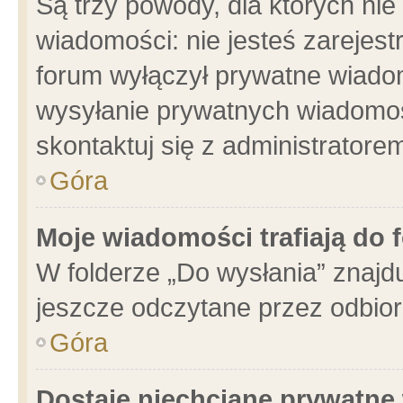
Są trzy powody, dla których n
wiadomości: nie jesteś zarejest
forum wyłączył prywatne wiadom
wysyłanie prywatnych wiadomości
skontaktuj się z administratore
Góra
Moje wiadomości trafiają do 
W folderze „Do wysłania” znajdu
jeszcze odczytane przez odbior
Góra
Dostaję niechciane prywatne