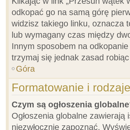
Klikając w link „Przesuń wątek
odkopać go na samą górę pierwsz
widzisz takiego linku, oznacza 
lub wymagany czas między dwoma
Innym sposobem na odkopanie w
trzymaj się jednak zasad robiąc 
Góra
Formatowanie i rodzaj
Czym są ogłoszenia globalne
Ogłoszenia globalne zawierają is
niezwłocznie zapoznać. Wyświet