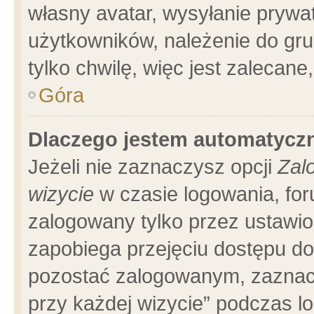
własny avatar, wysyłanie prywa
użytkowników, należenie do gru
tylko chwilę, więc jest zalecane
Góra
Dlaczego jestem automatyc
Jeżeli nie zaznaczysz opcji
Zal
wizycie
w czasie logowania, for
zalogowany tylko przez ustawio
zapobiega przejęciu dostępu d
pozostać zalogowanym, zaznacz
przy każdej wizycie” podczas l