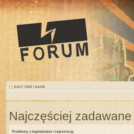
KULT
|
KNŻ
|
KAZIK
Najczęściej zadawane 
Problemy z logowaniem i rejestracją