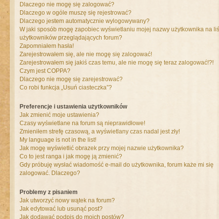
Dlaczego nie mogę się zalogować?
Dlaczego w ogóle muszę się rejestrować?
Dlaczego jestem automatycznie wylogowywany?
W jaki sposób mogę zapobiec wyświetlaniu mojej nazwy użytkownika na liś
użytkowników przeglądających forum?
Zapomniałem hasła!
Zarejestrowałem się, ale nie mogę się zalogować!
Zarejestrowałem się jakiś czas temu, ale nie mogę się teraz zalogować!?!
Czym jest COPPA?
Dlaczego nie mogę się zarejestrować?
Co robi funkcja „Usuń ciasteczka”?
Preferencje i ustawienia użytkowników
Jak zmienić moje ustawienia?
Czasy wyświetlane na forum są nieprawidłowe!
Zmieniłem strefę czasową, a wyświetlany czas nadal jest zły!
My language is not in the list!
Jak mogę wyświetlić obrazek przy mojej nazwie użytkownika?
Co to jest ranga i jak mogę ją zmienić?
Gdy próbuję wysłać wiadomość e-mail do użytkownika, forum każe mi się
zalogować. Dlaczego?
Problemy z pisaniem
Jak utworzyć nowy wątek na forum?
Jak edytować lub usunąć post?
Jak dodawać podpis do moich postów?