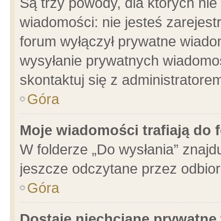
Są trzy powody, dla których n
wiadomości: nie jesteś zarejest
forum wyłączył prywatne wiadom
wysyłanie prywatnych wiadomości
skontaktuj się z administratore
Góra
Moje wiadomości trafiają do 
W folderze „Do wysłania” znajdu
jeszcze odczytane przez odbior
Góra
Dostaję niechciane prywatne