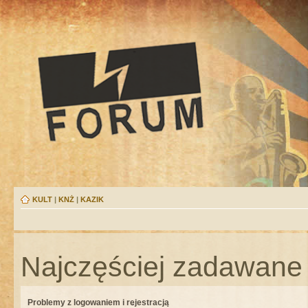
KULT
|
KNŻ
|
KAZIK
Najczęściej zadawane 
Problemy z logowaniem i rejestracją