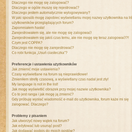
Dlaczego nie mogę się zalogować?
Dlaczego w ogóle muszę się rejestrować?
Dlaczego jestem automatycznie wylogowywany?
W jaki sposób mogę zapobiec wyświetlaniu mojej nazwy użytkownika na liś
użytkowników przeglądających forum?
Zapomniałem hasła!
Zarejestrowałem się, ale nie mogę się zalogować!
Zarejestrowałem się jakiś czas temu, ale nie mogę się teraz zalogować!?!
Czym jest COPPA?
Dlaczego nie mogę się zarejestrować?
Co robi funkcja „Usuń ciasteczka”?
Preferencje i ustawienia użytkowników
Jak zmienić moje ustawienia?
Czasy wyświetlane na forum są nieprawidłowe!
Zmieniłem strefę czasową, a wyświetlany czas nadal jest zły!
My language is not in the list!
Jak mogę wyświetlić obrazek przy mojej nazwie użytkownika?
Co to jest ranga i jak mogę ją zmienić?
Gdy próbuję wysłać wiadomość e-mail do użytkownika, forum każe mi się
zalogować. Dlaczego?
Problemy z pisaniem
Jak utworzyć nowy wątek na forum?
Jak edytować lub usunąć post?
Jak dodawać podpis do moich postów?