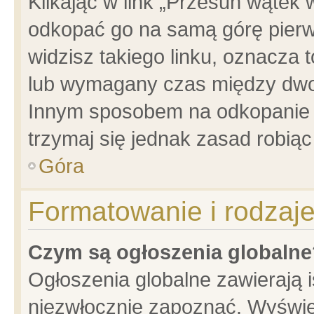
Klikając w link „Przesuń wątek
odkopać go na samą górę pierwsz
widzisz takiego linku, oznacza 
lub wymagany czas między dwoma
Innym sposobem na odkopanie w
trzymaj się jednak zasad robiąc 
Góra
Formatowanie i rodzaj
Czym są ogłoszenia globalne
Ogłoszenia globalne zawierają is
niezwłocznie zapoznać. Wyświet