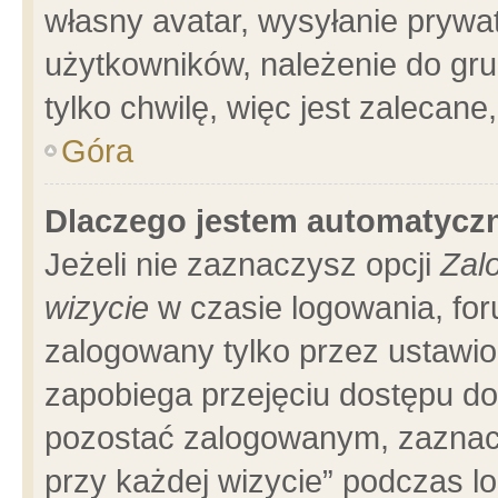
własny avatar, wysyłanie prywa
użytkowników, należenie do gru
tylko chwilę, więc jest zalecane
Góra
Dlaczego jestem automatyc
Jeżeli nie zaznaczysz opcji
Zal
wizycie
w czasie logowania, for
zalogowany tylko przez ustawio
zapobiega przejęciu dostępu d
pozostać zalogowanym, zaznacz
przy każdej wizycie” podczas l