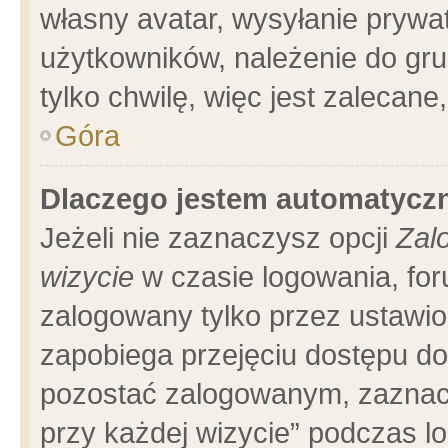
własny avatar, wysyłanie prywa
użytkowników, należenie do gru
tylko chwilę, więc jest zalecane
Góra
Dlaczego jestem automatyc
Jeżeli nie zaznaczysz opcji
Zal
wizycie
w czasie logowania, for
zalogowany tylko przez ustawio
zapobiega przejęciu dostępu d
pozostać zalogowanym, zaznacz
przy każdej wizycie” podczas l