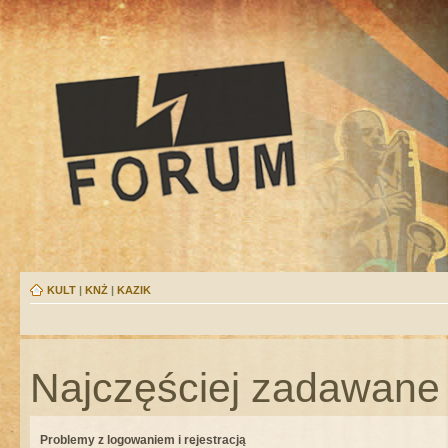
KULT
|
KNŻ
|
KAZIK
Najczęściej zadawane 
Problemy z logowaniem i rejestracją