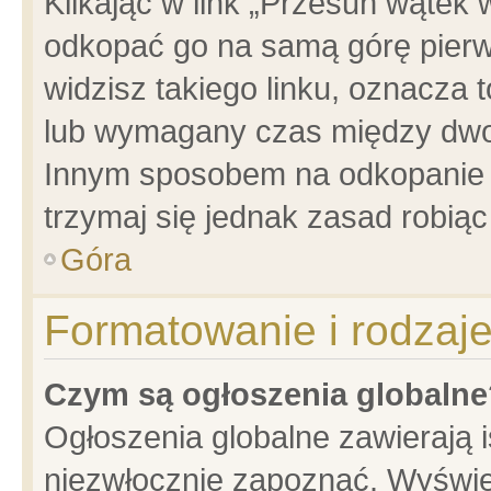
Klikając w link „Przesuń wątek
odkopać go na samą górę pierwsz
widzisz takiego linku, oznacza 
lub wymagany czas między dwoma
Innym sposobem na odkopanie w
trzymaj się jednak zasad robiąc 
Góra
Formatowanie i rodzaj
Czym są ogłoszenia globalne
Ogłoszenia globalne zawierają is
niezwłocznie zapoznać. Wyświet