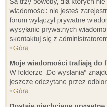
Są trzy powody, dla których n
wiadomości: nie jesteś zarejest
forum wyłączył prywatne wiadom
wysyłanie prywatnych wiadomości
skontaktuj się z administratore
Góra
Moje wiadomości trafiają do 
W folderze „Do wysłania” znajdu
jeszcze odczytane przez odbior
Góra
Dostaję niechciane prywatne