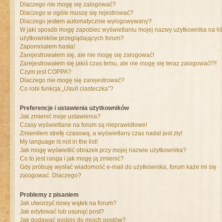
Dlaczego nie mogę się zalogować?
Dlaczego w ogóle muszę się rejestrować?
Dlaczego jestem automatycznie wylogowywany?
W jaki sposób mogę zapobiec wyświetlaniu mojej nazwy użytkownika na liś
użytkowników przeglądających forum?
Zapomniałem hasła!
Zarejestrowałem się, ale nie mogę się zalogować!
Zarejestrowałem się jakiś czas temu, ale nie mogę się teraz zalogować!?!
Czym jest COPPA?
Dlaczego nie mogę się zarejestrować?
Co robi funkcja „Usuń ciasteczka”?
Preferencje i ustawienia użytkowników
Jak zmienić moje ustawienia?
Czasy wyświetlane na forum są nieprawidłowe!
Zmieniłem strefę czasową, a wyświetlany czas nadal jest zły!
My language is not in the list!
Jak mogę wyświetlić obrazek przy mojej nazwie użytkownika?
Co to jest ranga i jak mogę ją zmienić?
Gdy próbuję wysłać wiadomość e-mail do użytkownika, forum każe mi się
zalogować. Dlaczego?
Problemy z pisaniem
Jak utworzyć nowy wątek na forum?
Jak edytować lub usunąć post?
Jak dodawać podpis do moich postów?