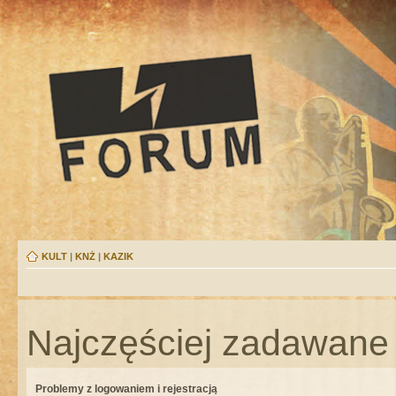
KULT
|
KNŻ
|
KAZIK
Najczęściej zadawane 
Problemy z logowaniem i rejestracją