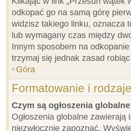
Klikając w link „Przesuń wątek
odkopać go na samą górę pierwsz
widzisz takiego linku, oznacza 
lub wymagany czas między dwoma
Innym sposobem na odkopanie w
trzymaj się jednak zasad robiąc 
Góra
Formatowanie i rodzaj
Czym są ogłoszenia globalne
Ogłoszenia globalne zawierają is
niezwłocznie zapoznać. Wyświet