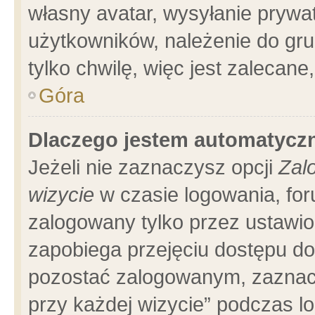
własny avatar, wysyłanie prywa
użytkowników, należenie do gru
tylko chwilę, więc jest zalecane
Góra
Dlaczego jestem automatyc
Jeżeli nie zaznaczysz opcji
Zal
wizycie
w czasie logowania, for
zalogowany tylko przez ustawio
zapobiega przejęciu dostępu d
pozostać zalogowanym, zaznacz
przy każdej wizycie” podczas l