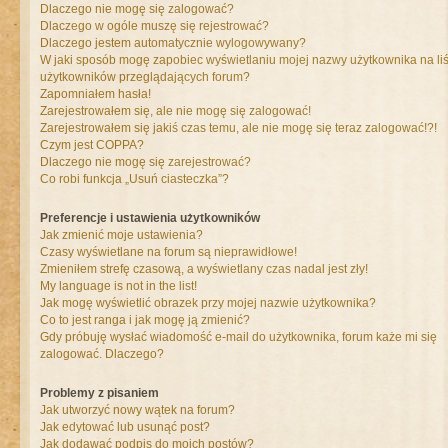
Dlaczego nie mogę się zalogować?
Dlaczego w ogóle muszę się rejestrować?
Dlaczego jestem automatycznie wylogowywany?
W jaki sposób mogę zapobiec wyświetlaniu mojej nazwy użytkownika na liś
użytkowników przeglądających forum?
Zapomniałem hasła!
Zarejestrowałem się, ale nie mogę się zalogować!
Zarejestrowałem się jakiś czas temu, ale nie mogę się teraz zalogować!?!
Czym jest COPPA?
Dlaczego nie mogę się zarejestrować?
Co robi funkcja „Usuń ciasteczka”?
Preferencje i ustawienia użytkowników
Jak zmienić moje ustawienia?
Czasy wyświetlane na forum są nieprawidłowe!
Zmieniłem strefę czasową, a wyświetlany czas nadal jest zły!
My language is not in the list!
Jak mogę wyświetlić obrazek przy mojej nazwie użytkownika?
Co to jest ranga i jak mogę ją zmienić?
Gdy próbuję wysłać wiadomość e-mail do użytkownika, forum każe mi się
zalogować. Dlaczego?
Problemy z pisaniem
Jak utworzyć nowy wątek na forum?
Jak edytować lub usunąć post?
Jak dodawać podpis do moich postów?