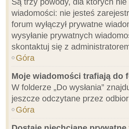
Są trzy powody, dla których n
wiadomości: nie jesteś zarejest
forum wyłączył prywatne wiadom
wysyłanie prywatnych wiadomości
skontaktuj się z administratore
Góra
Moje wiadomości trafiają do 
W folderze „Do wysłania” znajdu
jeszcze odczytane przez odbior
Góra
Dostaję niechciane prywatne